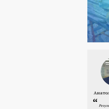
Анато
Резул