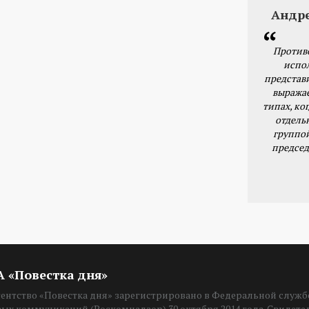
Андр
Против
испо
представ
выражае
типах, ког
отдель
группо
председ
ИА «Повестка дня»
нтство «Повестка дня» зарегистрировано в Федеральной службе
вых коммуникаций (Роскомнадзор) 30 октября 2014 года. Свидет