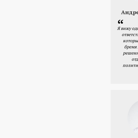
Андр
Я вижу од
ответст
которы
бремя
решени
от
полити