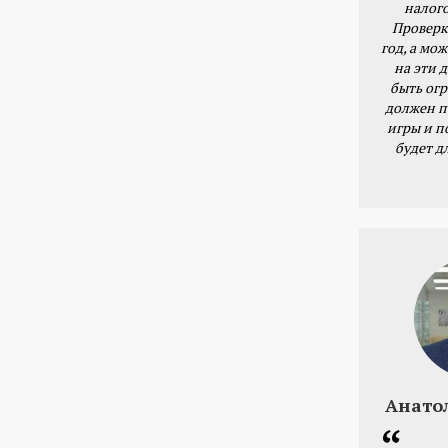
налог
Проверк
год, а мож
на эти 
быть ог
должен п
игры и п
будет д
Анато