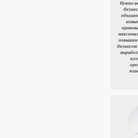
Нужно ак
бизнес
объедин
новых
правовы
максимал
повышени
бизнесом 
выработ
кот
про
вза