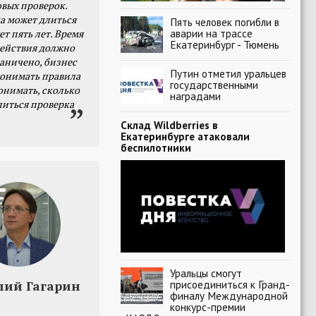
овых проверок.
а может длиться
Пять человек погибли в
аварии на трассе
ет пять лет. Время
Екатеринбург - Тюмень
действия должно
раничено, бизнес
Путин отметил уральцев
онимать правила
государственными
онимать, сколько
наградами
литься проверка
Склад Wildberries в
Екатеринбурге атаковали
беспилотники
Уральцы смогут
лий Гагарин
присоединиться к Гранд-
финалу Международной
конкурс-премии