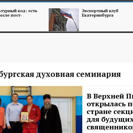
турный код: есть
Экспертный клуб
осле пост-
Екатеринбурга
бургская духовная семинария
В Верхней 
открылась п
стране секц
для будущи
священнико