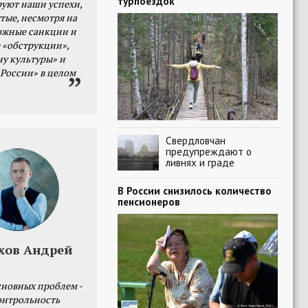
турпоездок
уют наши успехи,
тые, несмотря на
ожные санкции и
 «обструкции»,
ну культуры» и
 России» в целом
Свердловчан
предупреждают о
ливнях и граде
В России снизилось количество
пенсионеров
хов Андрей
сновных проблем -
онтрольность