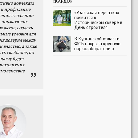
«КАРДО»
тивно вовлекать
 и профильные
«Уральская перчатка»
ения в создание
появится в
 нормативно-
Историческом сквере в
День строителя
х актов, создать
ьные условия для
В Курганской области
я доверия между
ФСБ накрыла крупную
и властью, а также
нарколабораторию
ать «шаблон», по
орому будет
исходить их
имодействие