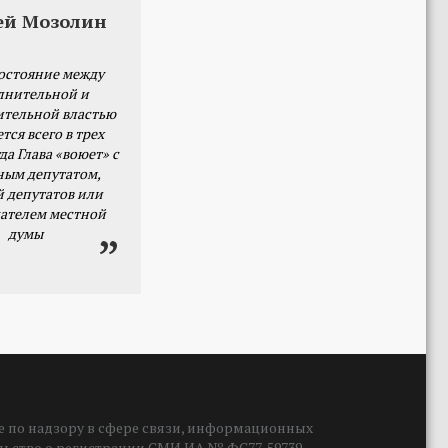
ей Мозолин
остояние между
лнительной и
ительной властью
тся всего в трех
да Глава «воюет» с
ным депутатом,
й депутатов или
ателем местной
думы
 по надзору в сфере связи, информационных
ельство о регистрации СМИ ИА № ФС77-59739