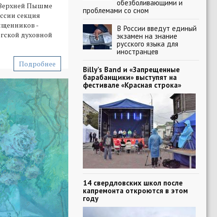
обезболивающими и
 Верхней Пышме
проблемами со сном
оссии секция
ященников -
В России введут единый
гской духовной
экзамен на знание
русского языка для
иностранцев
Подробнее
Billy’s Band и «Запрещенные
барабанщики» выступят на
фестивале «Красная строка»
14 свердловских школ после
капремонта откроются в этом
году