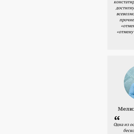
констатир
достигну
всевозм
прочие
«отме
«отмену
Мели
Одна из о
беск