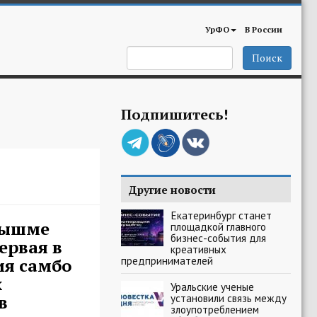
УрФО
В России
Поиск
Подпишитесь!
Другие новости
Екатеринбург станет
Пышме
площадкой главного
бизнес-события для
ервая в
креативных
предпринимателей
ия самбо
х
Уральские ученые
в
установили связь между
злоупотреблением