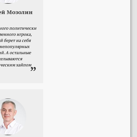
ей Мозолин
ного политически
венного игрока,
й берет на себя
 непопулярных
й. А остальные
делываются
ческим хайпом