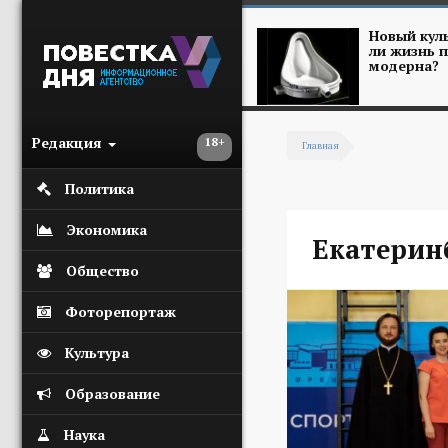
Перейти к основному содержанию
Новый куль
ли жизнь п
модерна?
Редакция
18+
Главная
Вы здесь
Политика
Экономика
Екатерин
Общество
Фоторепортаж
Культура
Образование
Наука