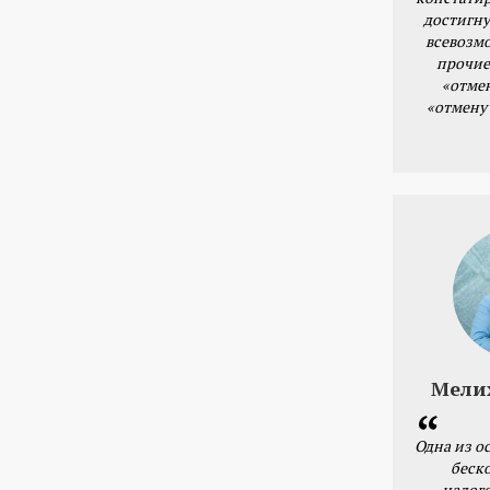
достигну
всевозм
прочие
«отме
«отмену
Мели
Одна из о
беск
налог