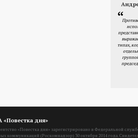
Андр
Против
испо
представ
выражае
типах, ког
отдель
группо
председ
ИА «Повестка дня»
нтство «Повестка дня» зарегистрировано в Федеральной службе
вых коммуникаций (Роскомнадзор) 30 октября 2014 года. Свидет