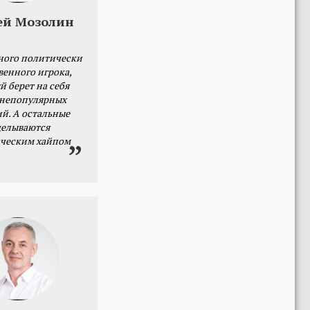
ей Мозолин
ного политически
венного игрока,
й берет на себя
 непопулярных
й. А остальные
делываются
ческим хайпом