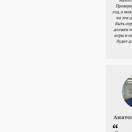
Проверк
год, а мож
на эти 
быть ог
должен п
игры и п
будет д
Анато