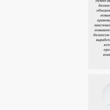
Нужно ак
бизнес
объедин
новых
правовы
максимал
повышени
бизнесом 
выработ
кот
про
вза