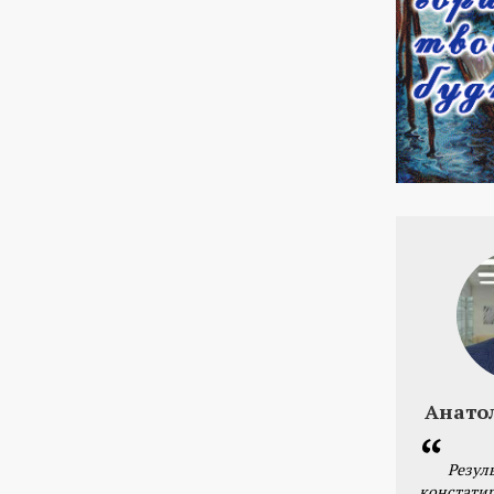
Анато
Резул
констатир