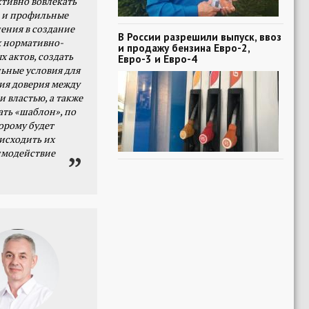
тивно вовлекать
 и профильные
ения в создание
В России разрешили выпуск, ввоз
 нормативно-
и продажу бензина Евро-2,
х актов, создать
Евро-3 и Евро-4
ьные условия для
я доверия между
и властью, а также
ать «шаблон», по
орому будет
исходить их
имодействие