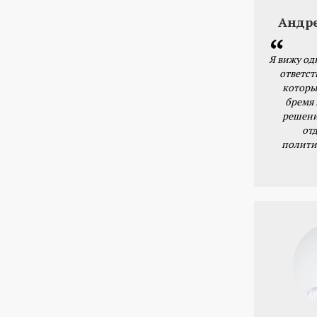
Андр
Я вижу од
ответст
которы
бремя
решени
от
полити