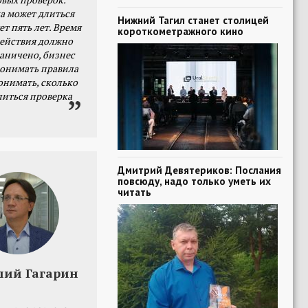
а может длиться
Нижний Тагил станет столицей
ет пять лет. Время
короткометражного кино
действия должно
раничено, бизнес
онимать правила
онимать, сколько
литься проверка
Дмитрий Девятериков: Послания
повсюду, надо только уметь их
читать
лий Гагарин