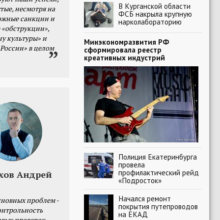
В Курганской области
тые, несмотря на
ФСБ накрыла крупную
ожные санкции и
нарколабораторию
 «обструкции»,
ну культуры» и
Минэкономразвития РФ
 России» в целом
сформировала реестр
креативных индустрий
Полиция Екатеринбурга
провела
профилактический рейд
хов Андрей
«Подросток»
Начался ремонт
сновных проблем -
покрытия путепроводов
онтрольность
на ЕКАД
овых проверок.