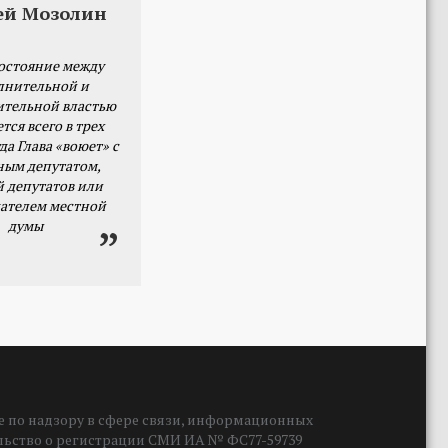
ей Мозолин
остояние между
лнительной и
ительной властью
тся всего в трех
да Глава «воюет» с
ным депутатом,
й депутатов или
ателем местной
думы
 по надзору в сфере связи, информационных
ельство о регистрации СМИ ИА № ФС77-59739