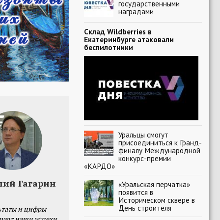
государственными
наградами
Склад Wildberries в
Екатеринбурге атаковали
беспилотники
Уральцы смогут
присоединиться к Гранд-
финалу Международной
конкурс-премии
«КАРДО»
лий Гагарин
«Уральская перчатка»
появится в
Историческом сквере в
День строителя
ьтаты и цифры
уют наши успехи,