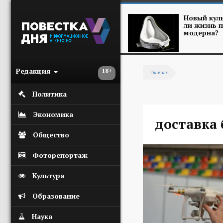
Перейти к основному содержанию
Новый куль
ли жизнь п
модерна?
Редакция
18+
Главная
Вы здесь
Политика
Экономика
доставка
Общество
Фоторепортаж
Культура
Образование
Наука