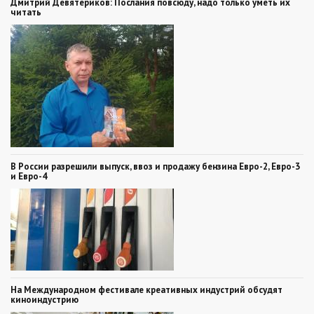
Дмитрий Девятериков: Послания повсюду, надо только уметь их
читать
В России разрешили выпуск, ввоз и продажу бензина Евро-2, Евро-3
и Евро-4
На Международном фестивале креативных индустрий обсудят
киноиндустрию