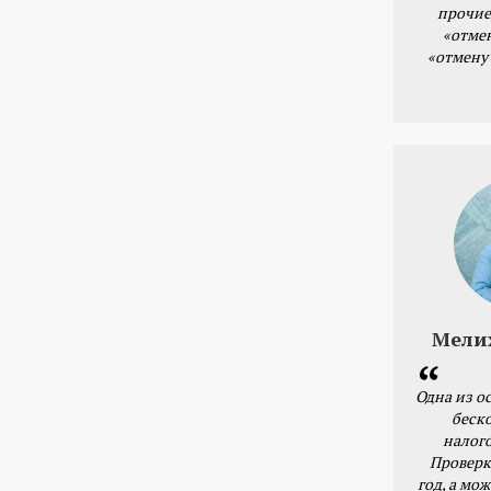
прочие
«отме
«отмену
Мели
Одна из о
беск
налог
Проверк
год, а мож