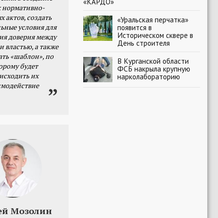
«КАРДО»
 нормативно-
х актов, создать
«Уральская перчатка»
появится в
ьные условия для
Историческом сквере в
я доверия между
День строителя
и властью, а также
ать «шаблон», по
В Курганской области
орому будет
ФСБ накрыла крупную
исходить их
нарколабораторию
имодействие
ей Мозолин