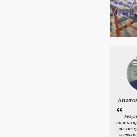
Анато
Резул
констатир
достигну
всевозм