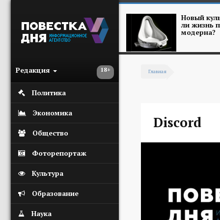
Перейти к основному содержанию
Новый куль
ли жизнь п
модерна?
Редакция
18+
Главная
Вы здесь
Политика
Экономика
Discord
Общество
Фоторепортаж
Культура
Образование
Наука