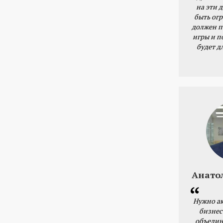
на эти 
быть ог
должен п
игры и п
будет д
Анато
Нужно ак
бизнес
объедин