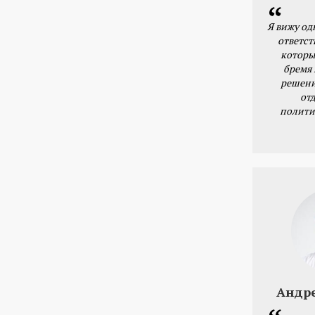
Я вижу од
ответст
которы
бремя
решени
от
полити
Андр