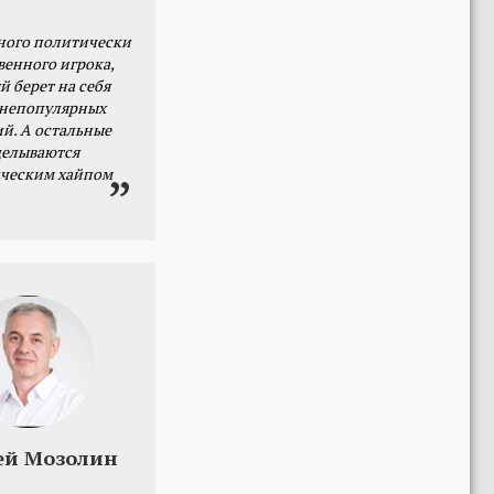
ного политически
венного игрока,
й берет на себя
 непопулярных
й. А остальные
делываются
ческим хайпом
ей Мозолин