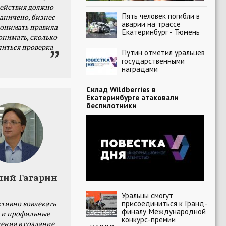
действия должно
Пять человек погибли в
раничено, бизнес
аварии на трассе
онимать правила
Екатеринбург - Тюмень
онимать, сколько
литься проверка
Путин отметил уральцев
государственными
наградами
Склад Wildberries в
Екатеринбурге атаковали
беспилотники
лий Гагарин
Уральцы смогут
присоединиться к Гранд-
тивно вовлекать
финалу Международной
 и профильные
конкурс-премии
ения в создание