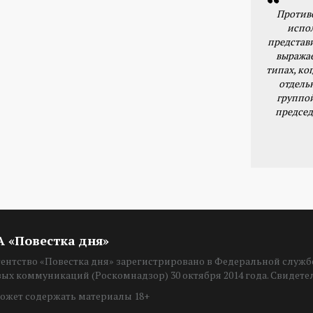
Против
испо
представ
выражае
типах, ког
отдель
группо
председ
ИА «Повестка дня»
нтство «Повестка дня» зарегистрировано в Федеральной службе
вых коммуникаций (Роскомнадзор) 30 октября 2014 года. Свидет
ожет содержать материалы 18+