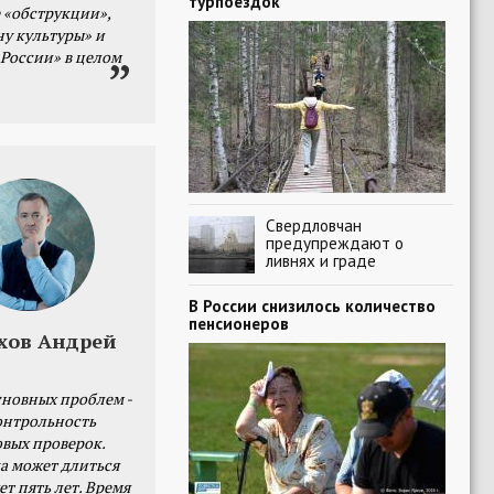
турпоездок
 «обструкции»,
ну культуры» и
 России» в целом
Свердловчан
предупреждают о
ливнях и граде
В России снизилось количество
пенсионеров
хов Андрей
сновных проблем -
онтрольность
овых проверок.
а может длиться
ет пять лет. Время