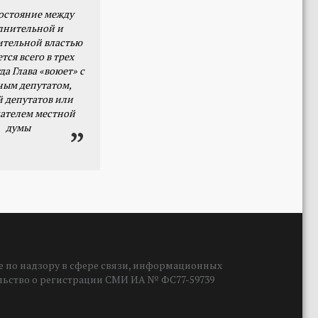
остояние между
лнительной и
ительной властью
тся всего в трех
да Глава «воюет» с
ным депутатом,
й депутатов или
ателем местной
думы
 по надзору в сфере связи, информационных
ельство о регистрации СМИ ИА № ФС77-59739