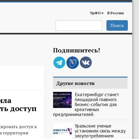
УрФО
В России
Поиск
Подпишитесь!
Другие новости
Екатеринбург станет
ила
площадкой главного
бизнес-события для
ть доступ
креативных
предпринимателей
Уральские ученые
ировать доступ к
установили связь между
на территории
злоупотреблением