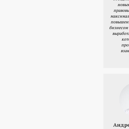
новых
правовы
максимал
повышени
бизнесом 
выработ
кот
про
вза
Андр