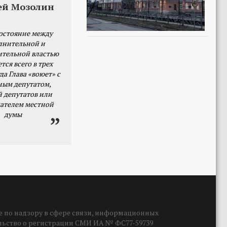
ей Мозолин
остояние между
лнительной и
ительной властью
тся всего в трех
да Глава «воюет» с
ным депутатом,
й депутатов или
ателем местной
думы
 по надзору в сфере связи, информационных
ельство о регистрации СМИ ИА № ФС77-59739