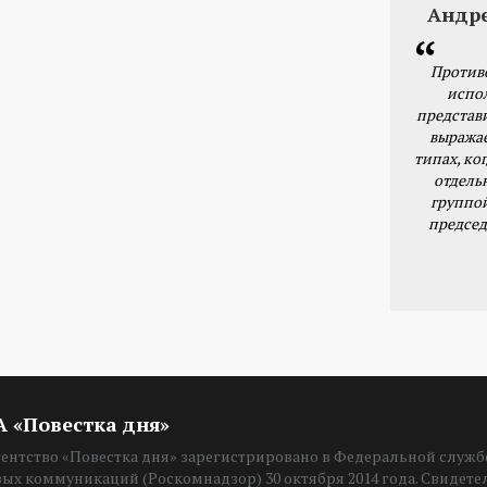
Андр
Против
испо
представ
выражае
типах, ког
отдель
группо
председ
ИА «Повестка дня»
нтство «Повестка дня» зарегистрировано в Федеральной службе
вых коммуникаций (Роскомнадзор) 30 октября 2014 года. Свидет