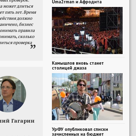
Uma2rman и Афродита
а может длиться
ет пять лет. Время
действия должно
раничено, бизнес
онимать правила
онимать, сколько
литься проверка
Камышлов вновь станет
столицей джаза
лий Гагарин
УрФУ опубликовал списки
зачисленных на бюджет