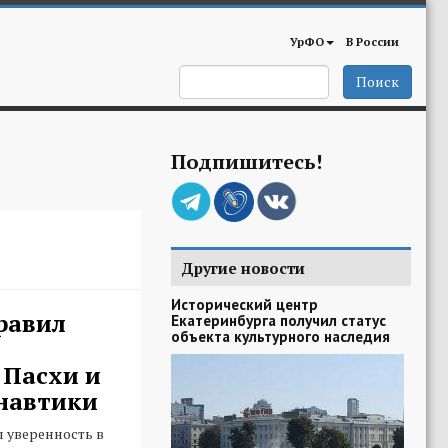
УрФО
В России
Поиск
Подпишитесь!
Другие новости
Исторический центр
равил
Екатеринбурга получил статус
объекта культурного наследия
 Пасхи и
навтики
 уверенность в