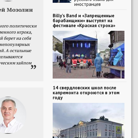
иностранцев
ей Мозолин
Billy’s Band и «Запрещенные
барабанщики» выступят на
фестивале «Красная строка»
ного политически
венного игрока,
й берет на себя
 непопулярных
й. А остальные
делываются
ческим хайпом
14 свердловских школ после
капремонта откроются в этом
году