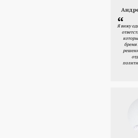
Андр
Я вижу од
ответст
которы
бремя
решени
от
полити