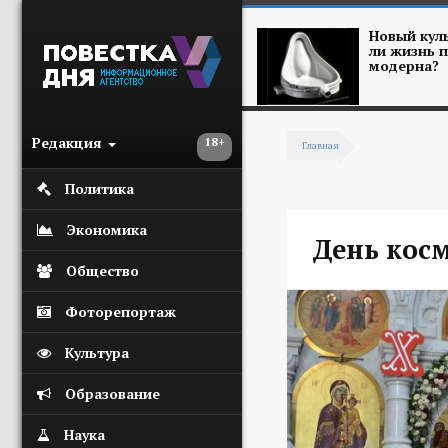
Перейти к основному содержанию
Новый куль
ли жизнь п
модерна?
Редакция
18+
Главная
Вы здесь
Политика
Экономика
День кос
Общество
Фоторепортаж
Культура
Образование
Наука