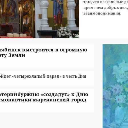
том, что пасхальные д
временем добрых дел,
взаимопонимания.
лябинск выстроится в огромную
рту Земли
ойдет «четырехлапый парад» в честь Дня
атеринбуржцы «создадут» к Дню
смонавтики марсианский город