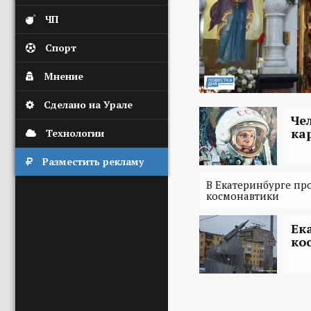
ЧП
Спорт
Мнение
Сделано на Урале
Че
ка
Технологии
Разместить рекламу
В Екатеринбурге пр
космонавтики
Ек
ко