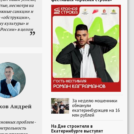
тые, несмотря на
ожные санкции и
 «обструкции»,
ну культуры» и
 России» в целом
За неделю мошенники
обманули
хов Андрей
екатеринбуржцев на 16
млн рублей
сновных проблем -
На Дне строителя в
онтрольность
Екатеринбурге выступят
овых проверок.