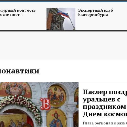
турный код: есть
Экспертный клуб
осле пост-
Екатеринбурга
монавтики
Паслер позд
уральцев с
праздником
Днем космо
Глава региона выразил