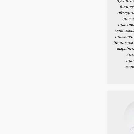
Нужно ак
бизнес
объедин
новых
правовы
максимал
повышени
бизнесом 
выработ
кот
про
вза