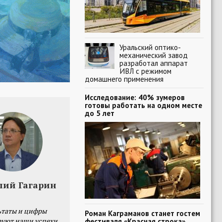
Уральский оптико-
механический завод
разработал аппарат
ИВЛ с режимом
домашнего применения
Исследование: 40% зумеров
готовы работать на одном месте
до 5 лет
лий Гагарин
ьтаты и цифры
Роман Каграманов станет гостем
уют наши успехи,
фестиваля «Красная строка»