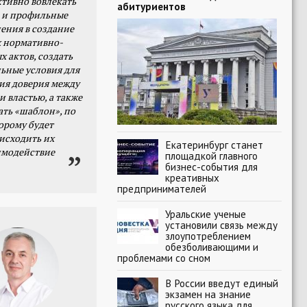
тивно вовлекать
абитуриентов
 и профильные
ения в создание
 нормативно-
х актов, создать
ьные условия для
я доверия между
и властью, а также
ать «шаблон», по
орому будет
исходить их
Екатеринбург станет
имодействие
площадкой главного
бизнес-события для
креативных
предпринимателей
Уральские ученые
установили связь между
злоупотреблением
обезболивающими и
проблемами со сном
В России введут единый
экзамен на знание
русского языка для