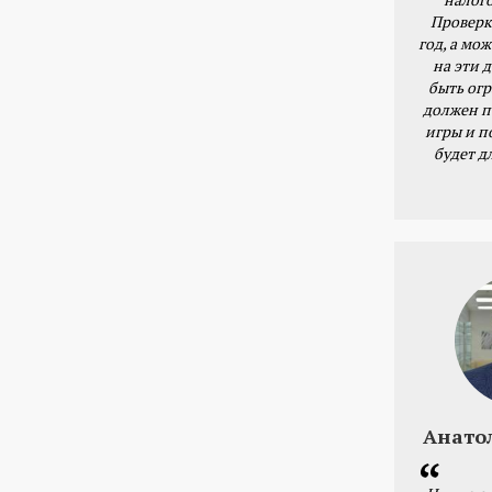
Проверк
год, а мож
на эти 
быть ог
должен п
игры и п
будет д
Анато