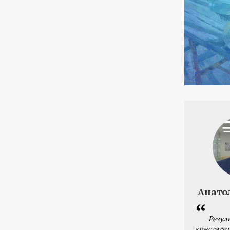
Анато
Резул
констатир