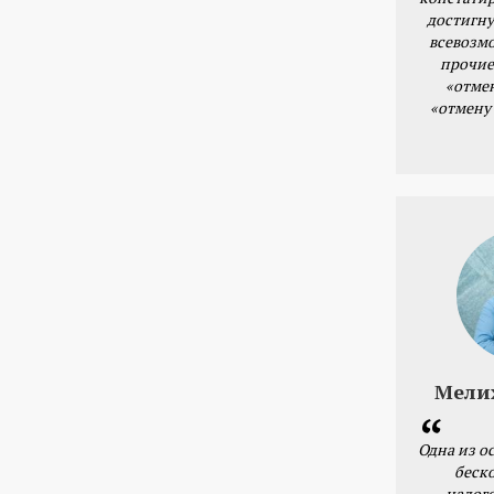
достигну
всевозм
прочие
«отме
«отмену
Мели
Одна из о
беск
налог