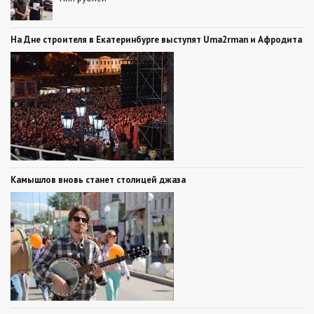
На Дне строителя в Екатеринбурге выступят Uma2rman и Афродита
Камышлов вновь станет столицей джаза