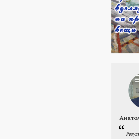
Анато
Резул