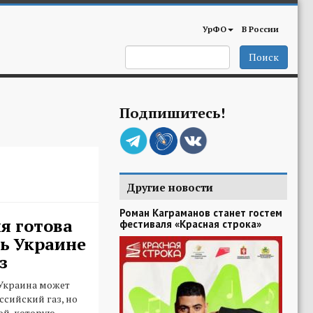
УрФО
В России
Поиск
Подпишитесь!
Другие новости
Роман Каграманов станет гостем
я готова
фестиваля «Красная строка»
ь Украине
з
 Украина может
ссийский газ, но
той, которую