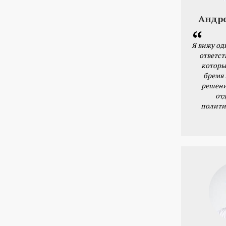
Андр
Я вижу од
ответст
которы
бремя
решени
от
полити