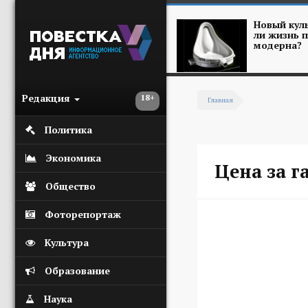
Перейти к основному содержанию
Новый куль
ли жизнь п
модерна?
Редакция
18+
Главная
Вы здесь
Политика
Экономика
Цена за г
Общество
Фоторепортаж
Культура
Образование
Наука