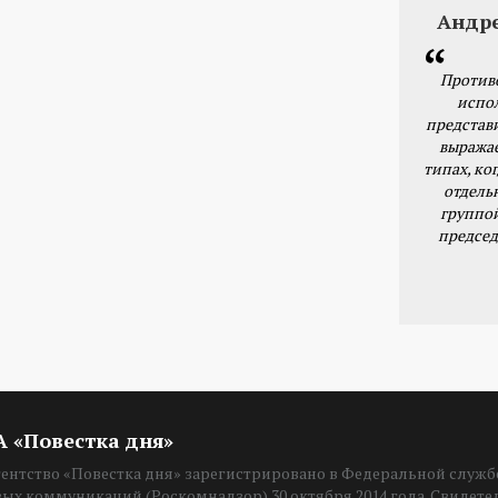
Андр
Против
испо
представ
выражае
типах, ког
отдель
группо
председ
ИА «Повестка дня»
нтство «Повестка дня» зарегистрировано в Федеральной службе
вых коммуникаций (Роскомнадзор) 30 октября 2014 года. Свидет