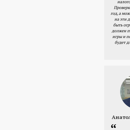
налог
Проверк
год, а мож
на эти 
быть ог
должен п
игры и п
будет д
Анато