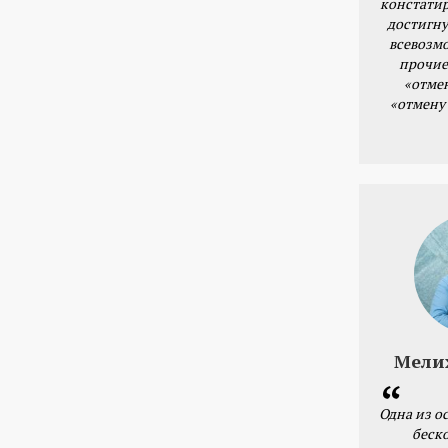
констатир
достигну
всевозм
прочие
«отме
«отмену
Мели
Одна из о
беск