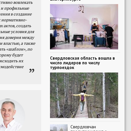
тивно вовлекать
 и профильные
ения в создание
 нормативно-
х актов, создать
ьные условия для
я доверия между
и властью, а также
ать «шаблон», по
орому будет
Свердловская область вошла в
исходить их
число лидеров по числу
имодействие
турпоездок
Свердловчан