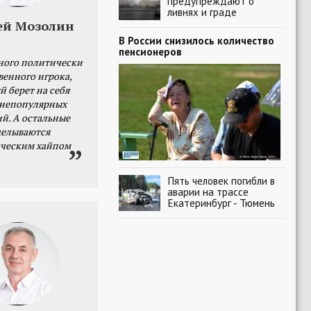
предупреждают о
ливнях и граде
ей Мозолин
В России снизилось количество
пенсионеров
ного политически
венного игрока,
й берет на себя
 непопулярных
й. А остальные
делываются
ческим хайпом
Пять человек погибли в
аварии на трассе
Екатеринбург - Тюмень