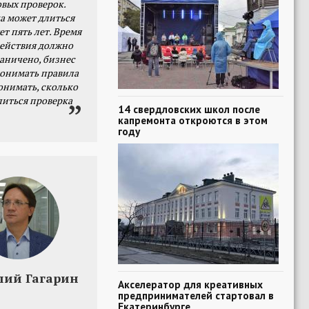
овых проверок.
а может длиться
ет пять лет. Время
действия должно
раничено, бизнес
онимать правила
онимать, сколько
литься проверка
14 свердловских школ после
капремонта откроются в этом
году
лий Гагарин
Акселератор для креативных
предпринимателей стартовал в
Екатеринбурге