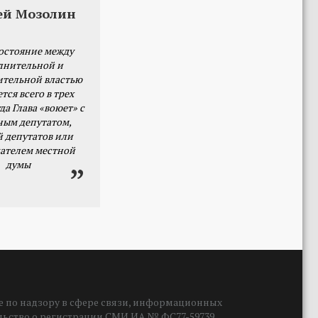
ей Мозолин
остояние между
лнительной и
ительной властью
тся всего в трех
да Глава «воюет» с
ным депутатом,
й депутатов или
ателем местной
думы
 по надзору в сфере связи, информационных
ельство о регистрации СМИ ИА № ФС77-59739