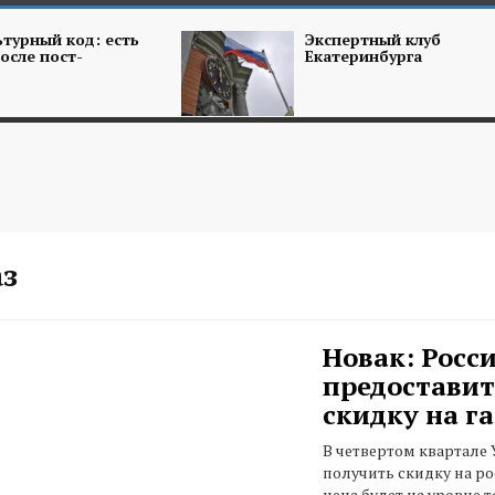
турный код: есть
Экспертный клуб
осле пост-
Екатеринбурга
аз
Новак: Росси
предоставит
скидку на га
В четвертом квартале
получить скидку на ро
цена будет на уровне 