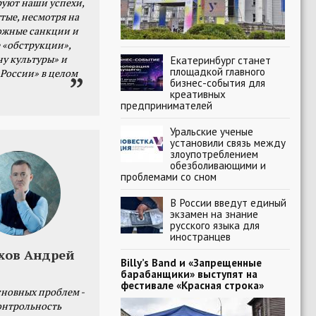
уют наши успехи,
тые, несмотря на
ожные санкции и
 «обструкции»,
ну культуры» и
Екатеринбург станет
площадкой главного
 России» в целом
бизнес-события для
креативных
предпринимателей
Уральские ученые
установили связь между
злоупотреблением
обезболивающими и
проблемами со сном
В России введут единый
экзамен на знание
русского языка для
иностранцев
хов Андрей
Billy’s Band и «Запрещенные
барабанщики» выступят на
фестивале «Красная строка»
сновных проблем -
онтрольность