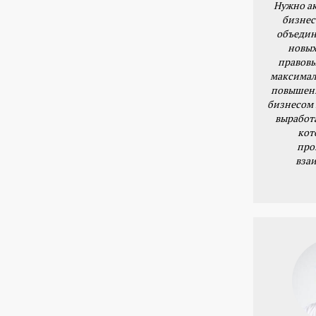
Нужно ак
бизнес
объедин
новых
правовы
максимал
повышени
бизнесом 
выработ
кот
про
вза