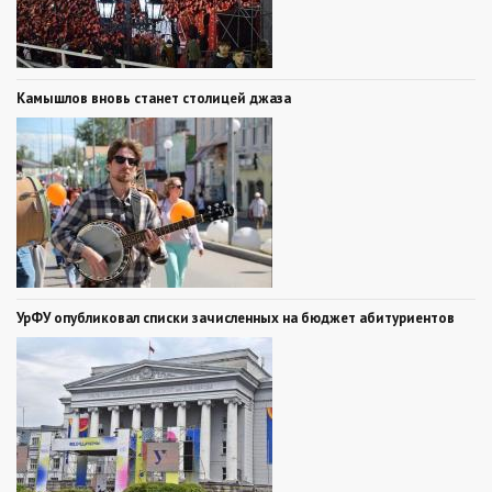
Камышлов вновь станет столицей джаза
УрФУ опубликовал списки зачисленных на бюджет абитуриентов