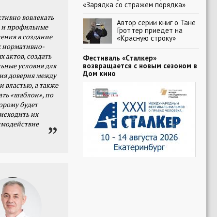
«Зарядка со стражем порядка»
тивно вовлекать
Автор серии книг о Тане
 и профильные
Гроттер приедет на
ения в создание
«Красную строку»
 нормативно-
х актов, создать
Фестиваль «Сталкер»
возвращается с новым сезоном в
ьные условия для
Дом кино
я доверия между
и властью, а также
ать «шаблон», по
орому будет
исходить их
имодействие