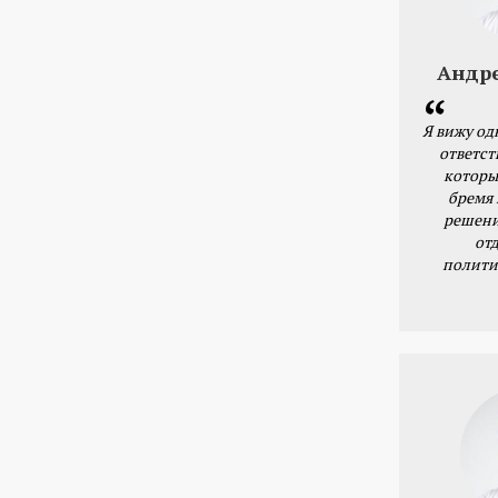
Андр
Я вижу од
ответст
которы
бремя
решени
от
полити