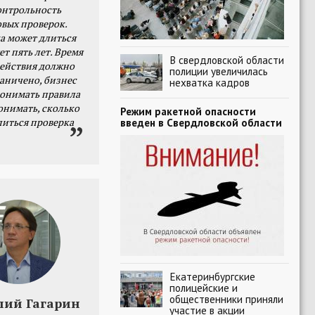
онтрольность
овых проверок.
а может длиться
ет пять лет. Время
В свердловской области
действия должно
полиции увеличилась
раничено, бизнес
нехватка кадров
онимать правила
онимать, сколько
Режим ракетной опасности
литься проверка
введен в Свердловской области
Екатеринбургские
полицейские и
общественники приняли
лий Гагарин
участие в акции