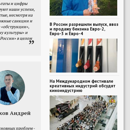
ьтаты и цифры
уют наши успехи,
тые, несмотря на
ожные санкции и
В России разрешили выпуск, ввоз
 «обструкции»,
и продажу бензина Евро-2,
ну культуры» и
Евро-3 и Евро-4
 России» в целом
На Международном фестивале
креативных индустрий обсудят
киноиндустрию
хов Андрей
сновных проблем -