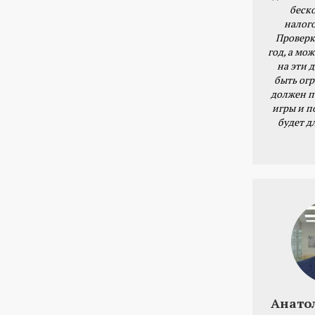
беск
налог
Проверк
год, а мож
на эти 
быть ог
должен п
игры и п
будет д
Анато