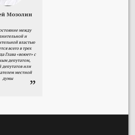
ей Мозолин
остояние между
лнительной и
ительной властью
тся всего в трех
да Глава «воюет» с
ным депутатом,
й депутатов или
ателем местной
думы