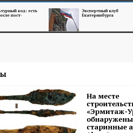
турный код: есть
Экспертный клуб
осле пост-
Екатеринбурга
ты
На месте
строительст
«Эрмитаж-У
обнаружены
старинные 