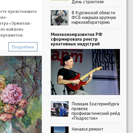
День строителя
есте предстоящего
В Курганской области
рно-
ФСБ накрыла крупную
нарколабораторию
нтра «Эрмитаж-
ыло найдено
Минэкономразвития РФ
 предметов.
сформировала реестр
креативных индустрий
Подробнее
Полиция Екатеринбурга
провела
профилактический рейд
«Подросток»
Начался ремонт