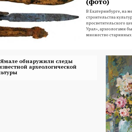
(фото)
В Екатеринбурге, на м
строительства культу
просветительского це
Урал», археологами б
множество старинных
 Ямале обнаружили следы
известной археологической
льтуры