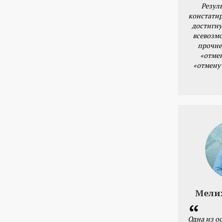
Резул
констатир
достигну
всевозм
прочие
«отме
«отмену
Мели
Одна из о