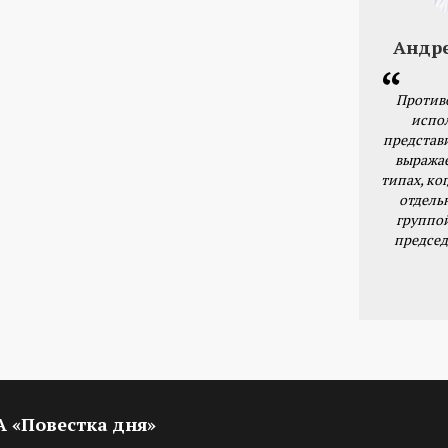
Андр
Против
испо
представ
выражае
типах, ког
отдель
группо
председ
ИА «Повестка дня»