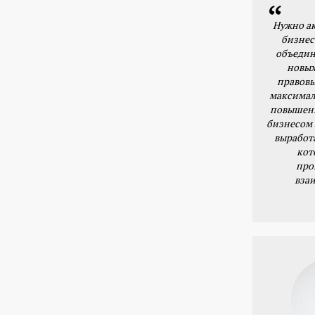
Нужно ак
бизнес
объедин
новых
правовы
максимал
повышени
бизнесом 
выработ
кот
про
вза