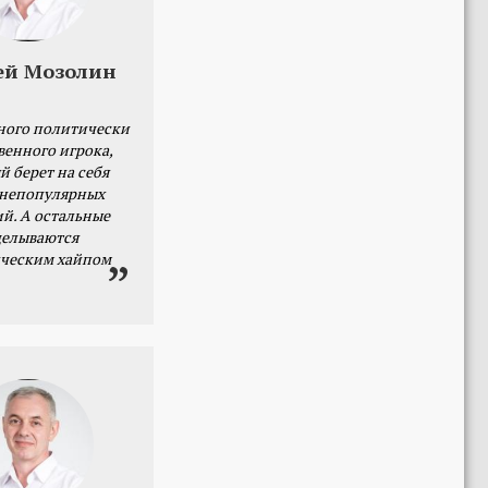
ей Мозолин
ного политически
венного игрока,
й берет на себя
 непопулярных
й. А остальные
делываются
ческим хайпом