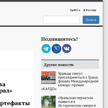
УрФО
В России
Поиск
Подпишитесь!
Другие новости
Уральцы смогут
присоединиться к Гранд-
финалу Международной
ва
конкурс-премии
«КАРДО»
рал»
«Уральская перчатка»
артефакты
появится в
Историческом сквере в