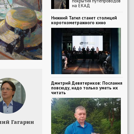
покрытия путепроводов
на ЕКАД
Нижний Тагил станет столицей
короткометражного кино
Дмитрий Девятериков: Послания
повсюду, надо только уметь их
читать
лий Гагарин