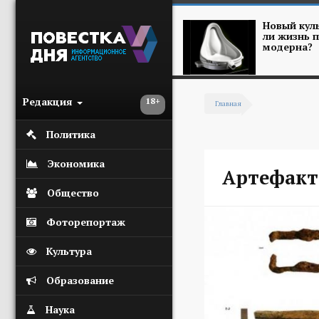
Перейти к основному содержанию
Новый куль
ли жизнь п
модерна?
Редакция
18+
Главная
Вы здесь
Политика
Экономика
Артефак
Общество
Фоторепортаж
Культура
Образование
Наука