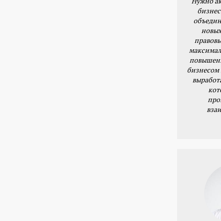
Нужно ак
бизнес
объедин
новых
правовы
максимал
повышени
бизнесом 
выработ
кот
про
вза