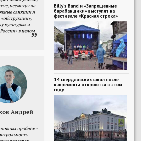
тые, несмотря на
Billy’s Band и «Запрещенные
барабанщики» выступят на
ожные санкции и
фестивале «Красная строка»
 «обструкции»,
ну культуры» и
 России» в целом
14 свердловских школ после
капремонта откроются в этом
году
хов Андрей
сновных проблем -
онтрольность
овых проверок.