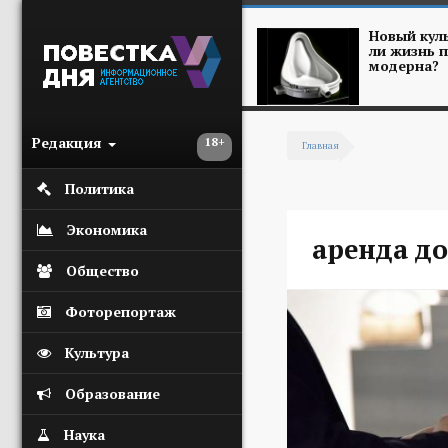
Перейти к основному содержанию
Новый куль
ли жизнь п
модерна?
Редакция
18+
Главная
Вы здесь
Политика
Экономика
аренда д
Общество
Фоторепортаж
Культура
Образование
Наука