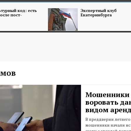
турный код: есть
Экспертный клуб
осле пост-
Екатеринбурга
омов
Мошенники 
воровать да
видом арен
В преддверии летнего
мошенники начали ис
схему с арендой домов