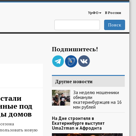
УрФО
В России
Поиск
Подпишитесь!
Другие новости
За неделю мошенники
стали
обманули
екатеринбуржцев на 16
нные под
млн рублей
ды домов
На Дне строителя в
Екатеринбурге выступят
 сезона
Uma2rman и Афродита
пользовать новую
.