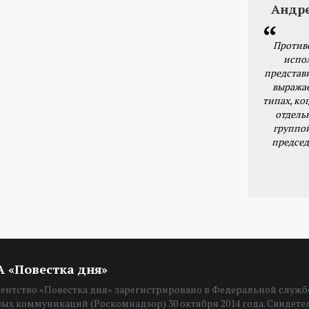
Андр
Против
испо
представ
выражае
типах, ког
отдель
группо
председ
ИА «Повестка дня»
нтство «Повестка дня» зарегистрировано в Федеральной службе
вых коммуникаций (Роскомнадзор) 30 октября 2014 года. Свидет