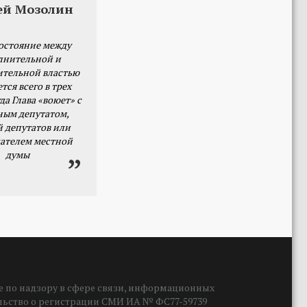
ей Мозолин
остояние между
лнительной и
ительной властью
тся всего в трех
да Глава «воюет» с
ным депутатом,
й депутатов или
ателем местной
думы
 по надзору в сфере связи, информационных
ельство о регистрации СМИ ИА № ФС77-59739