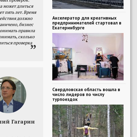
а может длиться
ет пять лет. Время
Акселератор для креативных
действия должно
предпринимателей стартовал в
раничено, бизнес
Екатеринбурге
онимать правила
онимать, сколько
литься проверка
Свердловская область вошла в
число лидеров по числу
турпоездок
лий Гагарин