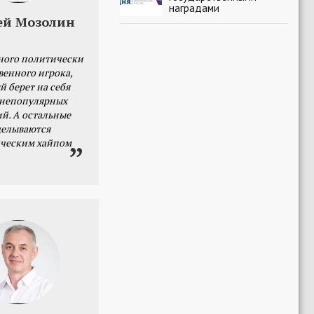
наградами
ей Мозолин
ного политически
венного игрока,
й берет на себя
 непопулярных
й. А остальные
делываются
ческим хайпом