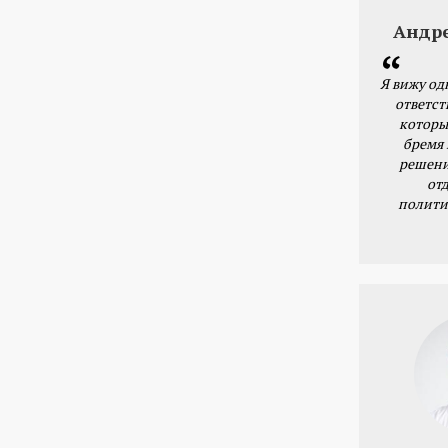
Андр
Я вижу од
ответст
которы
бремя
решени
от
полити