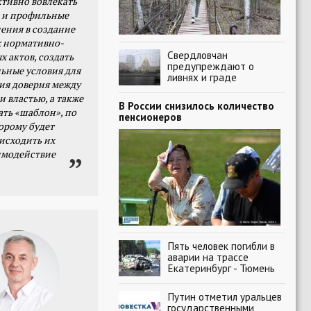
тивно вовлекать
 и профильные
ения в создание
 нормативно-
Свердловчан
х актов, создать
предупреждают о
ьные условия для
ливнях и граде
я доверия между
и властью, а также
В России снизилось количество
ать «шаблон», по
пенсионеров
орому будет
исходить их
имодействие
Пять человек погибли в
аварии на трассе
Екатеринбург - Тюмень
Путин отметил уральцев
государственными