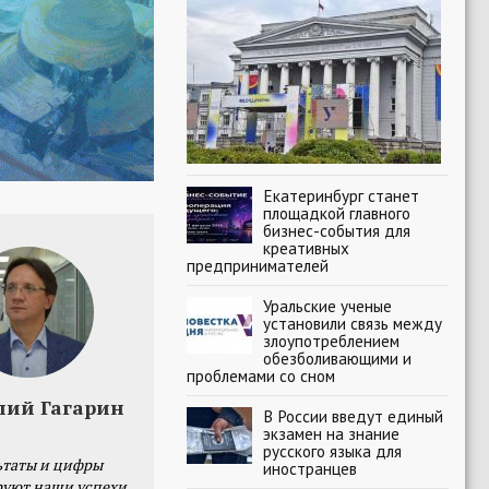
Екатеринбург станет
площадкой главного
бизнес-события для
креативных
предпринимателей
Уральские ученые
установили связь между
злоупотреблением
обезболивающими и
проблемами со сном
лий Гагарин
В России введут единый
экзамен на знание
русского языка для
ьтаты и цифры
иностранцев
уют наши успехи,