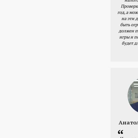
Проверк
год, а мож
на эти 
быть ог
должен п
игры и п
будет д
Анато