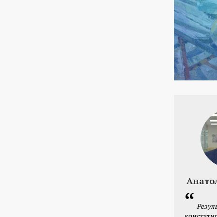
Анато
Резул
констатир