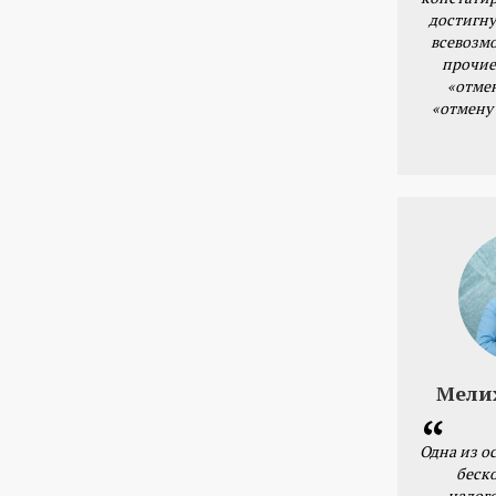
достигну
всевозм
прочие
«отме
«отмену
Мели
Одна из о
беск
налог