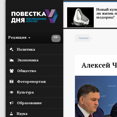
Перейти к основному содержанию
Новый куль
ли жизнь п
модерна?
Редакция
18+
Главная
Вы здесь
Политика
Экономика
Алексей 
Общество
Фоторепортаж
Культура
Образование
Наука