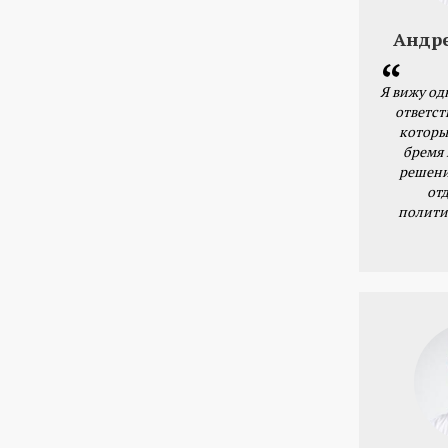
Андр
Я вижу од
ответст
которы
бремя
решени
от
полити