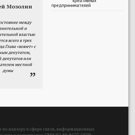
креативных
предпринимателей
ей Мозолин
остояние между
лнительной и
ительной властью
тся всего в трех
да Глава «воюет» с
ным депутатом,
й депутатов или
ателем местной
думы
 по надзору в сфере связи, информационных
ельство о регистрации СМИ ИА № ФС77-59739