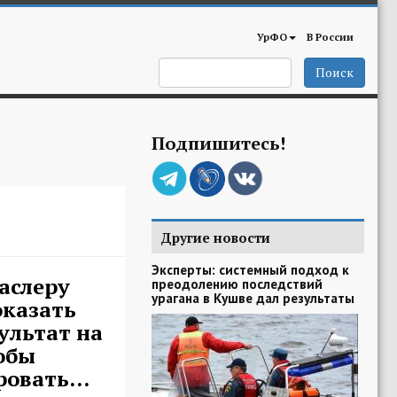
УрФО
В России
Поиск
Подпишитесь!
Другие новости
Эксперты: системный подход к
аслеру
преодолению последствий
урагана в Кушве дал результаты
оказать
ультат на
обы
овать...