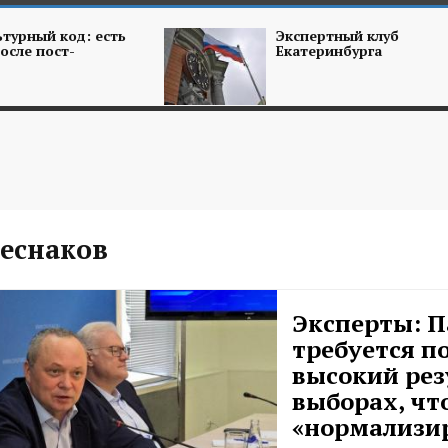
турный код: есть
Экспертный клуб
осле пост-
Екатеринбурга
Чеснаков
Эксперты: П
требуется п
высокий рез
выборах, чт
«нормализир