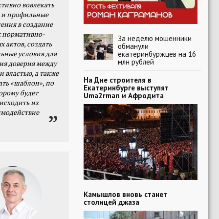
тивно вовлекать
 и профильные
ения в создание
 нормативно-
За неделю мошенники
х актов, создать
обманули
ьные условия для
екатеринбуржцев на 16
млн рублей
я доверия между
и властью, а также
На Дне строителя в
ать «шаблон», по
Екатеринбурге выступят
орому будет
Uma2rman и Афродита
исходить их
имодействие
Камышлов вновь станет
столицей джаза