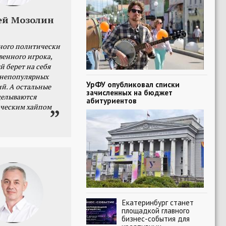
ей Мозолин
ного политически
венного игрока,
й берет на себя
 непопулярных
УрФУ опубликовал списки
й. А остальные
зачисленных на бюджет
делываются
абитуриентов
ческим хайпом
Екатеринбург станет
площадкой главного
бизнес-события для