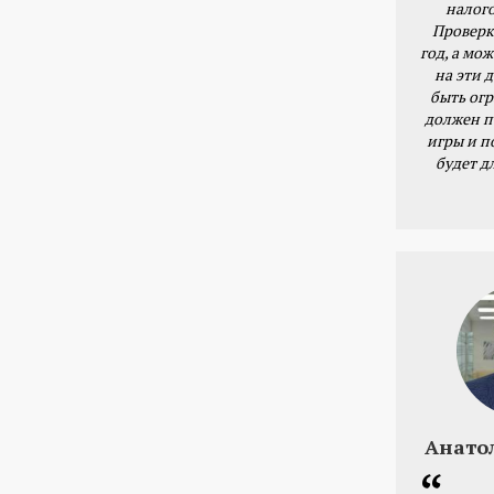
налог
Проверк
год, а мож
на эти 
быть ог
должен п
игры и п
будет д
Анато