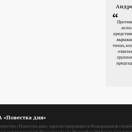
Андр
Против
испо
представ
выражае
типах, ког
отдель
группо
председ
ИА «Повестка дня»
нтство «Повестка дня» зарегистрировано в Федеральной службе
вых коммуникаций (Роскомнадзор) 30 октября 2014 года. Свидет