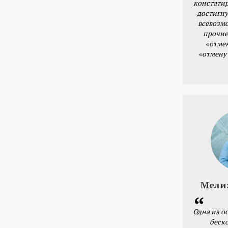
констатир
достигну
всевозм
прочие
«отме
«отмену
Мели
Одна из о
беск