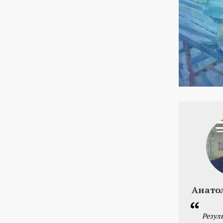
Анато
Резул