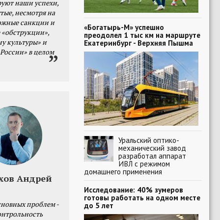
уют наши успехи,
тые, несмотря на
ожные санкции и
«Богатырь-М» успешно
 «обструкции»,
преодолел 1 тыс км на маршруте
ну культуры» и
Екатеринбург - Верхняя Пышма
 России» в целом
Уральский оптико-
механический завод
разработал аппарат
ИВЛ с режимом
домашнего применения
хов Андрей
Исследование: 40% зумеров
готовы работать на одном месте
сновных проблем -
до 5 лет
онтрольность