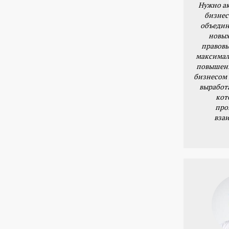
Нужно ак
бизнес
объедин
новых
правовы
максимал
повышени
бизнесом 
выработ
кот
про
вза