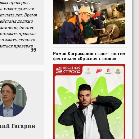
овых проверок.
а может длиться
ет пять лет. Время
действия должно
раничено, бизнес
онимать правила
онимать, сколько
литься проверка
Роман Каграманов станет гостем
фестиваля «Красная строка»
лий Гагарин