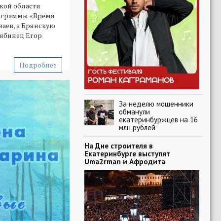
кой области
рограммы «Время
аев, а Брянскую
лябинец Егор
Подробнее
За неделю мошенники
обманули
екатеринбуржцев на 16
млн рублей
На Дне строителя в
Екатеринбурге выступят
Uma2rman и Афродита