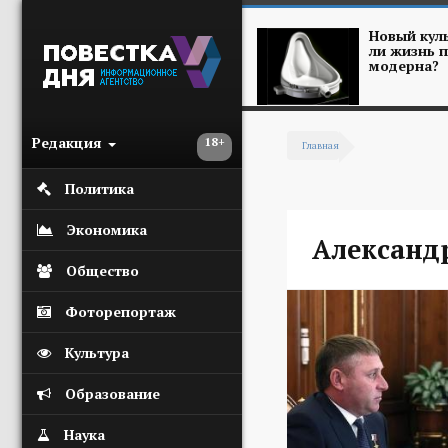
Перейти к основному содержанию
Новый куль
ли жизнь п
модерна?
Редакция
18+
Главная
Вы здесь
Политика
Экономика
Александ
Общество
Фоторепортаж
Культура
Образование
Наука