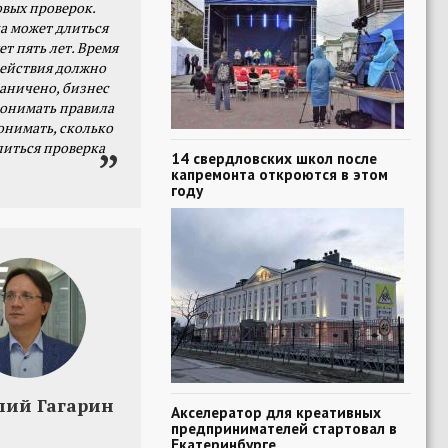
овых проверок.
а может длиться
ет пять лет. Время
действия должно
раничено, бизнес
онимать правила
онимать, сколько
литься проверка
14 свердловских школ после
капремонта откроются в этом
году
лий Гагарин
Акселератор для креативных
предпринимателей стартовал в
Екатеринбурге