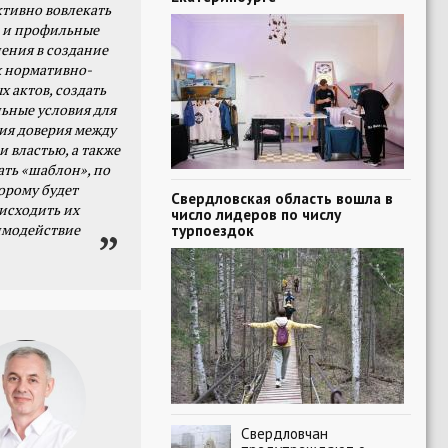
тивно вовлекать
 и профильные
ения в создание
 нормативно-
х актов, создать
ьные условия для
я доверия между
и властью, а также
ать «шаблон», по
орому будет
Свердловская область вошла в
исходить их
число лидеров по числу
имодействие
турпоездок
Свердловчан