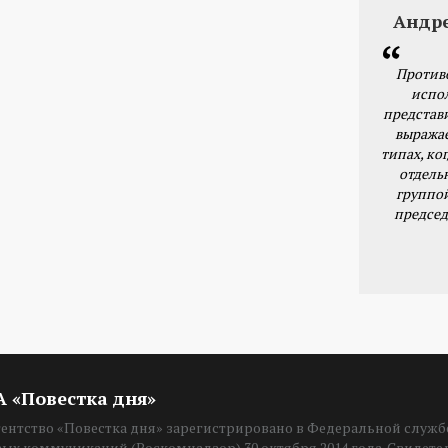
Андр
Против
испо
представ
выражае
типах, ког
отдель
группо
председ
ИА «Повестка дня»
нтство «Повестка дня» зарегистрировано в Федеральной службе
вых коммуникаций (Роскомнадзор) 30 октября 2014 года. Свидет