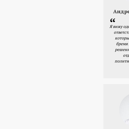
Андр
Я вижу од
ответст
которы
бремя
решени
от
полити