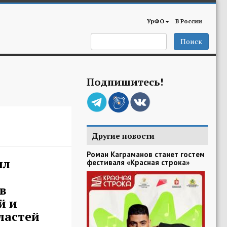
УрФО
В России
Поиск
Подпишитесь!
Другие новости
Роман Каграманов станет гостем
ял
фестиваля «Красная строка»
в
й и
ластей