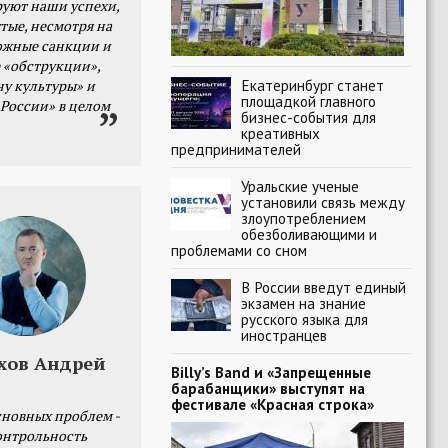
уют наши успехи,
тые, несмотря на
ожные санкции и
 «обструкции»,
Екатеринбург станет
ну культуры» и
площадкой главного
 России» в целом
бизнес-события для
креативных
предпринимателей
Уральские ученые
установили связь между
злоупотреблением
обезболивающими и
проблемами со сном
В России введут единый
экзамен на знание
русского языка для
иностранцев
хов Андрей
Billy’s Band и «Запрещенные
барабанщики» выступят на
фестивале «Красная строка»
сновных проблем -
онтрольность