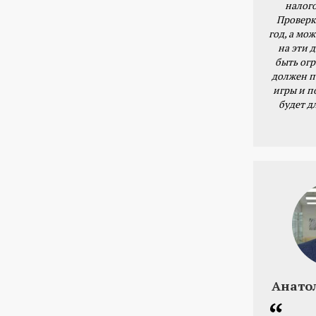
налог
Проверк
год, а мож
на эти 
быть ог
должен п
игры и п
будет д
Анато