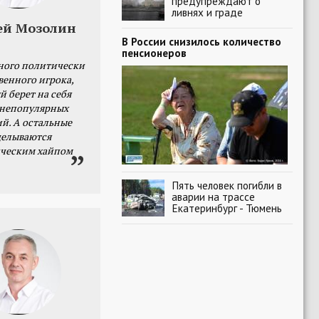
предупреждают о
ливнях и граде
ей Мозолин
В России снизилось количество
пенсионеров
ного политически
венного игрока,
й берет на себя
 непопулярных
й. А остальные
делываются
ческим хайпом
Пять человек погибли в
аварии на трассе
Екатеринбург - Тюмень