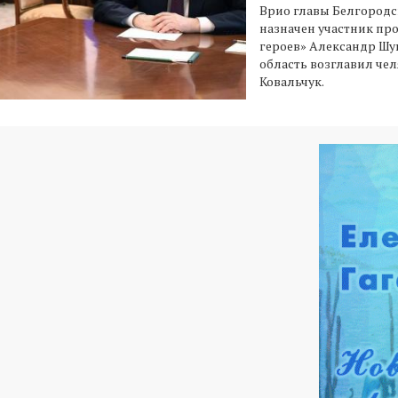
Врио главы Белгородс
назначен участник п
героев» Александр Шув
область возглавил че
Ковальчук.