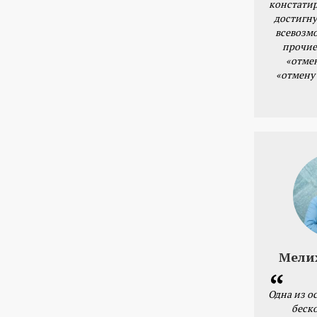
констатир
достигну
всевозм
прочие
«отме
«отмену
Мели
Одна из о
беск