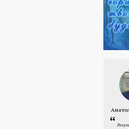
Анато
Резул