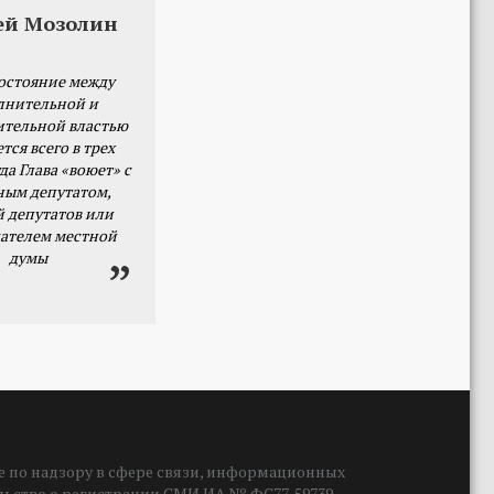
ей Мозолин
остояние между
лнительной и
ительной властью
тся всего в трех
да Глава «воюет» с
ным депутатом,
й депутатов или
ателем местной
думы
 по надзору в сфере связи, информационных
ельство о регистрации СМИ ИА № ФС77-59739