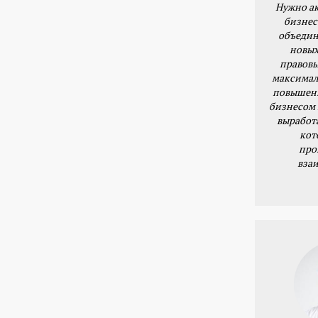
Нужно ак
бизнес
объедин
новых
правовы
максимал
повышени
бизнесом 
выработ
кот
про
вза