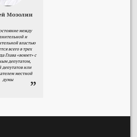
ей Мозолин
остояние между
лнительной и
ительной властью
тся всего в трех
да Глава «воюет» с
ным депутатом,
й депутатов или
ателем местной
думы