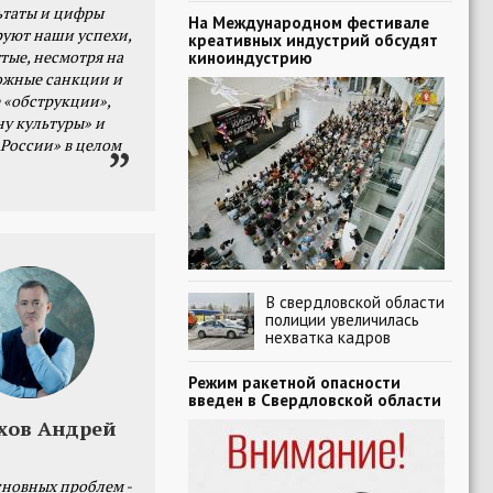
ьтаты и цифры
На Международном фестивале
уют наши успехи,
креативных индустрий обсудят
тые, несмотря на
киноиндустрию
ожные санкции и
 «обструкции»,
ну культуры» и
 России» в целом
В свердловской области
полиции увеличилась
нехватка кадров
Режим ракетной опасности
введен в Свердловской области
хов Андрей
сновных проблем -