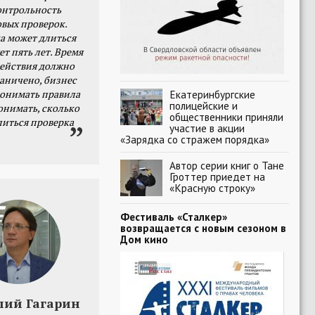
онтрольность
овых проверок.
а может длиться
ет пять лет. Время
действия должно
раничено, бизнес
онимать правила
Екатеринбургские
полицейские и
онимать, сколько
общественники приняли
литься проверка
участие в акции
«Зарядка со стражем порядка»
Автор серии книг о Тане
Гроттер приедет на
«Красную строку»
Фестиваль «Сталкер»
возвращается с новым сезоном в
Дом кино
лий Гагарин