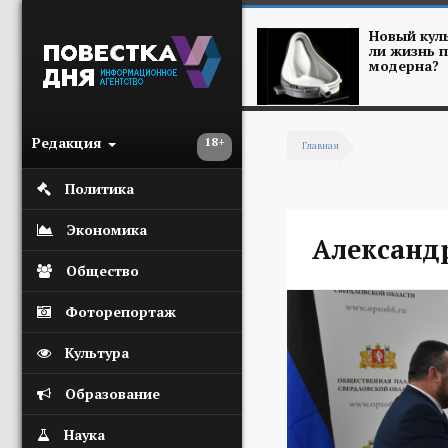
Перейти к основному содержанию
Новый куль
ли жизнь п
модерна?
Редакция
18+
Главная
Вы здесь
Политика
Экономика
Александ
Общество
Фоторепортаж
Культура
Образование
Наука