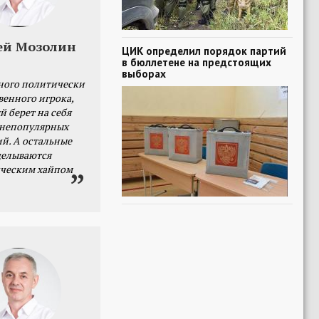
ей Мозолин
ЦИК определил порядок партий
в бюллетене на предстоящих
выборах
ного политически
венного игрока,
й берет на себя
 непопулярных
й. А остальные
делываются
ческим хайпом