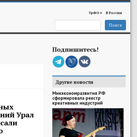
УрФО
В России
Поиск
Подпишитесь!
Другие новости
Минэкономразвития РФ
сформировала реестр
креативных индустрий
ных
дний Урал
сали
о