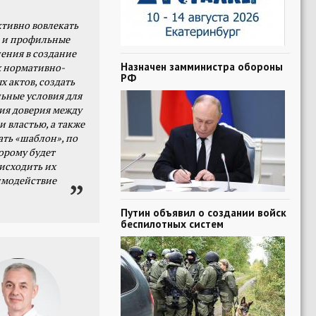
тивно вовлекать
 и профильные
ения в создание
Назначен замминистра обороны
 нормативно-
РФ
х актов, создать
ьные условия для
я доверия между
и властью, а также
ать «шаблон», по
орому будет
исходить их
имодействие
Путин объявил о создании войск
беспилотных систем