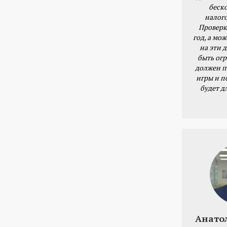
беск
налог
Проверк
год, а мож
на эти 
быть ог
должен п
игры и п
будет д
Анато