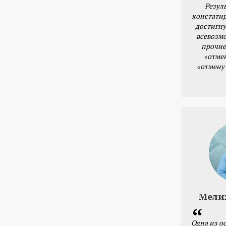
Резул
констатир
достигну
всевозм
прочие
«отме
«отмену
Мели
Одна из о