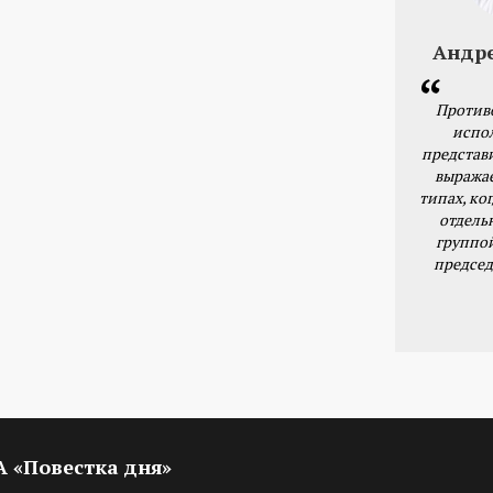
Андр
Против
испо
представ
выражае
типах, ког
отдель
группо
председ
ИА «Повестка дня»