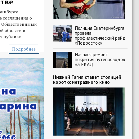
тве
ринбурге
е соглашения о
у Общественными
Полиция Екатеринбурга
й области и
провела
еспублики.
профилактический рейд
«Подросток»
Подробнее
Начался ремонт
покрытия путепроводов
на ЕКАД
Нижний Тагил станет столицей
короткометражного кино