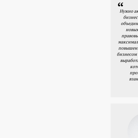
Нужно ак
бизнес
объедин
новых
правовы
максимал
повышени
бизнесом 
выработ
кот
про
вза