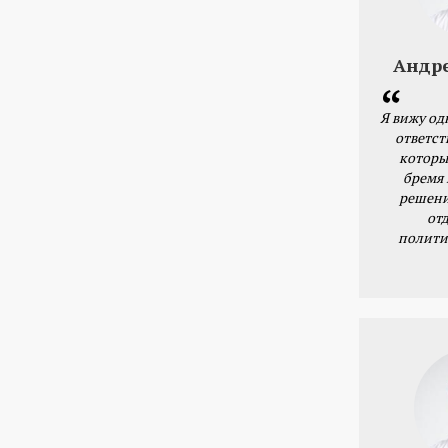
Андр
Я вижу од
ответст
которы
бремя
решени
от
полити