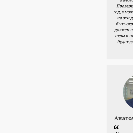
Проверк
год, а мож
на эти 
быть ог
должен п
игры и п
будет д
Анато