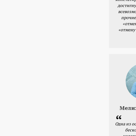
достигну
всевозм
прочие
«отме
«отмену
Мели
Одна из о
беск
налог