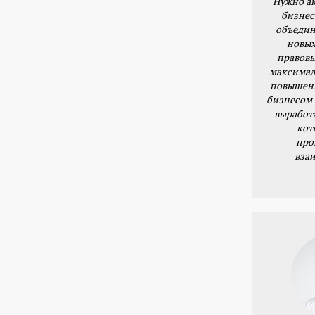
Нужно ак
бизнес
объедин
новых
правовы
максимал
повышени
бизнесом 
выработ
кот
про
вза