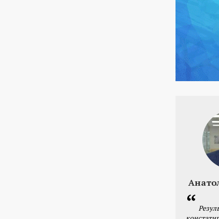
Анато
Резул
констатир