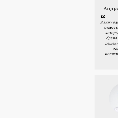
Андр
Я вижу од
ответст
которы
бремя
решени
от
полити