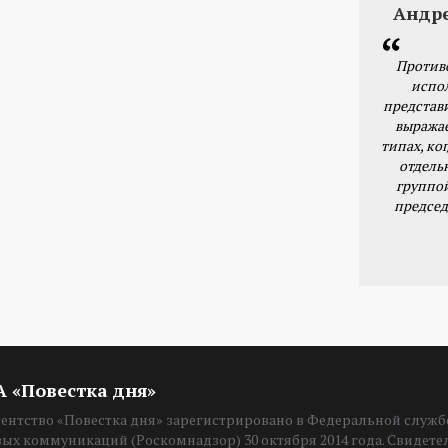
Андр
Против
испо
представ
выражае
типах, ког
отдель
группо
председ
ИА «Повестка дня»
нтство «Повестка дня» зарегистрировано в Федеральной службе
вых коммуникаций (Роскомнадзор) 30 октября 2014 года. Свидет