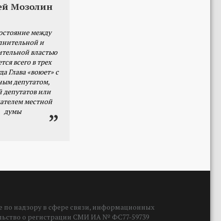
ей Мозолин
остояние между
лнительной и
ительной властью
тся всего в трех
да Глава «воюет» с
ным депутатом,
й депутатов или
ателем местной
думы
 по надзору в сфере связи, информационных
ельство о регистрации СМИ ИА № ФС77-59739