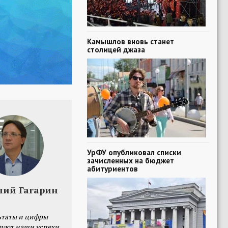
Камышлов вновь станет
столицей джаза
УрФУ опубликовал списки
зачисленных на бюджет
абитуриентов
лий Гагарин
ьтаты и цифры
уют наши успехи,