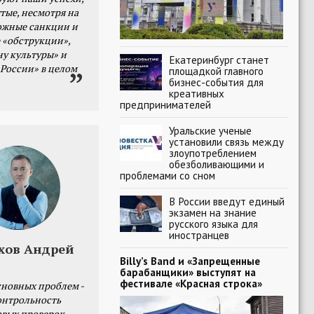
тые, несмотря на
ожные санкции и
 «обструкции»,
ну культуры» и
Екатеринбург станет
 России» в целом
площадкой главного
бизнес-события для
креативных
предпринимателей
Уральские ученые
установили связь между
злоупотреблением
обезболивающими и
проблемами со сном
В России введут единый
экзамен на знание
русского языка для
иностранцев
хов Андрей
Billy’s Band и «Запрещенные
барабанщики» выступят на
фестивале «Красная строка»
сновных проблем -
онтрольность
овых проверок.