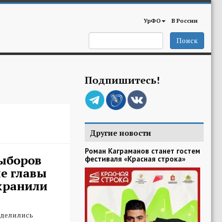
УрФО
В России
Поиск
Подпишитесь!
Другие новости
Роман Каграманов станет гостем
ыборов
фестиваля «Красная строка»
е главы
хранили
еделились