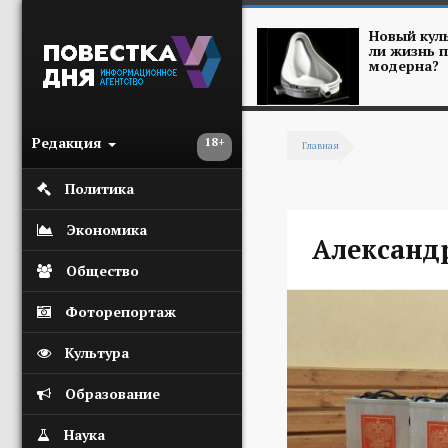
Перейти к основному содержанию
Новый куль
ли жизнь п
модерна?
Редакция
18+
Главная
Вы здесь
Политика
Экономика
Александ
Общество
Фоторепортаж
Культура
Образование
Наука