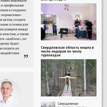
тивно вовлекать
 и профильные
ения в создание
 нормативно-
х актов, создать
ьные условия для
я доверия между
и властью, а также
ать «шаблон», по
орому будет
Свердловская область вошла в
исходить их
число лидеров по числу
имодействие
турпоездок
Свердловчан