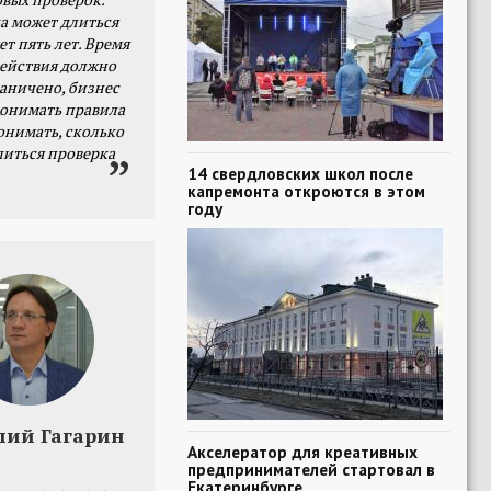
а может длиться
ет пять лет. Время
действия должно
раничено, бизнес
онимать правила
онимать, сколько
литься проверка
14 свердловских школ после
капремонта откроются в этом
году
лий Гагарин
Акселератор для креативных
предпринимателей стартовал в
Екатеринбурге