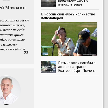
предупреждают о
ливнях и граде
ей Мозолин
В России снизилось количество
пенсионеров
ного политически
венного игрока,
й берет на себя
 непопулярных
й. А остальные
делываются
ческим хайпом
Пять человек погибли в
аварии на трассе
Екатеринбург - Тюмень