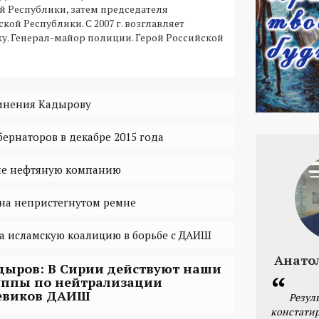
й Республики, затем председателя
кой Республики. С 2007 г. возглавляет
у. Генерал-майор полиции. Герой Российской
винения Кадырову
ернаторов в декабре 2015 года
не нефтяную компанию
на непристегнутом ремне
а исламскую коалицию в борьбе с ДАИШ
Анато
дыров: В Сирии действуют наши
уппы по нейтрализации
евиков ДАИШ
Резул
констатир