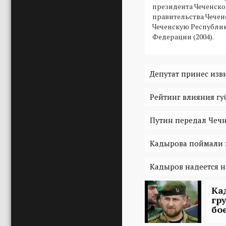
президента Чеченско
правительства Чеченс
Чеченскую Республик
Федерации (2004).
Депутат принес из
Рейтинг влияния губ
Путин передал Чеч
Кадырова поймали 
Кадыров надеется н
Ка
гр
бо