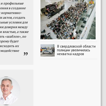
 и профильные
ения в создание
 нормативно-
х актов, создать
ьные условия для
я доверия между
и властью, а также
ать «шаблон», по
орому будет
исходить их
В свердловской области
полиции увеличилась
имодействие
нехватка кадров