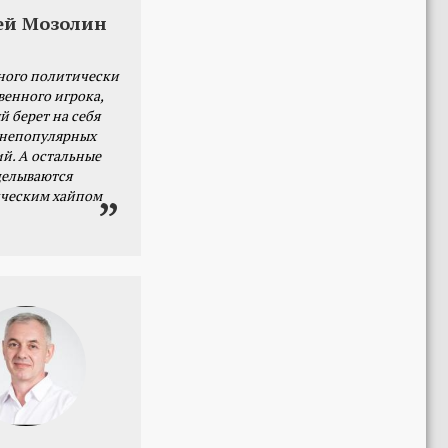
ей Мозолин
ного политически
венного игрока,
й берет на себя
 непопулярных
й. А остальные
делываются
ческим хайпом