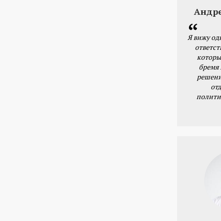
Андр
Я вижу од
ответст
которы
бремя
решени
от
полити