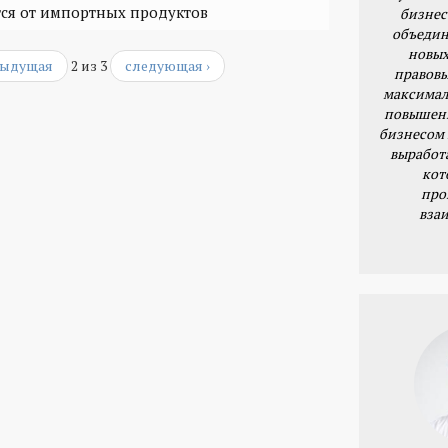
ся от импортных продуктов
бизнес
объедин
новых
дыдущая
2 из 3
следующая ›
правовы
максимал
повышени
бизнесом 
выработ
кот
про
вза