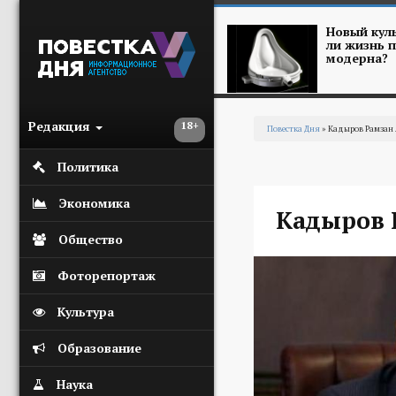
Перейти к основному содержанию
Новый куль
ли жизнь п
модерна?
Редакция
18+
Повестка Дня
» Кадыров Рамзан
Вы здесь
Политика
Экономика
Кадыров 
Общество
Фоторепортаж
Культура
Образование
Наука