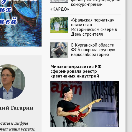
конкурс-премии
«КАРДО»
«Уральская перчатка»
появится в
Историческом сквере в
День строителя
В Курганской области
ФСБ накрыла крупную
нарколабораторию
Минэкономразвития РФ
сформировала реестр
креативных индустрий
лий Гагарин
ьтаты и цифры
уют наши успехи,