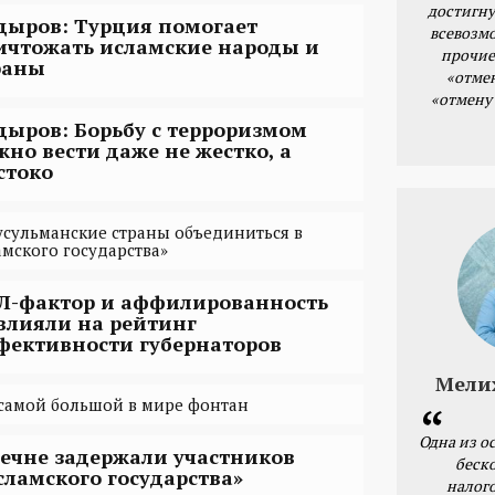
достигну
дыров: Турция помогает
всевозм
ичтожать исламские народы и
прочие
раны
«отме
«отмену
дыров: Борьбу с терроризмом
жно вести даже не жестко, а
стоко
сульманские страны объединиться в
амского государства»
Л-фактор и аффилированность
влияли на рейтинг
фективности губернаторов
Мели
самой большой в мире фонтан
Одна из о
Чечне задержали участников
беск
сламского государства»
налог