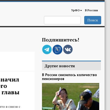
УрФО
В России
Поиск
Подпишитесь!
Другие новости
В России снизилось количество
значил
пенсионеров
го
 главы
то в связи с