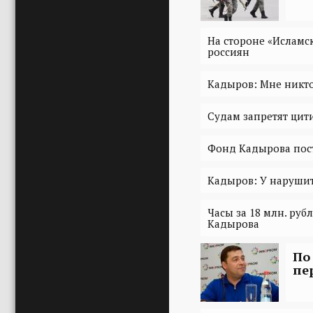
На стороне «Исламск
россиян
Кадыров: Мне никто
Судам запретят цит
Фонд Кадырова пост
Кадыров: У наруши
Часы за 18 млн. руб
Кадырова
По
пе