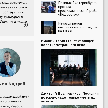
тые, несмотря на
Полиция Екатеринбурга
провела
ожные санкции и
профилактический рейд
 «обструкции»,
«Подросток»
ну культуры» и
 России» в целом
Начался ремонт
покрытия путепроводов
на ЕКАД
Нижний Тагил станет столицей
короткометражного кино
хов Андрей
Дмитрий Девятериков: Послания
сновных проблем -
повсюду, надо только уметь их
читать
онтрольность
овых проверок.