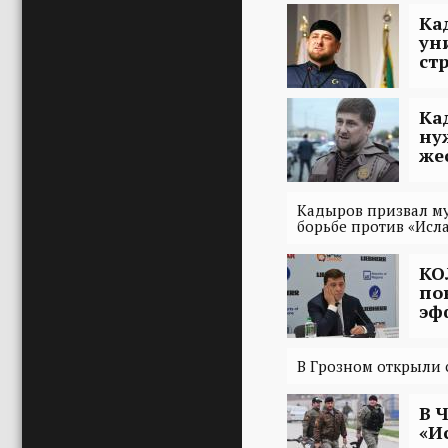
Ка
ун
ст
Ка
ну
же
Кадыров призвал му
борьбе против «Исл
КО
по
эф
В Грозном открыли 
В 
«И