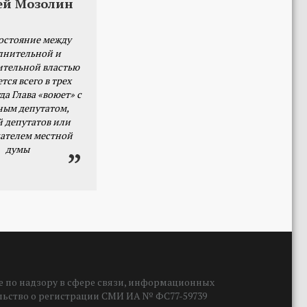
ей Мозолин
остояние между
лнительной и
ительной властью
тся всего в трех
да Глава «воюет» с
ным депутатом,
й депутатов или
ателем местной
думы
 по надзору в сфере связи, информационных
ельство о регистрации СМИ ИА № ФС77-59739