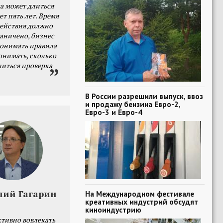
а может длиться
ет пять лет. Время
действия должно
раничено, бизнес
онимать правила
онимать, сколько
литься проверка
В России разрешили выпуск, ввоз
и продажу бензина Евро-2,
Евро-3 и Евро-4
лий Гагарин
На Международном фестивале
креативных индустрий обсудят
киноиндустрию
тивно вовлекать