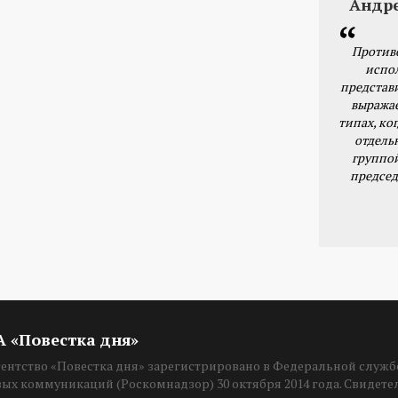
Андр
Против
испо
представ
выражае
типах, ког
отдель
группо
председ
ИА «Повестка дня»
нтство «Повестка дня» зарегистрировано в Федеральной службе
вых коммуникаций (Роскомнадзор) 30 октября 2014 года. Свидет