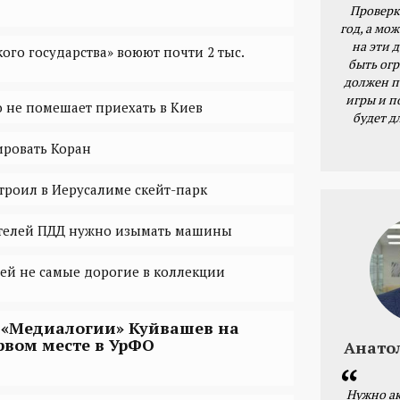
Проверк
год, а мож
на эти 
ого государства» воюют почти 2 тыс.
быть ог
должен п
игры и п
 не помешает приехать в Киев
будет д
ировать Коран
роил в Иерусалиме скейт-парк
телей ПДД нужно изымать машины
лей не самые дорогие в коллекции
 «Медиалогии» Куйвашев на
рвом месте в УрФО
Анато
Нужно ак