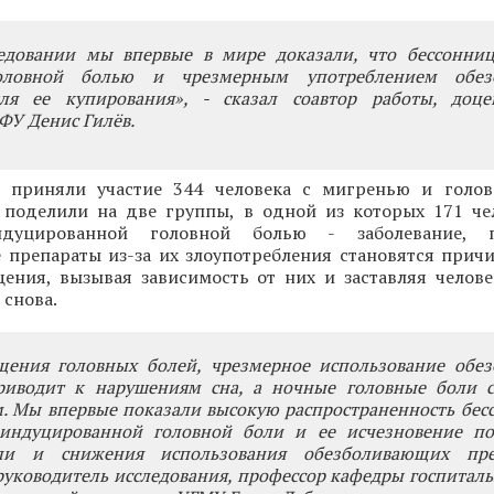
едовании мы впервые в мире доказали, что бессонни
оловной болью и чрезмерным употреблением обез
ля ее купирования», - сказал соавтор работы, доц
ФУ Денис Гилёв.
и приняли участие 344 человека с мигренью и голо
 поделили на две группы, в одной из которых 171 че
индуцированной головной болью - заболевание,
 препараты из-за их злоупотребления становятся прич
щения, вызывая зависимость от них и заставляя челов
 снова.
ения головных болей, чрезмерное использование обе
риводит к нарушениям сна, а ночные головные боли с
. Мы впервые показали высокую распространенность бес
-индуцированной головной боли и ее исчезновение по
ли и снижения использования обезболивающих преп
руководитель исследования, профессор кафедры госпитал