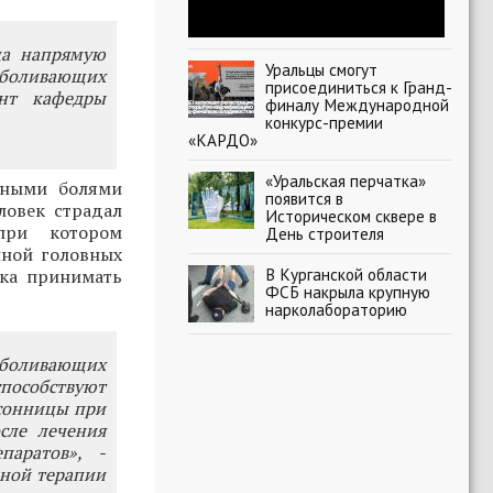
ца напрямую
Уральцы смогут
боливающих
присоединиться к Гранд-
ент кафедры
финалу Международной
конкурс-премии
«КАРДО»
«Уральская перчатка»
вными болями
появится в
ловек страдал
Историческом сквере в
 при котором
День строителя
иной головных
В Курганской области
ека принимать
ФСБ накрыла крупную
нарколабораторию
зболивающих
пособствуют
сонницы при
сле лечения
аратов», -
ьной терапии