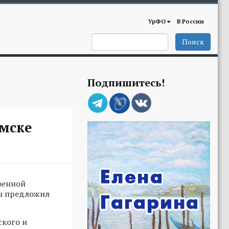
УрФО
В России
Поиск
Подпишитесь!
мске
оенной
ы предложил
ского и