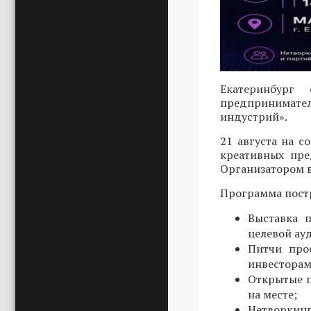
Екатеринбург
предпринимател
индустрий».
21 августа на 
креативных пре
Организатором в
Программа постр
Выставка 
целевой ау
Питчи про
инвесторам
Открытые п
на месте;
Нетворкин