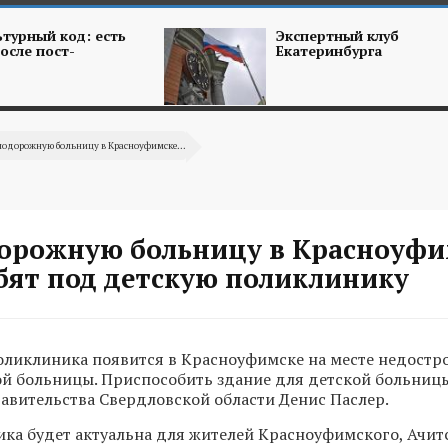
турный код: есть
Экспертный клуб
осле пост-
Екатеринбурга
нодорожную больницу в Красноуфимске...
орожную больницу в Красноуфи
бят под детскую поликлинику
оликлиника появится в Красноуфимске на месте недостр
й больницы. Приспособить здание для детской больниц
авительства Свердловской области Денис Паслер.
ка будет актуальна для жителей Красноуфимского, Ачит