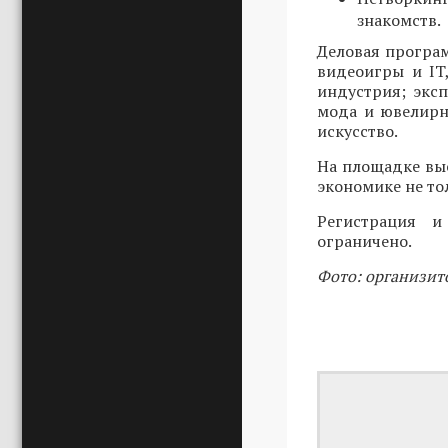
знакомств.
Деловая програ
видеоигры и IT
индустрия; эксп
мода и ювелирн
искусство.
На площадке вы
экономике не то
Регистрация 
ограничено.
Фото: организит