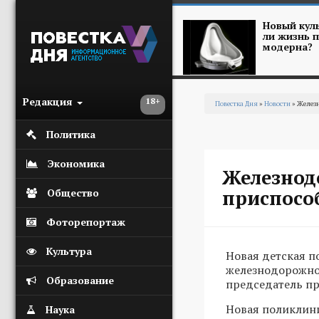
Перейти к основному содержанию
Новый куль
ли жизнь п
модерна?
Редакция
18+
Повестка Дня
»
Новости
» Желез
Вы здесь
Политика
Экономика
Железнод
приспосо
Общество
Фоторепортаж
Культура
Новая детская п
железнодорожно
Образование
председатель пр
Новая поликлини
Наука