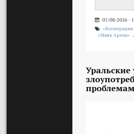
07/08/2026 - 
«Кооперация
«Маяк Арена»
Уральские 
злоупотре
проблемам