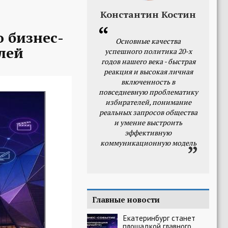
Константин Костин
 бизнес-
Основные качества
лей
успешного политика 20-х
годов нашего века - быстрая
реакция и высокая личная
включенность в
повседневную проблематику
избирателей, понимание
реальных запросов общества
и умение выстроить
эффективную
коммуникационную модель
Главные новости
Екатеринбург станет
площадкой главного