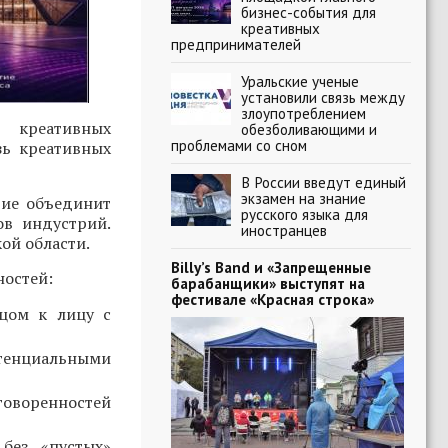
бизнес-события для
креативных
предпринимателей
Уральские ученые
установили связь между
злоупотреблением
 креативных
обезболивающими и
проблемами со сном
зь креативных
В России введут единый
экзамен на знание
тие объединит
русского языка для
ов индустрий.
иностранцев
ой области.
Billy’s Band и «Запрещенные
ностей:
барабанщики» выступят на
фестивале «Красная строка»
ицом к лицу с
тенциальными
говоренностей
без «пустых»