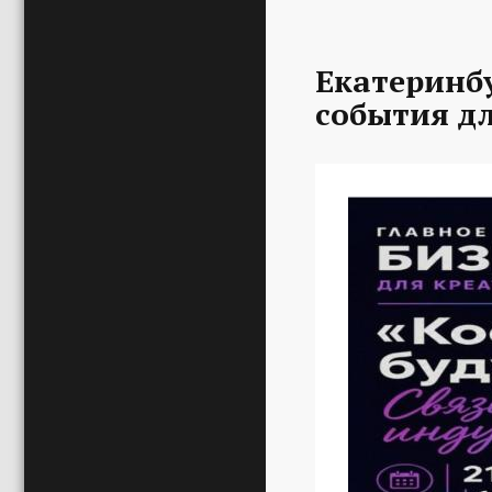
Екатеринбу
события д