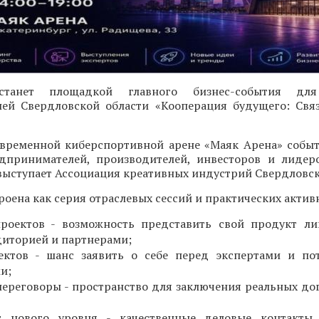
 станет площадкой главного бизнес-события для
ей Свердловской области «Кооперация будущего: Свя
современной киберспортивной арене «Маяк Арена» собы
дпринимателей, производителей, инвесторов и лидер
ыступает Ассоциация креативных индустрий Свердловск
оена как серия отраслевых сессий и практических актив
проектов - возможность представить свой продукт л
диторией и партнерами;
ектов - шанс заявить о себе перед экспертами и по
и;
ереговоры - пространство для заключения реальных до
г нового уровня - качественные деловые контакты 