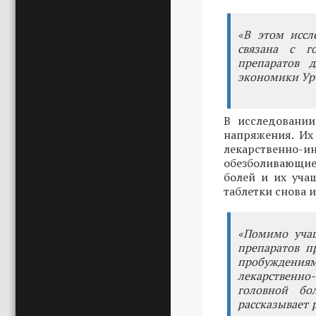
«В этом иссл
связана с г
препаратов д
экономики Ур
В исследовани
напряжения. Их
лекарственно-
обезболивающие
болей и их уча
таблетки снова и
«Помимо учащ
препаратов п
пробуждениям
лекарственно
головной бо
рассказывает 