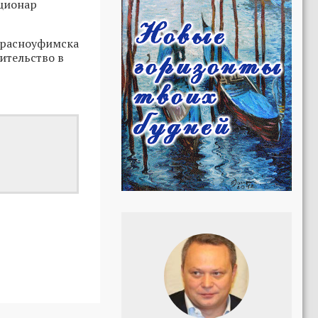
ационар
Красноуфимска
ительство в