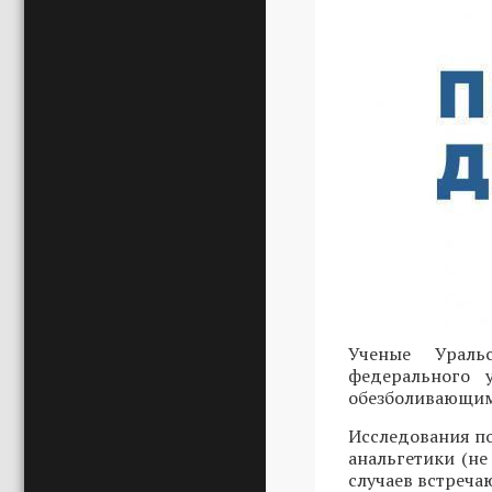
Ученые Ураль
федерального 
обезболивающими
Исследования по
анальгетики (не
случаев встреча