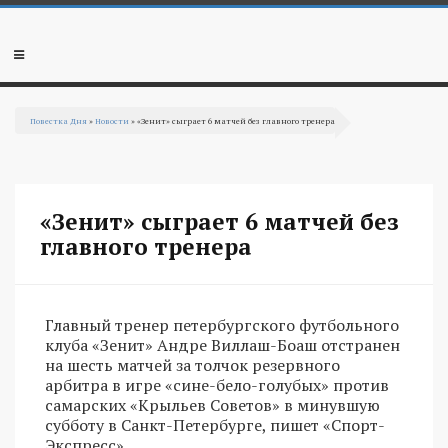
Перейти к основному содержанию
Мобильное
меню
Повестка Дня
»
Новости
» «Зенит» сыграет 6 матчей без главного тренера
Вы здесь
«Зенит» сыграет 6 матчей без
главного тренера
Главный тренер петербургского футбольного
клуба «Зенит» Андре Виллаш-Боаш отстранен
на шесть матчей за толчок резервного
арбитра в игре «сине-бело-голубых» против
самарских «Крыльев Советов» в минувшую
субботу в Санкт-Петербурге, пишет «Спорт-
Экспресс».