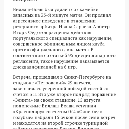
Виллаш-Боаш был удален со скамейки
запасных на 33-й минуте матча. Он проявил
агрессивное поведение в отношении
резервного арбитра Ивана Сараева. Арбитр
Игорь Федотов расценил действия
португальского специалиста как нарушение,
совершенное официальным лицом клуба
против официального лица матча. В
соответствии со статьей 95 дисциплинарного
регламента, такое нарушение наказывается
дисквалификацией на 6 игр.
Встреча, прошедшая в Санкт-Петербурге на
стадионе «Петровский» 29 августа,
завершилась уверенной победой гостей со
счетом 3:1. Это уже второе подряд поражение
«Зенита» на своем стадионе. 15 августа
подопечные Виллаш-Боаша уступили
«Краснодару» со счетом 0:2. «Сине-бело-
голубые» набрали 15 очков после семи встреч
и находятся на второй строчке турнирной
таблицы первенства России. Лидирует