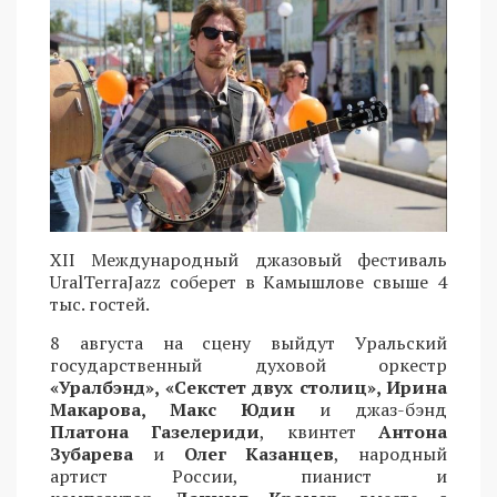
XII Международный джазовый фестиваль
UralTerraJazz соберет в Камышлове свыше 4
тыс. гостей.
8 августа на сцену выйдут Уральский
государственный духовой оркестр
«Уралбэнд», «Секстет двух столиц», Ирина
Макарова, Макс Юдин
и джаз-бэнд
Платона Газелериди
, квинтет
Антона
Зубарева
и
Олег Казанцев
, народный
артист России, пианист и