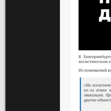
В Екатеринбург
логистическом о
Из помещений вы
«На логистиче
из-за атаки 
эвакуация. П
другие объекты