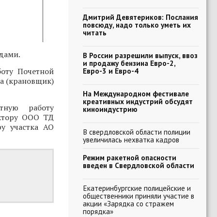
Дмитрий Девятериков: Послания
повсюду, надо только уметь их
читать
дами.
В России разрешили выпуск, ввоз
и продажу бензина Евро-2,
боту Почетной
Евро-3 и Евро-4
а (крановщик)
На Международном фестивале
креативных индустрий обсудят
тную работу
киноиндустрию
ектору ООО ТД
у участка АО
В свердловской области полиции
увеличилась нехватка кадров
Режим ракетной опасности
введен в Свердловской области
Екатеринбургские полицейские и
общественники приняли участие в
акции «Зарядка со стражем
порядка»