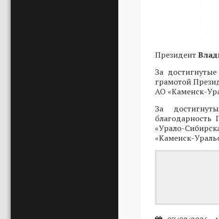
Президент
Влад
За достигнутые
грамотой Прези
АО «Каменск-Ур
За достигнут
благодарность 
«Урало-Сибирс
«Каменск-Ураль