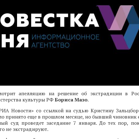
мотрит апелляцию на решение об экстрадиции в Ро
стерства культуры РФ
Бориса Мазо
.
РИА Новости» со ссылкой на судью Кристину Зальцбор
о принято еще в прошлом месяце, но бывший чиновник е
ый суд проведет заседание 7 января. До тех пор, по
его не экстрадируют.