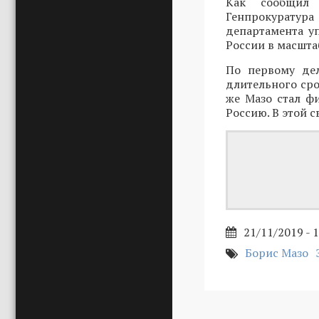
Как сообщил 
Генпрокуратур
департамента у
России в масшта
По первому дел
длительного сро
же Мазо стал ф
Россию. В этой с
21/11/2019 - 
Борис Мазо