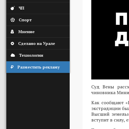
ЧП
Спорт
Мнение
Сделано на Урале
Технологии
Разместить рекламу
Суд Вены расс
чиновника Мини
Как сообщают «
экстрадиции был
Высший земельн
вступит в силу, 