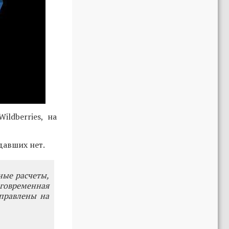
ldberries, на
давших нет.
ные расчеты,
говременная
правлены на