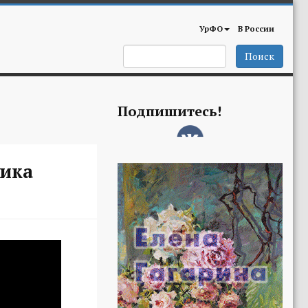
УрФО
В России
Поиск
Подпишитесь!
ника