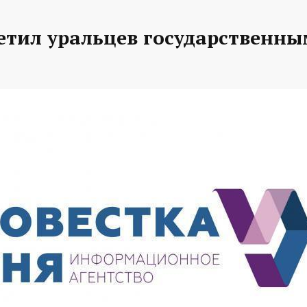
етил уральцев государственн