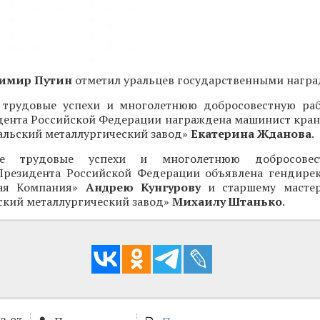
имир Путин
отметил уральцев государственными награ
 трудовые успехи и многолетнюю добросовестную ра
дента Российской Федерации награждена машинист кран
альский металлургический завод»
Екатерина Жданова
.
ые трудовые успехи и многолетнюю добросовес
Президента Российской Федерации объявлена гендир
кая Компания»
Андрею Кунгурову
и старшему мастер
ский металлургический завод»
Михаилу Штанько
.