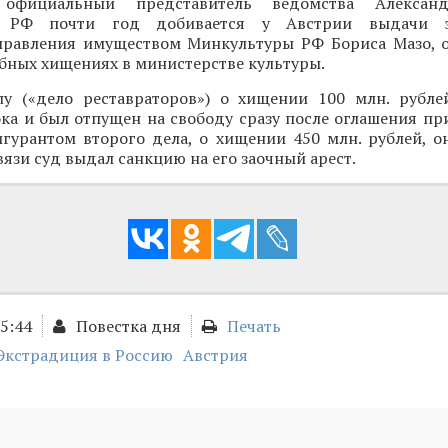
официальный представитель ведомства Александ
а РФ почти год добивается у Австрии выдачи э
правления имуществом Минкультуры РФ Бориса Мазо, 
бных хищениях в министерстве культуры.
у («дело реставраторов») о хищении 100 млн. рубле
ка и был отпущен на свободу сразу после оглашения пр
игурантом второго дела, о хищении 450 млн. рублей, о
вязи суд выдал санкцию на его заочный арест.
15:44
Повестка дня
Печать
Экстрадиция в Россию
Австрия