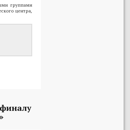
ыми группами
ского центра,
-финалу
»