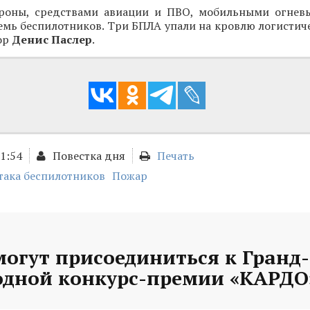
роны, средствами авиации и ПВО, мобильными огнев
мь беспилотников. Три БПЛА упали на кровлю логистиче
ор
Денис Паслер
.
11:54
Повестка дня
Печать
така беспилотников
Пожар
могут присоединиться к Гранд
дной конкурс-премии «КАРДО