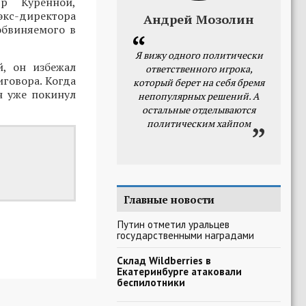
р Куренной,
кс-директора
Андрей Мозолин
обвиняемого в
Я вижу одного политически
й, он избежал
ответственного игрока,
иговора. Когда
который берет на себя бремя
н уже покинул
непопулярных решений. А
остальные отделываются
политическим хайпом
Главные новости
Путин отметил уральцев
государственными наградами
Склад Wildberries в
Екатеринбурге атаковали
беспилотники