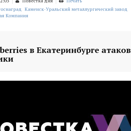
12:03
Повестка дня
Печать
госнаград
Каменск-Уральский металлургический завод
ая Компания
berries в Екатеринбурге атако
ики