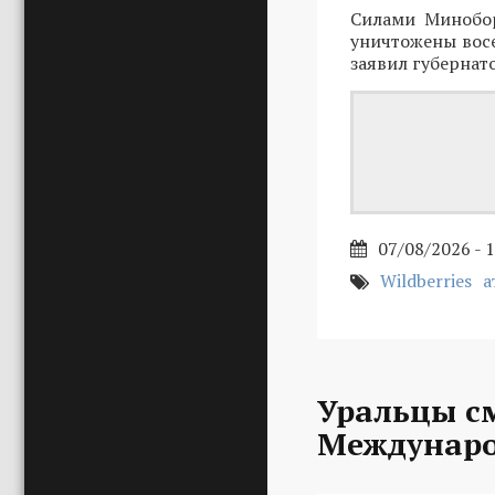
Силами Минобо
уничтожены восе
заявил губернат
07/08/2026 - 
Wildberries
а
Уральцы с
Междунаро