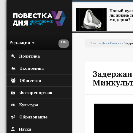
Перейти к основному содержанию
Новый куль
ли жизнь п
модерна?
Редакция
18+
Повестка Дня
»
Новости
» Задерж
Вы здесь
Политика
Экономика
Задержан
Минкульт
Общество
Фоторепортаж
Культура
Образование
Наука