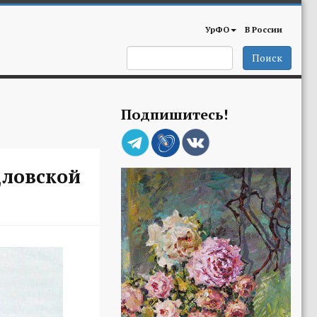
УрФО
В России
Поиск
Подпишитесь!
дловской