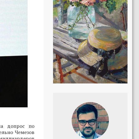
на допрос по
ельно Чемезов
 миллиардеров