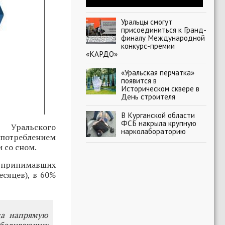
Уральцы смогут
присоединиться к Гранд-
финалу Международной
конкурс-премии
«КАРДО»
«Уральская перчатка»
появится в
Историческом сквере в
День строителя
В Курганской области
ФСБ накрыла крупную
 Уральского
нарколабораторию
потреблением
 со сном.
о принимавших
есяцев), в 60%
ца напрямую