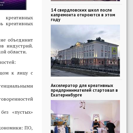
14 свердловских школ после
капремонта откроются в этом
 креативных
году
зь креативных
тие объединит
ов индустрий.
ой области.
ностей:
ицом к лицу с
Акселератор для креативных
тенциальными
предпринимателей стартовал в
Екатеринбурге
говоренностей
без «пустых»
кономики: ПО,