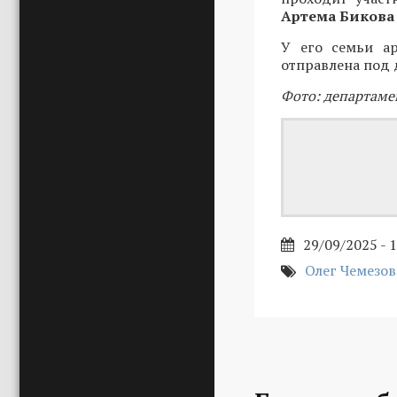
Артема Бикова
У его семьи а
отправлена под 
Фото: департаме
29/09/2025 - 
Олег Чемезов