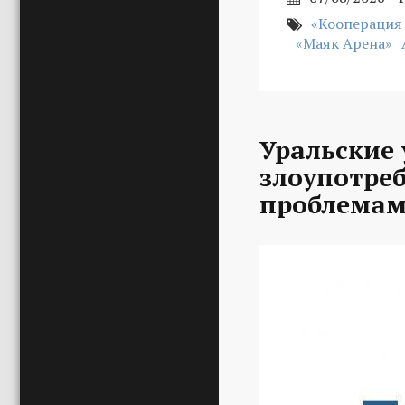
«Кооперация
«Маяк Арена»
Уральские 
злоупотре
проблемам