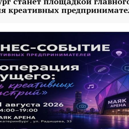
рг станет площадкой главного
ля креативных предпринимате