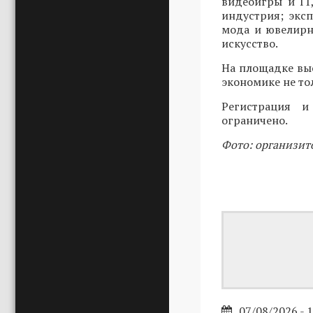
видеоигры и IT
индустрия; эксп
мода и ювелирн
искусство.
На площадке вы
экономике не то
Регистрация 
ограничено.
Фото: организит
07/08/2026 - 