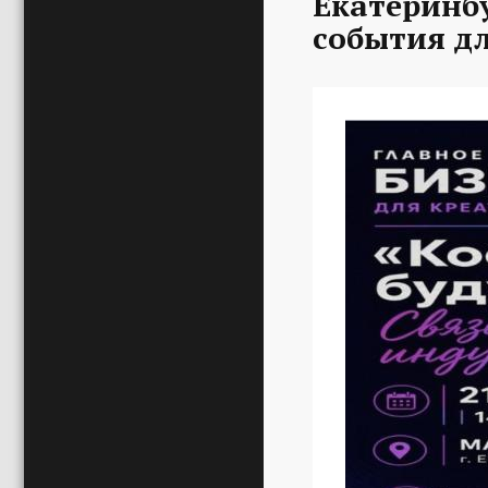
Екатеринбу
события д