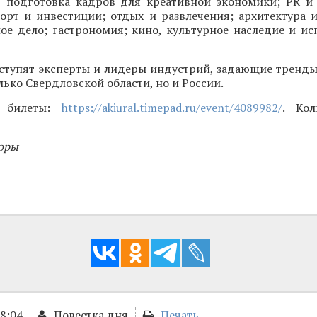
, подготовка кадров для креативной экономики; PR и 
орт и инвестиции; отдых и развлечения; архитектура и
ое дело; гастрономия; кино, культурное наследие и ис
ступят эксперты и лидеры индустрий, задающие тренды
лько Свердловской области, но и России.
и билеты:
https://akiural.timepad.ru/event/4089982/
. Кол
оры
18:04
Повестка дня
Печать