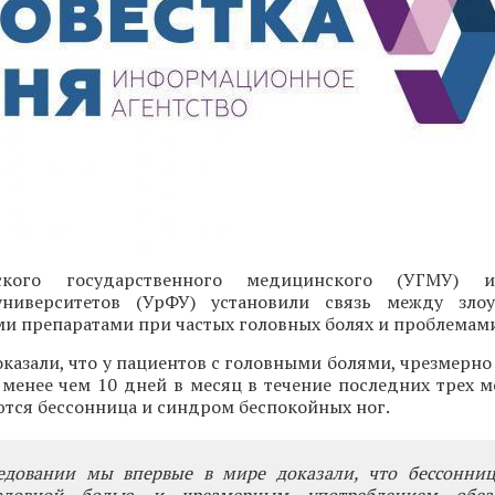
ского государственного медицинского (УГМУ) и
университетов (УрФУ) установили связь между злоу
 препаратами при частых головных болях и проблемами
казали, что у пациентов с головными болями, чрезмерн
 менее чем 10 дней в месяц в течение последних трех м
ются бессонница и синдром беспокойных ног.
едовании мы впервые в мире доказали, что бессонни