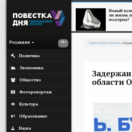
Перейти к основному содержанию
Новый куль
ли жизнь п
модерна?
Редакция
18+
Повестка Дня
»
Новости
» Задерж
Вы здесь
Политика
Экономика
Задержан
области О
Общество
Фоторепортаж
Культура
Образование
Наука