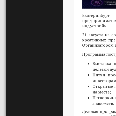
Екатеринбург
предпринимател
индустрий».
21 августа на 
креативных пре
Организатором в
Программа постр
Выставка 
целевой ау
Питчи про
инвесторам
Открытые п
на месте;
Нетворкин
знакомств.
Деловая програ