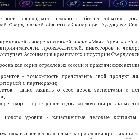
 станет площадкой главного бизнес-события для
ей Свердловской области «Кооперация будущего: Свя
современной киберспортивной арене «Маяк Арена» собы
дпринимателей, производителей, инвесторов и лидер
ыступает Ассоциация креативных индустрий Свердловск
оена как серия отраслевых сессий и практических актив
проектов - возможность представить свой продукт л
диторией и партнерами;
ектов - шанс заявить о себе перед экспертами и по
и;
ереговоры - пространство для заключения реальных до
г нового уровня - качественные деловые контакты 
мма охватывает все ключевые направления креативной э