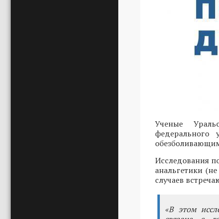
Ученые Ураль
федерального 
обезболивающими
Исследования по
анальгетики (не
случаев встреча
«В этом иссл