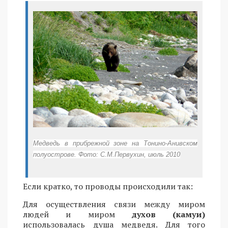
Медведь в п
рибрежной зоне на Тонино-Анивском
полуострове. Фото: С.М.П
ервухин, июль 2010
Если кратко, то проводы происходили так:
Для осуществления связи между миром
людей и миром
духов (камуи)
использовалась душа медведя. Для того