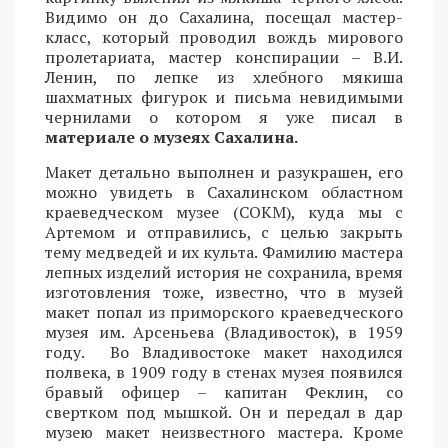
Видимо он до Сахалина, посещал мастер-
класс, который проводил вождь мирового
пролетариата, мастер конспирации – В.И.
Ленин, по лепке из хлебного мякиша
шахматных фигурок и письма невидимыми
чернилами о котором я уже писал в
материале о музеях Сахалина.
Макет детально выполнен и разукрашен, его
можно увидеть в Сахалинском областном
краеведческом музее (СОКМ), куда мы с
Артемом и отправились, с целью закрыть
тему медведей и их культа. Фамилию мастера
лепных изделий история не сохранила, время
изготовления тоже, известно, что в музей
макет попал из приморского краеведческого
музея им. Арсеньева (Владивосток), в 1959
году. Во Владивостоке макет находился
полвека, в 1909 году в стенах музея появился
бравый офицер – капитан Феклин, со
свертком под мышкой. Он и передал в дар
музею макет неизвестного мастера. Кроме