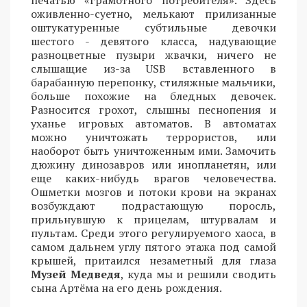
оживленно-суетно, мелькают прилизанные
оштукатуренные субтильные девочки
шестого - девятого класса, надувающие
разноцветные пузыри жвачки, ничего не
слышащие из-за USB вставленного в
барабанную перепонку, стиляжные мальчики,
больше похожие на бледных девочек.
Разносится грохот, слышны песнопения и
уханье игровых автоматов. В автоматах
можно уничтожать террористов, или
наоборот быть уничтоженным ими. Замочить
дюжину динозавров или инопланетян, или
еще каких-нибудь врагов человечества.
Ошметки мозгов и потоки крови на экранах
возбуждают подрастающую поросль,
прильнувшую к прицелам, штурвалам и
пультам. Среди этого регулируемого хаоса, в
самом дальнем углу пятого этажа под самой
крышей, притаился незаметный для глаза
Музей Медведя
, куда мы и решили сводить
сына Артёма на его день рождения.