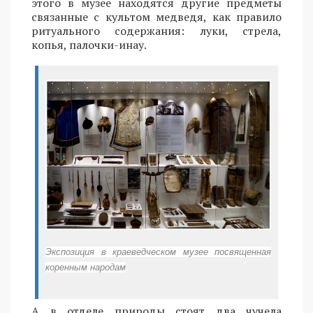
этого в музее находятся другие предметы
связанные с культом медведя, как правило
ритуального содержания: луки, стрела,
копья, палочки-инау.
Экспозиция в краеведческом музее посвященная
коренным народам
А в отделе природы стоят два чучела