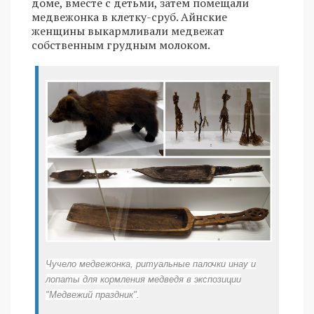
доме, вместе с детьми, затем помещали
медвежонка в клетку-сруб. Айнские
женщины выкармливали медвежат
собственным грудным молоком.
Чучело медвежонка, ритуальные палочки инау и
лопаты для кормления медведя в экспозиции
"Медвежий праздник".