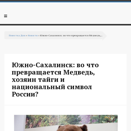
Перейти к основному содержанию
Мобильное
меню
Повестка Дня
»
Новости
» Южно-Сахалинск: во что превращается Медведь,...
Вы здесь
Южно-Сахалинск: во что
превращается Медведь,
хозяин тайги и
национальный символ
России?