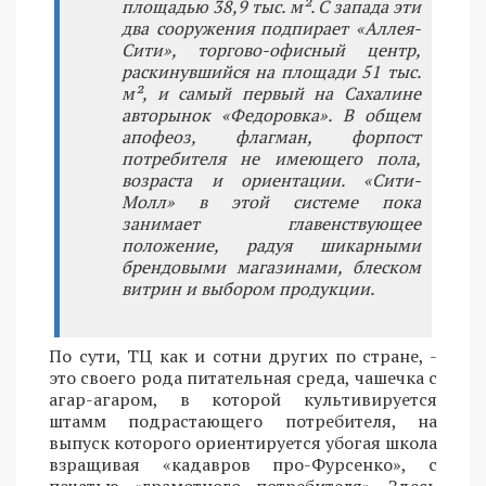
площадью 38,9 тыс. м². С запада эти
два сооружения подпирает «Аллея-
Сити», торгово-офисный центр,
раскинувшийся на площади 51 тыс.
м², и самый первый на Сахалине
авторынок «Федоровка». В общем
апофеоз, флагман, форпост
потребителя не имеющего пола,
возраста и ориентации. «Сити-
Молл» в этой системе пока
занимает главенствующее
положение, радуя шикарными
брендовыми магазинами, блеском
витрин и выбором продукции.
По сути, ТЦ как и сотни других по стране, -
это своего рода питательная среда, чашечка с
агар-агаром, в которой культивируется
штамм подрастающего потребителя, на
выпуск которого ориентируется убогая школа
взращивая «кадавров про-Фурсенко», с
печатью «грамотного потребителя». Здесь