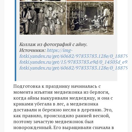
Коллаж из фотографий с айну.
Источники:
https://img-
fotki.yandex.ru/get/60682/97833783.128e/0_18879c
fotki.yandex.ru/get/15/97833783.e9d/0_14505d_e95
fotki.yandex.ru/get/60682/97833783.128e/0_18879c
Подготовка к празднику начиналась с
момента изъятия медвежонка из берлоги,
когда айны выкуривали медведицу, и она с
криками убегала в лес, а медвежонка
доставали и бережно несли в деревню. Это,
как правило, происходило ранней весной,
поэтому зачастую медвежонок был
новорожденный. Его выращивали сначала в