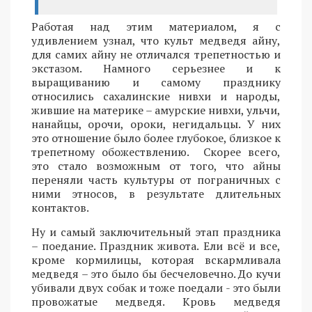
Работая над этим материалом, я с
удивлением узнал, что культ медведя айну,
для самих айну не отличался трепетностью и
экстазом. Намного серьезнее и к
выращиванию и самому празднику
относились сахалинские нивхи и народы,
жившие на материке – амурские нивхи, ульчи,
нанайцы, орочи, ороки, негидальцы. У них
это отношение было более глубокое, близкое к
трепетному обожествлению. Скорее всего,
это стало возможным от того, что айны
переняли часть культуры от пограничных с
ними этносов, в результате длительных
контактов.
Ну и самый заключительный этап праздника
– поедание. Праздник живота. Ели всё и все,
кроме кормилицы, которая вскармливала
медведя – это было бы бесчеловечно. До кучи
убивали двух собак и тоже поедали - это были
провожатые медведя. Кровь медведя