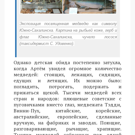
Экспозиция посвященная медведю как символу
Южно-Сахалинска. Картина на рыбьей коже, герб и
флаг Южно-Сахалинска, чучело лосося
(таксидермист С. Удовенко).
Однако детская обида постепенно затухла,
когда Артём увидел огромное количество
медведей: стоящих, лежащих, сидящих,
едущих и летящих. Их можно было:
погладить, потрогать, подержать и
прижаться щекой. Тысячи медведей всех
стран и народов: плюшевые советские с
пуговичками вместо глаз, медвежата Тэдди,
Винни-Пух, китайские, корейские,
австралийские, европейские, сделанные
вручную, на фабриках и заводах. Поющие,
разговаривающие, рычащие, храпящие.
Тысячи медведей собранных под одной