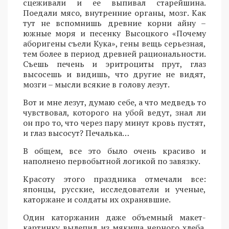
сцеживали и ее выпивал старейшина.
Поедали мясо, внутренние органы, мозг. Как
тут не вспомнишь древние корни айну –
южные моря и песенку Высоцкого «Почему
аборигены съели Кука», гены вещь серьезная,
тем более в период древней рациональности.
Съешь печень и эритроциты прут, глаз
высосешь и видишь, что другие не видят,
мозги – мысли всякие в голову лезут.
Вот и мне лезут, думаю себе, а что медведь то
чувствовал, которого на убой ведут, знал ли
он про то, что через пару минут кровь пустят,
и глаз высосут? Печалька…
В общем, все это было очень красиво и
наполнено первобытной логикой по завязку.
Красоту этого праздника отмечали все:
японцы, русские, исследователи и ученые,
каторжане и солдаты их охранявшие.
Один каторжанин даже объемный макет-
картинку вылепил из мякиша черного хлеба.