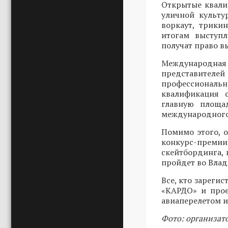
Открытые квали
уличной культу
воркаут, трики
итогам выступ
получат право в
Международн
представителей
профессиональ
квалификация 
главную площад
международного
Помимо этого, 
конкурс-преми
скейтбординга, 
пройдет во Влади
Все, кто зарегис
«КАРДО» и прое
авиаперелетом и
Фото: организат