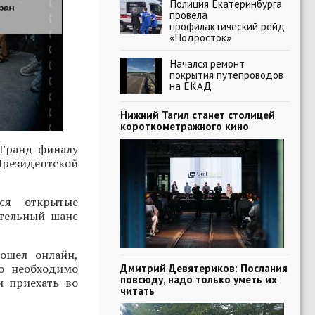
Полиция Екатеринбурга
провела
профилактический рейд
«Подросток»
Начался ремонт
покрытия путепроводов
на ЕКАД
Нижний Тагил станет столицей
короткометражного кино
Гранд-финалу
Президентской
ся открытые
ительный шанс
ошел онлайн,
о необходимо
Дмитрий Девятериков: Послания
повсюду, надо только уметь их
и приехать во
читать