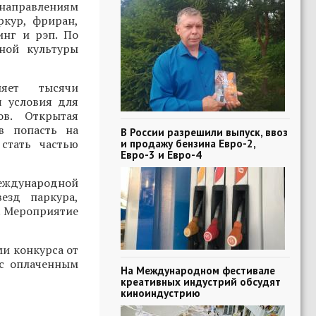
 направлениям
ркур, фриран,
инг и рэп. По
ной культуры
няет тысячи
я условия для
ов. Открытая
в попасть на
В России разрешили выпуск, ввоз
стать частью
и продажу бензина Евро-2,
Евро-3 и Евро-4
Международной
езд паркура,
. Мероприятие
ми конкурса от
 с оплаченным
На Международном фестивале
креативных индустрий обсудят
киноиндустрию