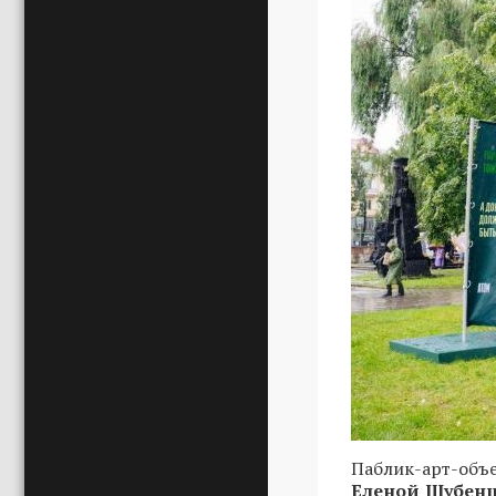
Паблик-арт-объ
Еленой Шубен