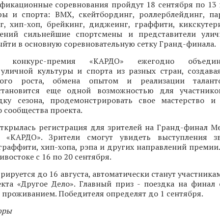
фикационные соревнования пройдут 18 сентября по 13
ры и спорта: BMX, скейтбординг, роллерблейдинг, па
нг, хип-хоп, брейкинг, диджеинг, граффити, кикскутер
лений сильнейшие спортсмены и представители улич
ыйти в основную соревновательную сетку Гранд-финала.
ая конкурс-премия «КАРДО» ежегодно объеди
 уличной культуры и спорта из разных стран, создава
ного роста, обмена опытом и реализации талант
становится еще одной возможностью для участнико
ку сезона, продемонстрировать свое мастерство и 
 сообщества проекта.
открылась регистрация для зрителей на Гранд-финал 
и «КАРДО». Зрители смогут увидеть выступления зв
граффити, хип-хопа, рэпа и других направлений премии
востоке с 16 по 20 сентября.
трируется до 16 августа, автоматически станут участника
кта «Другое Дело». Главный приз - поездка на финал
 проживанием. Победителя определят до 1 сентября.
оры