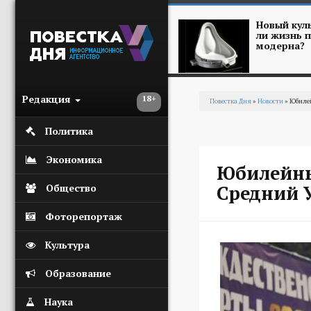
Перейти к основному содержанию
Новый куль
ли жизнь п
модерна?
Редакция
18+
Повестка Дня
»
Новости
» Юбилей
Вы здесь
Политика
Экономика
Юбилейны
Средний 
Общество
Фоторепортаж
Культура
Образование
Наука