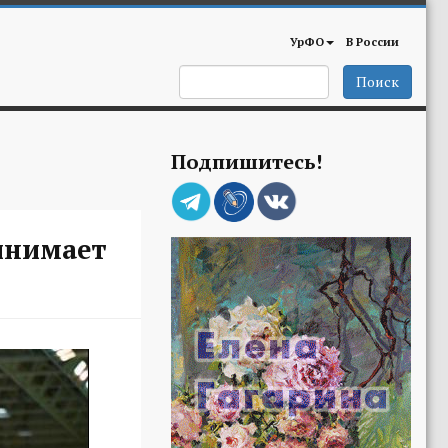
УрФО
В России
Поиск
Подпишитесь!
инимает