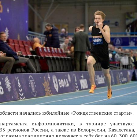
области начались юбилейные «Рождественские старты».
артамента информполитики, в турнире участвуют
35 регионов России, а также из Белоруссии, Казахстана,
грамма традиционно включает в себя бег на 60, 300, 600,