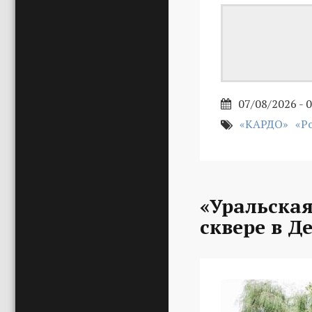
07/08/2026 - 
«КАРДО»
«Р
«Уральская
сквере в Д