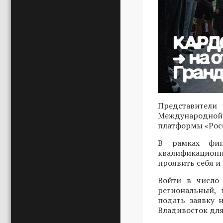
Представители
Международной 
платформы «Росс
В рамках фин
квалификационн
проявить себя и
Войти в число 
региональный, 
подать заявку
Владивосток для