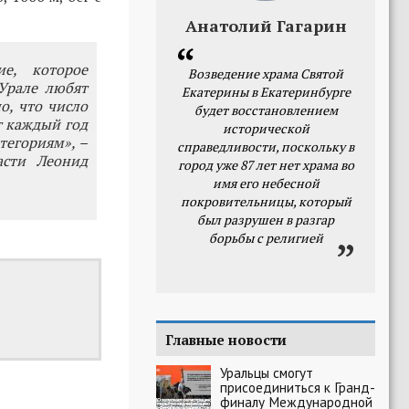
Анатолий Гагарин
ие, которое
Возведение храма Святой
Урале любят
Екатерины в Екатеринбурге
о, что число
будет восстановлением
т каждый год
исторической
тегориям», –
справедливости, поскольку в
асти Леонид
город уже 87 лет нет храма во
имя его небесной
покровительницы, который
был разрушен в разгар
борьбы с религией
Главные новости
Уральцы смогут
присоединиться к Гранд-
финалу Международной