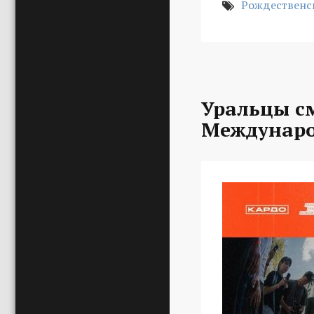
Рождественс
Уральцы с
Междунаро