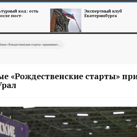
турный код: есть
Экспертный клуб
осле пост-
Екатеринбурга
ные «Рождественские старты» принимает...
е «Рождественские старты» пр
Урал