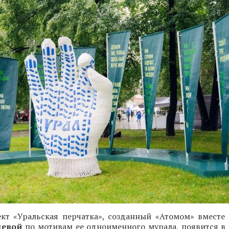
ект «Уральская перчатка», созданный «Атомом» вместе
цевой
по мотивам ее одноименного мурала, появится в