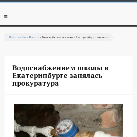
Перейти к основному содержанию
Мобильное
меню
Повестка Дня
»
Новости
» Водоснабжением школы в Екатеринбурге занялась...
Вы здесь
Водоснабжением школы в
Екатеринбурге занялась
прокуратура