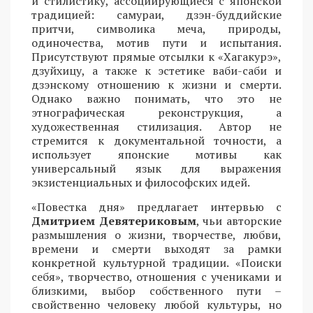
и стилистику, ассоциирующиеся с японской
традицией: самураи, дзэн-буддийские
притчи, символика меча, природы,
одиночества, мотив пути и испытания.
Присутствуют прямые отсылки к «Хагакурэ»,
дзуйхицу, а также к эстетике ваби-саби и
дзэнскому отношению к жизни и смерти.
Однако важно понимать, что это не
этнографическая реконструкция, а
художественная стилизация. Автор не
стремится к документальной точности, а
использует японские мотивы как
универсальный язык для выражения
экзистенциальных и философских идей.
«Повестка дня» предлагает интервью с
Дмитрием Девятериковым
, чьи авторские
размышления о жизни, творчестве, любви,
времени и смерти выходят за рамки
конкретной культурной традиции. «Поиски
себя», творчество, отношения с учениками и
близкими, выбор собственного пути –
свойственно человеку любой культуры, но