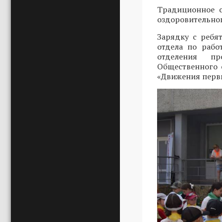
Традиционное с
оздоровительног
Зарядку с ребя
отдела по рабо
отделения пр
Общественного
«Движения пер