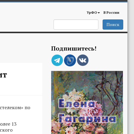
УрФО
В России
Поиск
Подпишитесь!
ит
стелеком» по
олее 13
ского