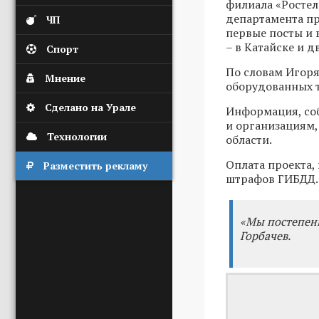
филиала «Ростел
департамента пр
ЧП
первые посты и 
– в Катайске и д
Спорт
По словам Игоря
Мнение
оборудованных т
Сделано на Урале
Информация, соб
и организациям,
Технологии
области.
Оплата проекта,
Разместить рекламу
штрафов ГИБДД.
«Мы постепенн
Горбачев.