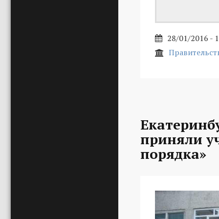
28/01/2016 - 
Правительст
Екатеринб
приняли уч
порядка»