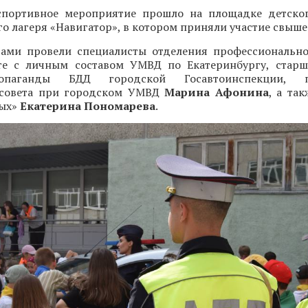
портивное мероприятие прошло на площадке детског
о лагеря «Навигатор», в котором приняли участие свыше 
тами провели специалисты отделения профессиональн
те с личным составом УМВД по Екатеринбургу, стар
опаганды БДД городской Госавтоинспекции, пр
 совета при городском УМВД
Марина Афонина
, а та
вых»
Екатерина Пономарева
.