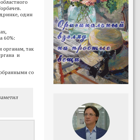
 областного
орбачев.
адринке, один
ах,
а 60%:
 органам, так
ургана и
собранными со
заметил