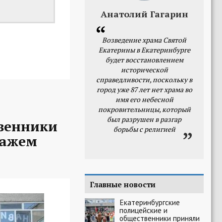
Анатолий Гагарин
Возведение храма Святой
Екатерины в Екатеринбурге
будет восстановлением
исторической
справедливости, поскольку в
город уже 87 лет нет храма во
имя его небесной
покровительницы, который
был разрушен в разгар
твенники
борьбы с религией
ражем
Главные новости
Екатеринбургские
полицейские и
общественники приняли