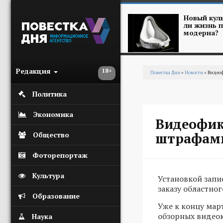
Перейти к основному содержанию
Новый куль
ли жизнь п
модерна?
Редакция
18+
Повестка Дня
»
Новости
» Видеоф
Вы здесь
Политика
Экономика
Видеофик
штрафам
Общество
Фоторепортаж
Культура
Установкой запи
заказу областног
Образование
Уже к концу мар
обзорных видеок
Наука