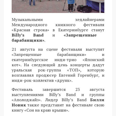
Музыкальными хедлайнерами
Международного книжного фестиваля
«Красная строка» в Екатеринбурге станут
Billy’s Band
и
«Запрещенные
барабанщики»
.
21 августа на сцене фестиваля выступят
«Запрещенные барабанщики» и
екатеринбургское инди-трио «Японский
кот». На следующий день концерты дадут
уральская рок-группа «ТОП», которую
возглавлял продюсер Евгений Горенбург, и
инди-рок-коллектив «друнк».
Фестиваль завершится 23 августа
выступлениями Billy’s Band и группы
«Аполоджайз». Лидер Billy’s Band
Билли
Новик
также представит на фестивале свою
книгу «Сон на краю крыши».