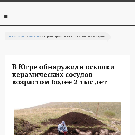
Перейти к основному содержанию
Мобильное
меню
Повестка Дня
»
Новости
» В Югре обнаружили осколки керамических сосудов...
Вы здесь
В Югре обнаружили осколки
керамических сосудов
возрастом более 2 тыс лет