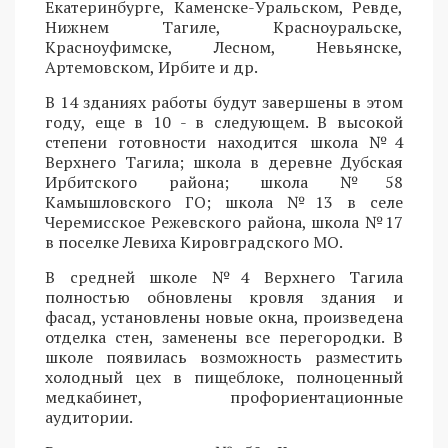
Екатеринбурге, Каменске-Уральском, Ревде,
Нижнем Тагиле, Красноуральске,
Красноуфимске, Лесном, Невьянске,
Артемовском, Ирбите и др.
В 14 зданиях работы будут завершены в этом
году, еще в 10 - в следующем. В высокой
степени готовности находится школа №4
Верхнего Тагила; школа в деревне Дубская
Ирбитского района; школа №58
Камышловского ГО; школа №13 в селе
Черемисское Режевского района, школа №17
в поселке Левиха Кировградского МО.
В средней школе №4 Верхнего Тагила
полностью обновлены кровля здания и
фасад, установлены новые окна, произведена
отделка стен, заменены все перегородки. В
школе появилась возможность разместить
холодный цех в пищеблоке, полноценный
медкабинет, профориентационные
аудитории.