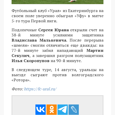
Футбольный клуб «Урал» из Екатеринбурга на
своем поле уверенно обыграл «Уфу» в матче
5-го тура Первой лиги.
Подопечные
Сергея Юрана
открыли счет на
38-й минуте усилиями защитника
Владислава Малькевича
. После перерыва
«шмели» смогли отличиться еще дважды: на
77-й минуте забил нападающий
Мартин
Секулич
, а завершил разгром полузащитник
Илья Скоропупов
на 90-й минуте.
В следующем туре, 14 августа, уральцы на
выезде сыграют против волгоградского
«Ротора».
Фото:
https://fc-ural.ru/