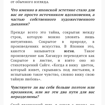
от обычного взгляда.
Что именно в японской эстетике стало для
вас не просто источником вдохновения, а
частью собственного художественного
дыхания?
Прежде всего это тайна, сокрытая между
строк, которую можно уловить лишь
интуитивно. Сокрытое в природе, в
произведениях искусства. В Японии это,
кажется называется
югэн.
Такое
произведение как Хагакурэ переводится как
Сокрытое в листве, и взято оно из
стихотворений Сайге. «Когда я вижу цветок,
который живет, скрываясь под листьями, я
испытываю такое чувство, словно вижу свою
тайную любовь».
Чувствуете ли вы себя больше поэтом или
прозаиком, или же эти два пути для вас
неразделимы?
Свой творческий путь я начал с прозы, но