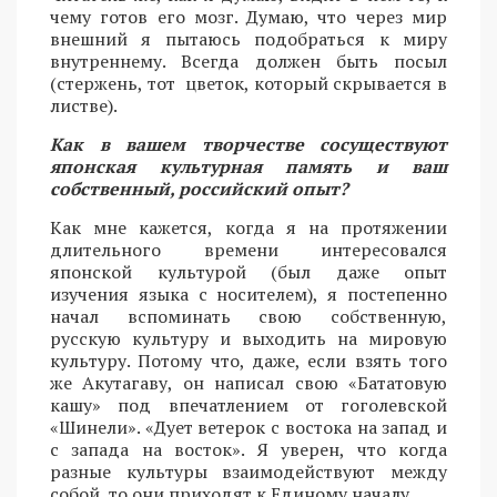
чему готов его мозг. Думаю, что через мир
внешний я пытаюсь подобраться к миру
внутреннему. Всегда должен быть посыл
(стержень, тот цветок, который скрывается в
листве).
Как в вашем творчестве сосуществуют
японская культурная память и ваш
собственный, российский опыт?
Как мне кажется, когда я на протяжении
длительного времени интересовался
японской культурой (был даже опыт
изучения языка с носителем), я постепенно
начал вспоминать свою собственную,
русскую культуру и выходить на мировую
культуру. Потому что, даже, если взять того
же Акутагаву, он написал свою «Бататовую
кашу» под впечатлением от гоголевской
«Шинели». «Дует ветерок с востока на запад и
с запада на восток». Я уверен, что когда
разные культуры взаимодействуют между
собой, то они приходят к Единому началу.