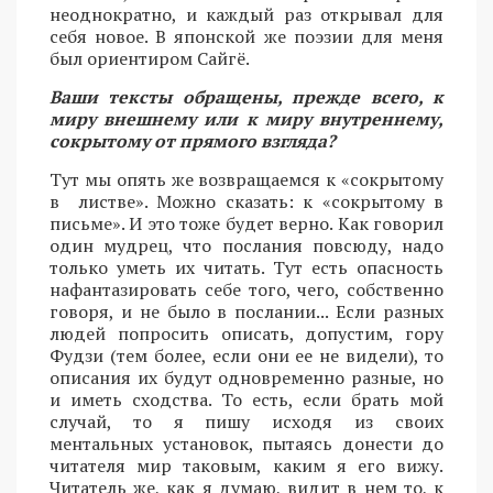
неоднократно, и каждый раз открывал для
себя новое. В японской же поэзии для меня
был ориентиром Сайгё.
Ваши тексты обращены, прежде всего, к
миру внешнему или к миру внутреннему,
сокрытому от прямого взгляда?
Тут мы опять же возвращаемся к «сокрытому
в листве». Можно сказать: к «сокрытому в
письме». И это тоже будет верно. Как говорил
один мудрец, что послания повсюду, надо
только уметь их читать. Тут есть опасность
нафантазировать себе того, чего, собственно
говоря, и не было в послании... Если разных
людей попросить описать, допустим, гору
Фудзи (тем более, если они ее не видели), то
описания их будут одновременно разные, но
и иметь сходства. То есть, если брать мой
случай, то я пишу исходя из своих
ментальных установок, пытаясь донести до
читателя мир таковым, каким я его вижу.
Читатель же, как я думаю, видит в нем то, к