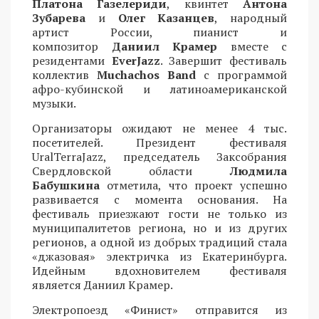
Платона Газелериди
, квинтет
Антона
Зубарева
и
Олег Казанцев
, народный
артист России, пианист и
композитор
Даниил Крамер
вместе с
резидентами
EverJazz
. Завершит фестиваль
коллектив
Muchachos Band
с программой
афро-кубинской и латиноамериканской
музыки.
Организаторы ожидают не менее 4 тыс.
посетителей. Президент фестиваля
UralTerraJazz, председатель Заксобрания
Свердловской области
Людмила
Бабушкина
отметила, что проект успешно
развивается с момента основания. На
фестиваль приезжают гости не только из
муниципалитетов региона, но и из других
регионов, а одной из добрых традиций стала
«джазовая» электричка из Екатеринбурга.
Идейным вдохновителем фестиваля
является Даниил Крамер.
Электропоезд «Финист» отправится из