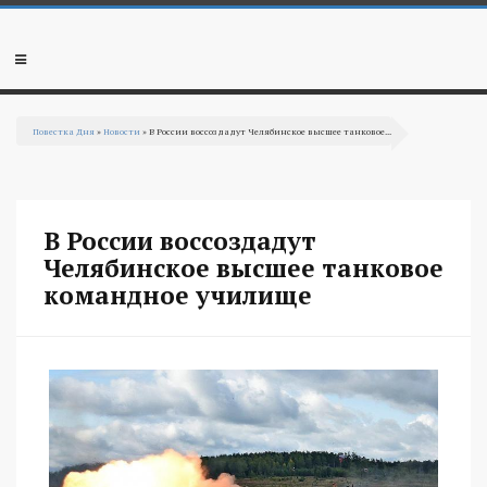
Перейти к основному содержанию
Мобильное
меню
Повестка Дня
»
Новости
» В России воссоздадут Челябинское высшее танковое...
Вы здесь
В России воссоздадут
Челябинское высшее танковое
командное училище