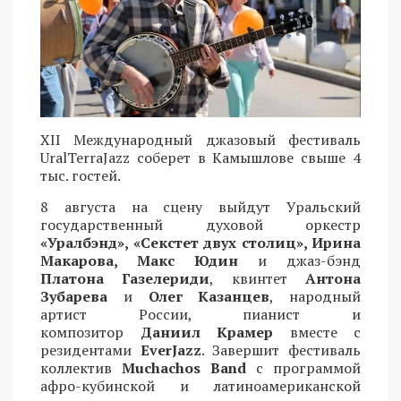
XII Международный джазовый фестиваль
UralTerraJazz соберет в Камышлове свыше 4
тыс. гостей.
8 августа на сцену выйдут Уральский
государственный духовой оркестр
«Уралбэнд», «Секстет двух столиц», Ирина
Макарова, Макс Юдин
и джаз-бэнд
Платона Газелериди
, квинтет
Антона
Зубарева
и
Олег Казанцев
, народный
артист России, пианист и
композитор
Даниил Крамер
вместе с
резидентами
EverJazz
. Завершит фестиваль
коллектив
Muchachos Band
с программой
афро-кубинской и латиноамериканской