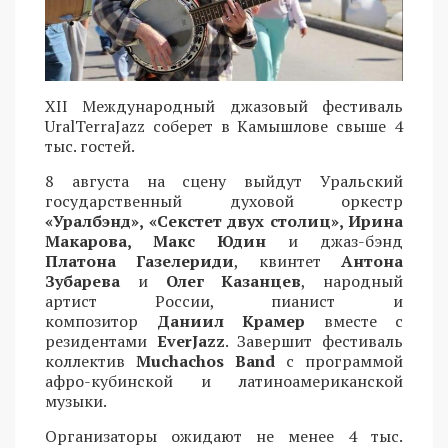
XII Международный джазовый фестиваль
UralTerraJazz соберет в Камышлове свыше 4
тыс. гостей.
8 августа на сцену выйдут Уральский
государственный духовой оркестр
«Уралбэнд», «Секстет двух столиц», Ирина
Макарова, Макс Юдин
и джаз-бэнд
Платона Газелериди
, квинтет
Антона
Зубарева
и
Олег Казанцев
, народный
артист России, пианист и
композитор
Даниил Крамер
вместе с
резидентами
EverJazz
. Завершит фестиваль
коллектив
Muchachos Band
с программой
афро-кубинской и латиноамериканской
музыки.
Организаторы ожидают не менее 4 тыс.