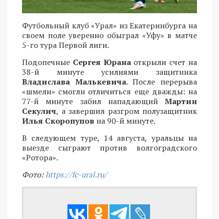
Футбольный клуб «Урал» из Екатеринбурга на
своем поле уверенно обыграл «Уфу» в матче
5-го тура Первой лиги.
Подопечные
Сергея Юрана
открыли счет на
38-й минуте усилиями защитника
Владислава Малькевича
. После перерыва
«шмели» смогли отличиться еще дважды: на
77-й минуте забил нападающий
Мартин
Секулич
, а завершил разгром полузащитник
Илья Скоропупов
на 90-й минуте.
В следующем туре, 14 августа, уральцы на
выезде сыграют против волгоградского
«Ротора».
Фото:
https://fc-ural.ru/