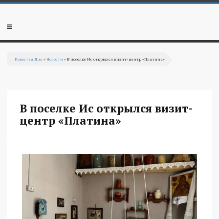
Перейти к основному содержанию
Мобильное
меню
Повестка Дня
»
Новости
» В поселке Ис открылся визит-центр «Платина»
Вы здесь
В поселке Ис открылся визит-
центр «Платина»