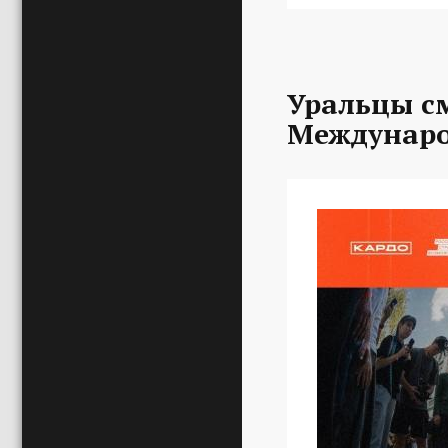
Уральцы с
Междунаро