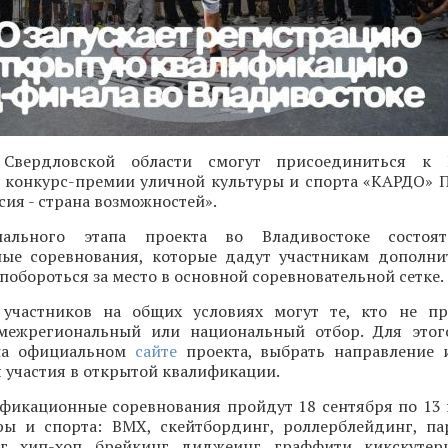
 Свердловской области смогут присоединиться к 
конкурс-премии уличной культуры и спорта «КАРДО» 
ия - страна возможностей».
ального этапа проекта во Владивостоке состоят
ые соревнования, которые дадут участникам дополн
 побороться за место в основной соревновательной сетке.
участников на общих условиях могут те, кто не пр
межрегиональный или национальный отбор. Для этог
 на официальном
сайте
проекта, выбрать направление 
 участия в открытой квалификации.
фикационные соревнования пройдут 18 сентября по 13
ры и спорта: BMX, скейтбординг, роллерблейдинг, па
нг, хип-хоп, брейкинг, диджеинг, граффити, кикскутер