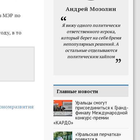
Андрей Мозолин
з МЭР по
Я вижу одного политически
ответственного игрока,
оду, в то
который берет на себя бремя
непопулярных решений. А
остальные отделываются
политическим хайпом
Главные новости
Уральцы смогут
кономразвития
присоединиться к Гранд-
финалу Международной
конкурс-премии
«КАРДО»
«Уральская перчатка»
появится в