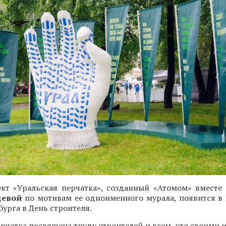
ект «Уральская перчатка», созданный «Атомом» вместе
цевой
по мотивам ее одноименного мурала, появится в
бурга в День строителя.
рчатка посвящена труду строителей и всем, кто своими 