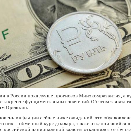
и в России пока лучше прогнозов Минэкомразвития, а к
ты крепче фундаментальных значений. Об этом заявил г
им Орешкин.
уровень инфляции сейчас ниже ожиданий, что обусловлен
из них — обменный курс доллара, также отклонившийся в
рс российской национальной валюты отклонился от фунд