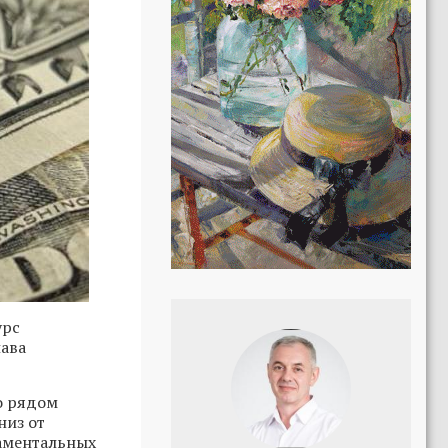
урс
лава
о рядом
низ от
аментальных