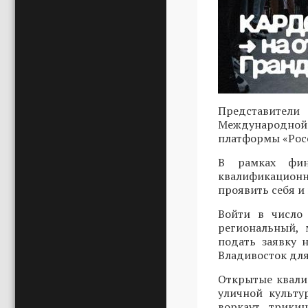
Представители
Международной 
платформы «Росс
В рамках фин
квалификационн
проявить себя и
Войти в число 
региональный, 
подать заявку
Владивосток для
Открытые квали
уличной культу
воркаут, трики