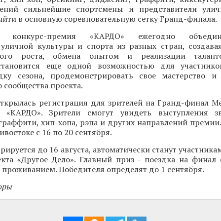
лений сильнейшие спортсмены и представители улич
ыйти в основную соревновательную сетку Гранд-финала.
ая конкурс-премия «КАРДО» ежегодно объеди
 уличной культуры и спорта из разных стран, создава
ного роста, обмена опытом и реализации талант
становится еще одной возможностью для участнико
ку сезона, продемонстрировать свое мастерство и 
 сообщества проекта.
открылась регистрация для зрителей на Гранд-финал 
и «КАРДО». Зрители смогут увидеть выступления зв
граффити, хип-хопа, рэпа и других направлений премии
востоке с 16 по 20 сентября.
трируется до 16 августа, автоматически станут участника
кта «Другое Дело». Главный приз - поездка на финал
 проживанием. Победителя определят до 1 сентября.
оры