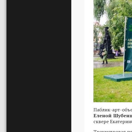
Паблик-арт-объ
Еленой Шубен
сквере Екатерин
Трехметровая пе