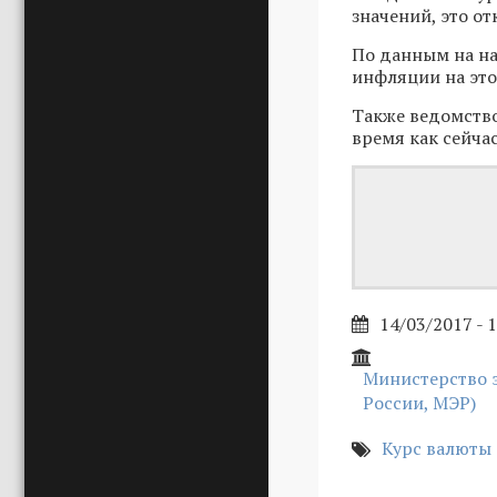
значений, это о
По данным на на
инфляции на этот
Также ведомство 
время как сейча
14/03/2017 - 
Министерство 
России, МЭР)
Курс валюты