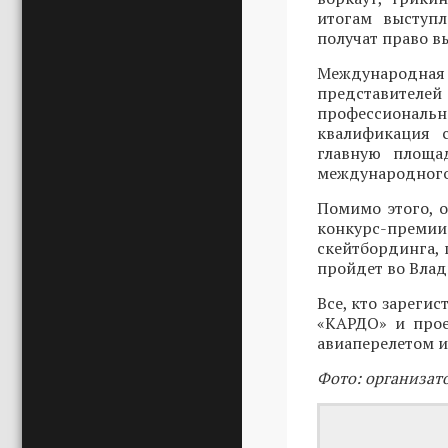
итогам выступ
получат право в
Международн
представителей
профессиональ
квалификация 
главную площад
международного
Помимо этого, 
конкурс-преми
скейтбординга, 
пройдет во Влади
Все, кто зарегис
«КАРДО» и прое
авиаперелетом и
Фото: организат