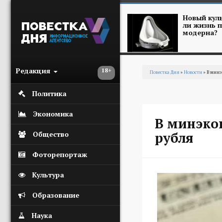
Перейти к основному содержанию
Новый куль
ли жизнь п
модерна?
Редакция
18+
Повестка Дня
»
Новости
» В минэ
Вы здесь
Политика
Экономика
В минэко
рубля
Общество
Фоторепортаж
Культура
Образование
Наука