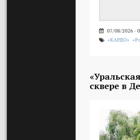
07/08/2026 - 
«КАРДО»
«Р
«Уральская
сквере в Д