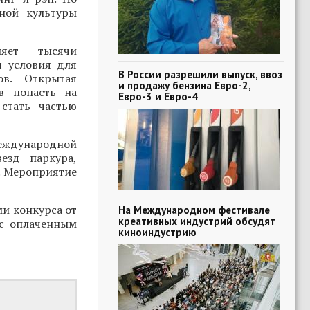
ной культуры
няет тысячи
я условия для
В России разрешили выпуск, ввоз
ов. Открытая
и продажу бензина Евро-2,
в попасть на
Евро-3 и Евро-4
стать частью
Международной
езд паркура,
. Мероприятие
ми конкурса от
На Международном фестивале
креативных индустрий обсудят
 с оплаченным
киноиндустрию