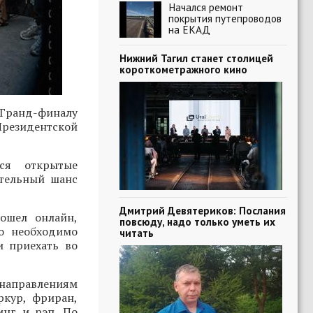
Начался ремонт
покрытия путепроводов
на ЕКАД
Нижний Тагил станет столицей
короткометражного кино
Гранд-финалу
Президентской
ся открытые
ительный шанс
Дмитрий Девятериков: Послания
ошел онлайн,
повсюду, надо только уметь их
о необходимо
читать
и приехать во
 направлениям
ркур, фриран,
инг и рэп. По