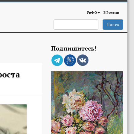
УрФО
В России
Поиск
Подпишитесь!
роста