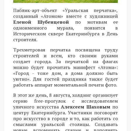
Паблик-арт-объект «Уральская перчатка»,
созданный «Атомом» вместе с художницей
Еленой Шубенцевой
по мотивам ее
одноименного мурала, появится в
Историческом сквере Екатеринбурга в День
строителя.
Трехметровая перчатка посвящена труду
строителей и всем, кто своими руками
создает города. За перчаткой на флагах
можно будет прочитать манифест «Атома»:
«Город - тоже дом, а дома должно быть
уютно». Для гостей праздника также будет
работать аппарат моментальной печати фото.
В этот же день, 8 августа, холдинг организует
серию free-прогулок с исследователем
уличного искусства
Алексеем Шаховым
по
центру Екатеринбурга. Участники поговорят
про искусство в городе и то, как работать со
смыслами уральской столицы. Создавать
новые, вспоминать старые и дополнять