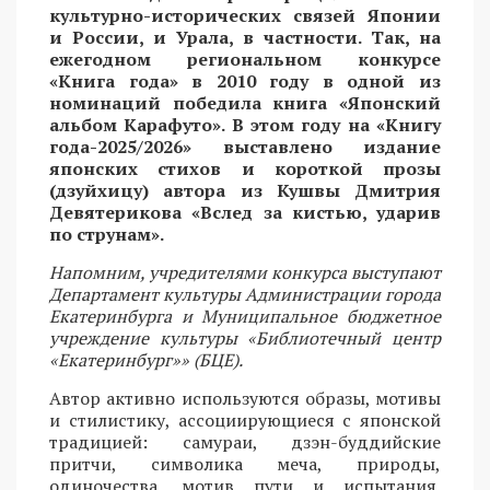
культурно-исторических связей Японии
и России, и Урала, в частности. Так, на
ежегодном региональном конкурсе
«Книга года» в 2010 году в одной из
номинаций победила книга «Японский
альбом Карафуто». В этом году на «Книгу
года-2025/2026» выставлено издание
японских стихов и короткой прозы
(дзуйхицу) автора из Кушвы Дмитрия
Девятерикова «Вслед за кистью, ударив
по струнам».
Напомним, учредителями конкурса выступают
Департамент культуры Администрации города
Екатеринбурга и Муниципальное бюджетное
учреждение культуры «Библиотечный центр
«Екатеринбург»» (БЦЕ).
Автор активно используются образы, мотивы
и стилистику, ассоциирующиеся с японской
традицией: самураи, дзэн-буддийские
притчи, символика меча, природы,
одиночества, мотив пути и испытания.