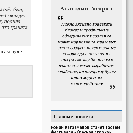
Анатолий Гагарин
асчёт был,
кана выпадет
ж, поднял
Нужно активно вовлекать
 что граната
бизнес и профильные
объединения в создание
новых нормативно-правовых
актов, создать максимальные
огам будет
условия для повышения
доверия между бизнесом и
властью, а также выработать
«шаблон», по которому будет
происходить их
взаимодействие
Главные новости
Роман Каграманов станет гостем
фестиваля «Красная строка»