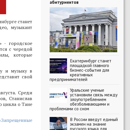
абитуриентов
нбурге станет
део, музыкант
» - городское
тся с чередой
илы, которые
Екатеринбург станет
площадкой главного
бизнес-события для
ру и музыку в
креативных
едставит свой
предпринимателей
Уральские ученые
вгуста. Среди
установили связь между
ов, Станислав
злоупотреблением
о цикла о Тане
обезболивающими и
проблемами со сном
В России введут единый
 «Запрещенные
экзамен на знание
русского языка для