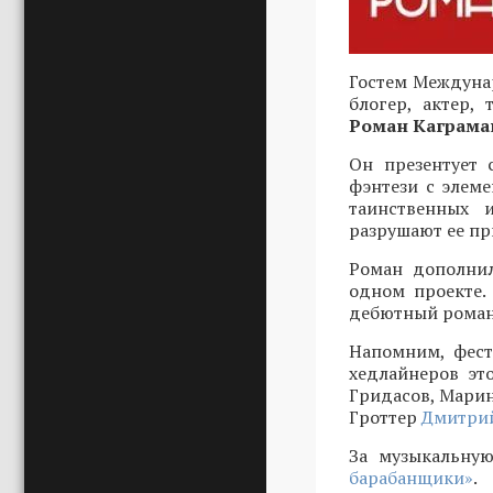
Гостем Междунар
блогер, актер,
Роман Каграма
Он презентует 
фэнтези с элеме
таинственных 
разрушают ее пр
Роман дополнил
одном проекте.
дебютный роман 
Напомним, фест
хедлайнеров эт
Гридасов, Марин
Гроттер
Дмитрий
За музыкальную
барабанщики»
.