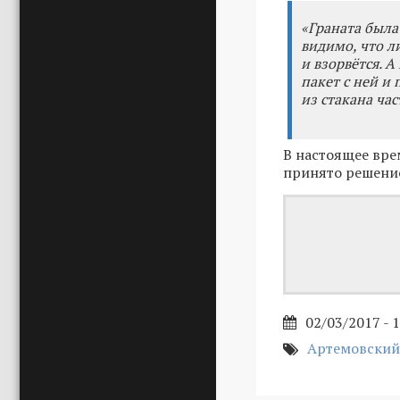
«Граната была
видимо, что ли
и взорвётся. А
пакет с ней и 
из стакана ча
В настоящее вре
принято решение
02/03/2017 - 
Артемовский