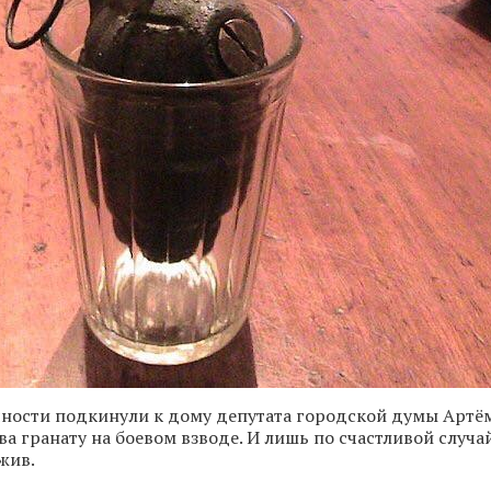
ности подкинули к дому депутата городской думы Артё
а гранату на боевом взводе. И лишь по счастливой случа
жив.