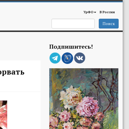
УрФО
В России
Поиск
Подпишитесь!
орвать