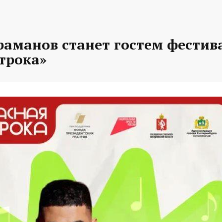
раманов станет гостем фестив
трока»