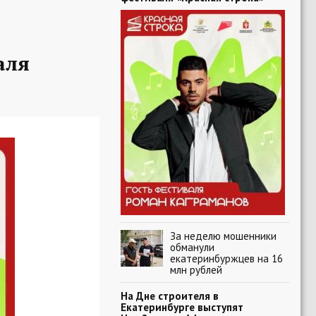
аля
За неделю мошенники
обманули
екатеринбуржцев на 16
млн рублей
На Дне строителя в
Екатеринбурге выступят