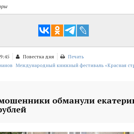
оры
09:45
Повестка дня
Печать
манов
Международный книжный фестиваль «Красная ст
 мошенники обманули екатери
рублей