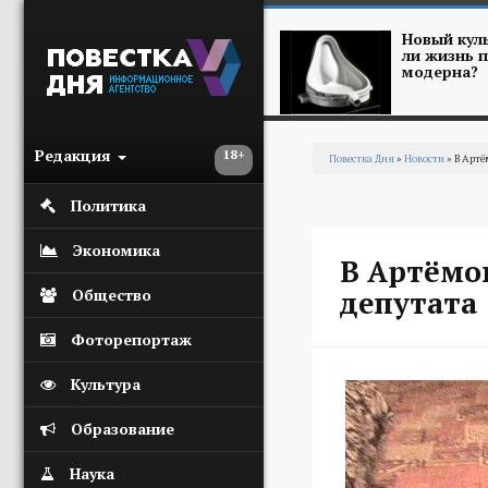
Перейти к основному содержанию
Новый куль
ли жизнь п
модерна?
Редакция
18+
Повестка Дня
»
Новости
» В Артё
Вы здесь
Политика
Экономика
В Артёмо
депутата
Общество
Фоторепортаж
Культура
Образование
Наука