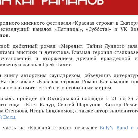
одного книжного фестиваля «Красная строка» в Екатери
 телеведущий каналов «Пятница!», «Суббота!» и VK Ви
нов
.
свой дебютный роман «Мередит. Тайны Лунного зала
нтами мистики и детектива. Главная героиня сталкивае
исчезновений и вторжением древней враждебной с
ивычную жизнь в Грей-Палмс.
 книгу авторским саундтреком, объединив литерату
 На фестивале «Красная строка» Роман Каграманов пр
и познакомит гостей с его необычным миром.
иваль пройдет на Октябрьской площади с 21 по 23 а
ого года - Катя Качур, Сергей Шаргунов, Виктор Ремиз
а Степнова, Игорь Евдокимов, а также автор знаменитог
 Емец.
 часть на «Красной строке» отвечают
Billy’s Band и