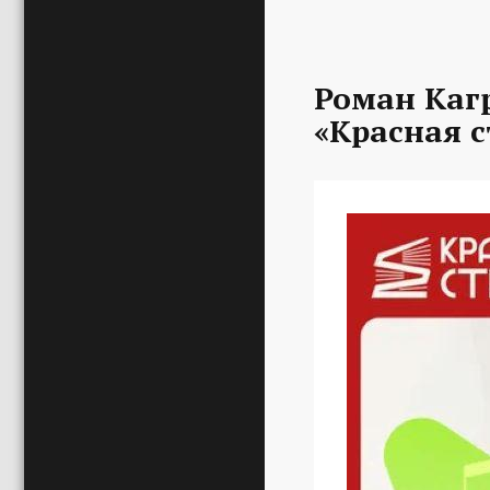
Роман Каг
«Красная с