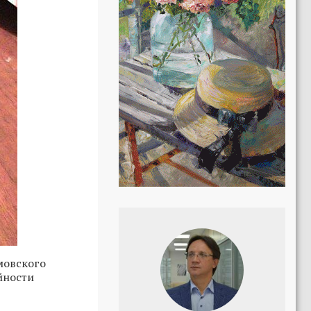
мовского
йности