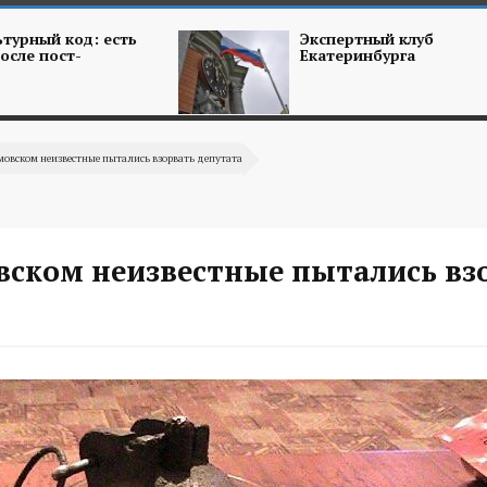
турный код: есть
Экспертный клуб
осле пост-
Екатеринбурга
мовском неизвестные пытались взорвать депутата
вском неизвестные пытались вз