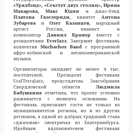
«Уралбэнд», «Секстет двух столиц», Ирина
Макарова, Макс Юдин
и джаз-бэнд
Платона Газелериди
, квинтет
Антона
Зубарева
и
Олег Казанцев
, народный
артист России, пианист и
композитор
Даниил Крамер
вместе с
резидентами
EverJazz
. Завершит фестиваль
коллектив
Muchachos Band
с программой
афро-кубинской и латиноамериканской
музыки.
Организаторы ожидают не менее 4 тыс.
посетителей. Президент фестиваля
UralTerraJazz, председатель Заксобрания
Свердловской области
Людмила
Бабушкина
отметила, что проект успешно
развивается с момента основания. На
фестиваль приезжают гости не только из
муниципалитетов региона, но и из других
регионов, а одной из добрых традиций стала
«джазовая» электричка из Екатеринбурга.
Идейным вдохновителем фестиваля