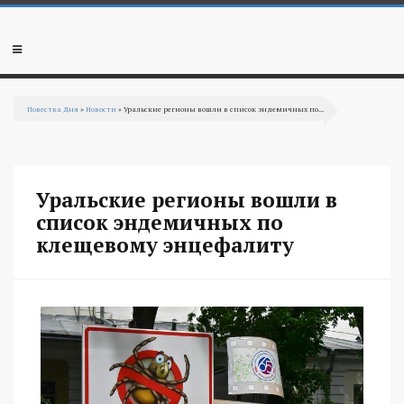
Перейти к основному содержанию
Мобильное
меню
Повестка Дня
»
Новости
» Уральские регионы вошли в список эндемичных по...
Вы здесь
Уральские регионы вошли в
список эндемичных по
клещевому энцефалиту