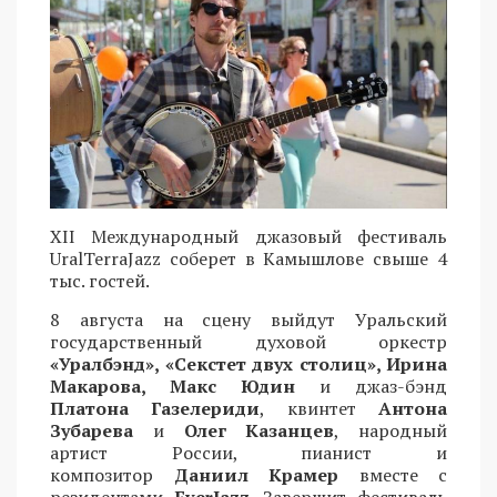
XII Международный джазовый фестиваль
UralTerraJazz соберет в Камышлове свыше 4
тыс. гостей.
8 августа на сцену выйдут Уральский
государственный духовой оркестр
«Уралбэнд», «Секстет двух столиц», Ирина
Макарова, Макс Юдин
и джаз-бэнд
Платона Газелериди
, квинтет
Антона
Зубарева
и
Олег Казанцев
, народный
артист России, пианист и
композитор
Даниил Крамер
вместе с
резидентами
EverJazz
. Завершит фестиваль