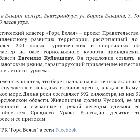
.
 в Ельцин-центре, Екатеринбург, ул. Бориса Ельцина, 3, То
0 часов утра.
тический кластер «Гора Белая» – проект Правительства
мплексному развитию территории, рассчитанный до
олее 200 новых туристических и спортивных объ
кластер на базе горнолыжного курорта принадлежит
области
Евгению Куйвашеву
. Он предложил создать 
 налоговый режим, гарантирующий привлечение инвестиц
о и летнего туризма.
имечательна тем, что берет начало на восточных склонах 
 спускается с западных склонов хребта, впадая в Каму
кое море. Длина реки составляет 592 километра, из них 
вердловской области. Живописная долина Чусовой, ее м
ельности и связанные с рекой легенды сделали е
 объектом Среднего Урала. Ежегодно десятки т
реке и ее притокам.
РК "Гора Белая" в сети
Facebook