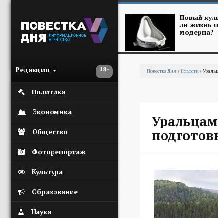
Перейти к основному содержанию
Новый куль
ли жизнь п
модерна?
Редакция
18+
Повестка Дня
»
Новости
» Уральц
Вы здесь
Политика
Экономика
Уральцам
подготовк
Общество
Фоторепортаж
Культура
Образование
Наука