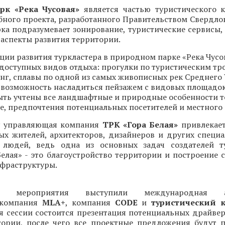
к «Река Чусовая»
является частью туристического к
бного проекта, разработанного Правительством Свердло
ка подразумевает зонирование, туристические сервисы,
 аспекты развития территории.
ции развития туркластера в природном парке «Река Чусо
 доступных видов отдыха: прогулки по туристическим тр
нг, сплавы по одной из самых живописных рек Среднего 
е возможность насладиться пейзажем с видовых площадок
ть учтены все ландшафтные и природные особенности т
ое, предпочтения потенциальных посетителей и местного 
у управляющая компания
ТРК «Гора Белая»
привлекает
ых жителей, архитекторов, дизайнеров и других специа
 людей, ведь одна из основных задач создателей т
Белая» - это благоустройство территории и построение
нфраструктуры.
ми мероприятия выступили международная ар
 компания
MLA+
, компания
CODE
и
туристический к
мя сессии состоится презентация потенциальных драйвер
тории, после чего все проектные предложения будут 