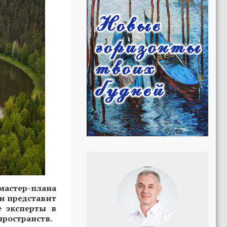
мастер-плана
ии представит
е эксперты в
пространств.