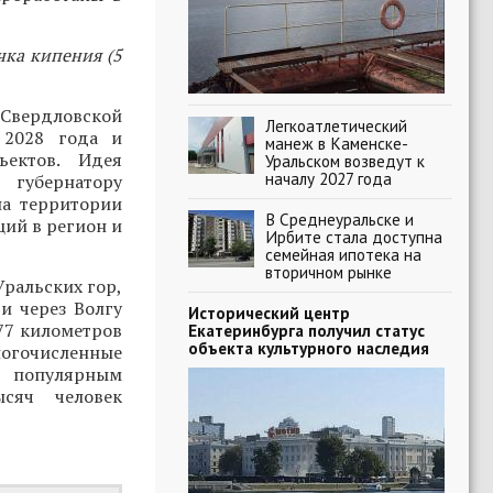
чка кипения (5
 Свердловской
Легкоатлетический
 2028 года и
манеж в Каменске-
ектов. Идея
Уральском возведут к
началу 2027 года
 губернатору
на территории
В Среднеуральске и
ий в регион и
Ирбите стала доступна
семейная ипотека на
вторичном рынке
Уральских гор,
 и через Волгу
Исторический центр
377 километров
Екатеринбурга получил статус
объекта культурного наследия
ногочисленные
е популярным
ысяч человек