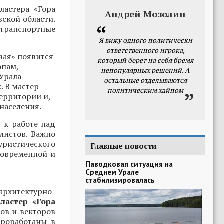
ластера «Гора
Андрей Мозолин
вской области.
 транспортные
Я вижу одного политически
ответственного игрока,
вая» появится
который берет на себя бремя
опам,
непопулярных решений. А
Урала –
остальные отделываются
. В мастер-
политическим хайпом
ерритории и,
населения.
 к работе над
листов. Важно
уристического
Главные новости
 современной и
Паводковая ситуация на
Среднем Урале
стабилизировалась
хитектурно-
ластер «Гора
ов и векторов
проработаны в