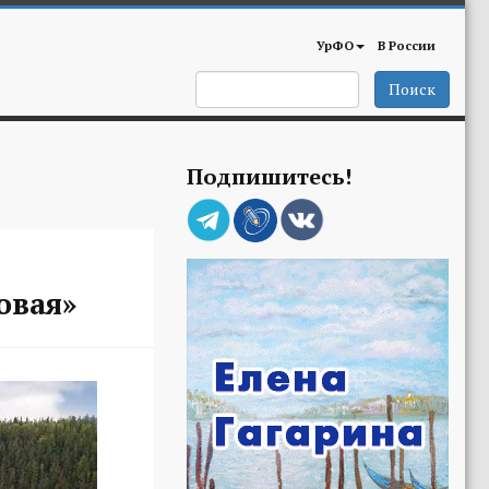
УрФО
В России
Поиск
Подпишитесь!
овая»