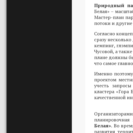
Природный пар
Белая» – масшта
Мастер-план пар
потоки и другие
Согласно концеп
сразу несколько
кемпинг, глэмпи
Чусовой, а такж
плане должны бы
что самое главн
Именно поэтом
проектом местн
учесть запросы
кластера «Гора 
качественной и
Организатора
планировочная
Белая»
. Во вре
развития терри