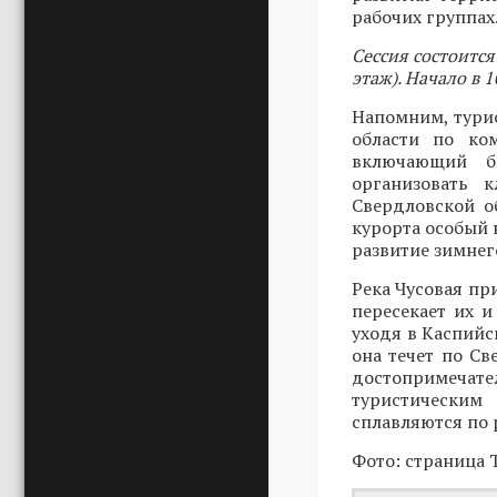
рабочих группах
Сессия состоится
этаж). Начало в 1
Напомним, турис
области по ко
включающий б
организовать 
Свердловской 
курорта особый
развитие зимнег
Река Чусовая пр
пересекает их и
уходя в Каспийс
она течет по С
достопримечат
туристическим
сплавляются по 
Фото: страница Т