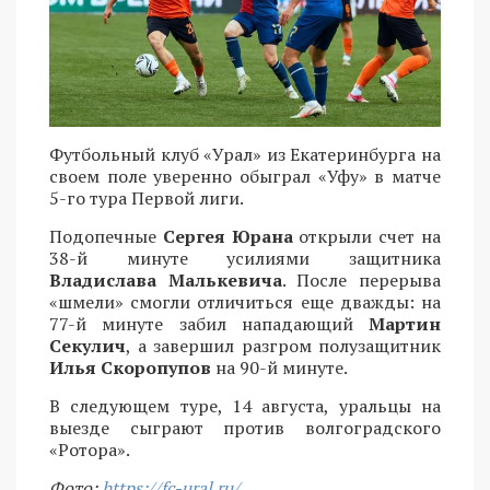
Футбольный клуб «Урал» из Екатеринбурга на
своем поле уверенно обыграл «Уфу» в матче
5-го тура Первой лиги.
Подопечные
Сергея Юрана
открыли счет на
38-й минуте усилиями защитника
Владислава Малькевича
. После перерыва
«шмели» смогли отличиться еще дважды: на
77-й минуте забил нападающий
Мартин
Секулич
, а завершил разгром полузащитник
Илья Скоропупов
на 90-й минуте.
В следующем туре, 14 августа, уральцы на
выезде сыграют против волгоградского
«Ротора».
Фото:
https://fc-ural.ru/