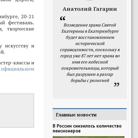
Анатолий Гагарин
нбурге, 20-21
й фестиваль.
Возведение храма Святой
, творческие
Екатерины в Екатеринбурге
будет восстановлением
исторической
у искусству и
справедливости, поскольку в
й.
город уже 87 лет нет храма во
имя его небесной
астер-классы и
покровительницы, который
а
официальном
был разрушен в разгар
борьбы с религией
Главные новости
В России снизилось количество
пенсионеров