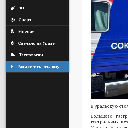
ЧП
Спорт
Мнение
Сделано на Урале
Технологии
Разместить рекламу
В уральскую сто
Большого гаст
театральных де
Москва и сдел