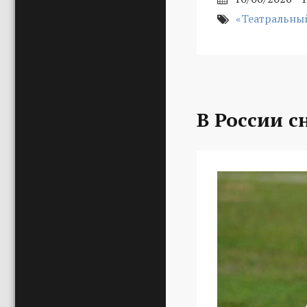
«Театральны
В России с