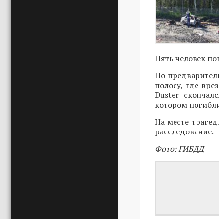
Пять человек по
По предваритель
полосу, где вре
Duster скончал
котором погибли
На месте трагед
расследование.
Фото: ГИБДД