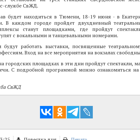
с-службе СвЖД.
ав будет находиться в Тюмени, 18-19 июня - в Екатери
. В каждом городе пройдет двухдневный театральны
мплексы станут площадками, где пройдут спектакли
тупят с вокальными и танцевальными номерами.
м будут работать выставки, посвященные театральном
фессиям. Вход на все мероприятия на вокзалах свободны
на городских площадках в эти дни пройдут спектакли, м
речи. С подробной программой можно ознакомиться н
жба СвЖД
13:25
Повестка дня
Печать