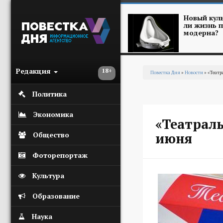
Перейти к основному содержанию
Новый куль
ли жизнь п
модерна?
Редакция
18+
Повестка Дня
»
Новости
» «Театр
Вы здесь
Политика
Экономика
«Театраль
июня
Общество
Фоторепортаж
Культура
Образование
Наука