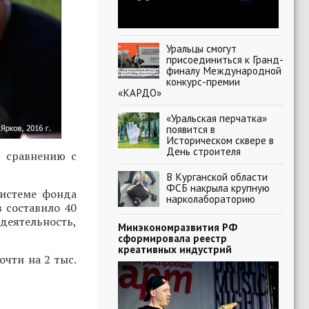
Уральцы смогут
присоединиться к Гранд-
финалу Международной
конкурс-премии
«КАРДО»
«Уральская перчатка»
появится в
Историческом сквере в
День строителя
о сравнению с
В Курганской области
ФСБ накрыла крупную
системе фонда
нарколабораторию
в составило 40
деятельность,
Минэкономразвития РФ
сформировала реестр
креативных индустрий
очти на 2 тыс.