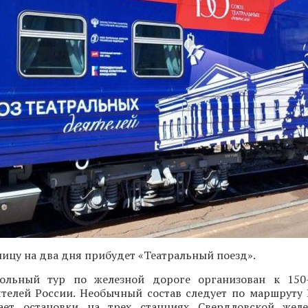
лицу на два дня прибудет «Театральный поезд».
рольный тур по железной дороге организован к 150
ятелей России. Необычный состав следует по маршруту 
ает остановки на трех станциях Свердловской желе