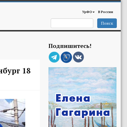
УрФО
В России
Поиск
Подпишитесь!
нбург 18