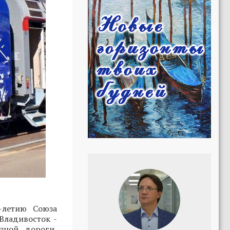
-летию Союза
Владивосток -
зной дороги,