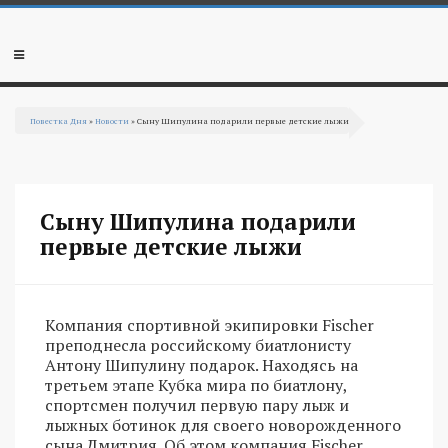
Перейти к основному содержанию
Мобильное
меню
Повестка Дня
»
Новости
» Сыну Шипулина подарили первые детские лыжи
Вы здесь
Сыну Шипулина подарили
первые детские лыжи
Компания спортивной экипировки Fischer
преподнесла российскому биатлонисту
Антону Шипулину подарок. Находясь на
третьем этапе Кубка мира по биатлону,
спортсмен получил первую пару лыж и
лыжных ботинок для своего новорожденного
сына Дмитрия. Об этом компания Fischer