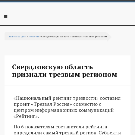
Перейти к основному содержанию
Мобильное
меню
Повестка Дня
»
Новости
» Свердловскую область признали трезвым регионом
Вы здесь
Свердловскую область
признали трезвым регионом
«Национальный рейтинг трезвости» составил
проект «Трезвая Россия» совместно с
центром информационных коммуникаций
«Рейтинг».
По 6 показателям составители рейтинга
определили самый трезвый регион. Субъекты