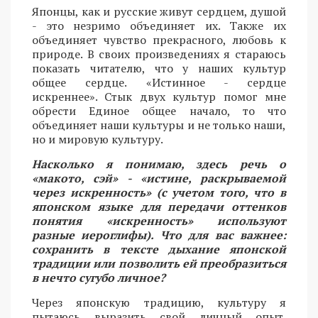
Японцы, как и русские живут сердцем, душой
- это незримо объединяет их. Также их
объединяет чувство прекрасного, любовь к
природе. В своих произведениях я стараюсь
показать читателю, что у наших культур
общее сердце. «Истинное - сердце
искреннее». Стык двух культур помог мне
обрести Единое общее начало, то что
объединяет наши культуры и не только наши,
но и мировую культуру.
Насколько я понимаю, здесь речь о
«макото, сэй» - «истине, раскрываемой
через искренность» (с учетом того, что в
японском языке для передачи оттенков
понятия «искренность» используют
разные иероглифы). Что для вас важнее:
сохранить в тексте дыхание японской
традиции или позволить ей преобразиться
в нечто сугубо личное?
Через японскую традицию, культуру я
пытаюсь выразить свой личный опыт.