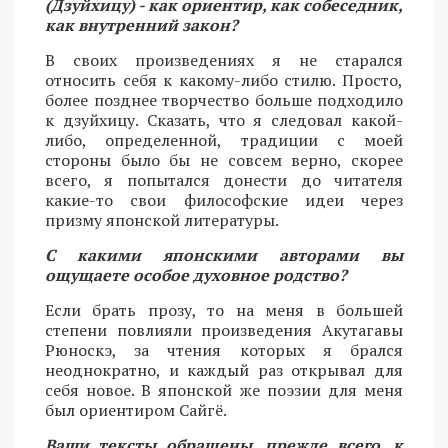
(Дзуйхицу) - как ориентир, как собеседник,
как внутренний закон?
В своих произведениях я не старался
относить себя к какому-либо стилю. Просто,
более позднее творчество больше подходило
к дзуйхицу. Сказать, что я следовал какой-
либо, определенной, традиции с моей
стороны было бы не совсем верно, скорее
всего, я попытался донести до читателя
какие-то свои философские идеи через
призму японской литературы.
С какими японскими авторами вы
ощущаете особое духовное родство?
Если брать прозу, то на меня в большей
степени повлияли произведения Акутагавы
Рюноскэ, за чтения которых я брался
неоднократно, и каждый раз открывал для
себя новое. В японской же поэзии для меня
был ориентиром Сайгё.
Ваши тексты обращены, прежде всего, к