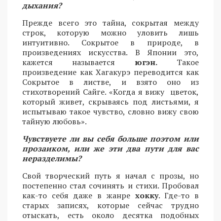
дыхания?
Прежде всего это тайна, сокрытая между
строк, которую можно уловить лишь
интуитивно. Сокрытое в природе, в
произведениях искусства. В Японии это,
кажется называется
югэн.
Такое
произведение как Хагакурэ переводится как
Сокрытое в листве, и взято оно из
стихотворений Сайге. «Когда я вижу цветок,
который живет, скрываясь под листьями, я
испытываю такое чувство, словно вижу свою
тайную любовь».
Чувствуете ли вы себя больше поэтом или
прозаиком, или же эти два пути для вас
неразделимы?
Свой творческий путь я начал с прозы, но
постепенно стал сочинять и стихи. Пробовал
как-то себя даже в жанре
хокку
. Где-то в
старых записях, которые сейчас трудно
отыскать, есть около десятка подобных