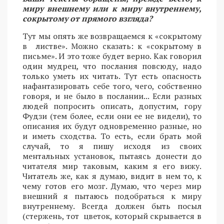
миру внешнему или к миру внутреннему,
сокрытому от прямого взгляда?
Тут мы опять же возвращаемся к «сокрытому
в листве». Можно сказать: к «сокрытому в
письме». И это тоже будет верно. Как говорил
один мудрец, что послания повсюду, надо
только уметь их читать. Тут есть опасность
нафантазировать себе того, чего, собственно
говоря, и не было в послании... Если разных
людей попросить описать, допустим, гору
Фудзи (тем более, если они ее не видели), то
описания их будут одновременно разные, но
и иметь сходства. То есть, если брать мой
случай, то я пишу исходя из своих
ментальных установок, пытаясь донести до
читателя мир таковым, каким я его вижу.
Читатель же, как я думаю, видит в нем то, к
чему готов его мозг. Думаю, что через мир
внешний я пытаюсь подобраться к миру
внутреннему. Всегда должен быть посыл
(стержень, тот цветок, который скрывается в