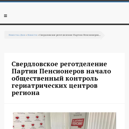
Перейти к основному содержанию
Мобильное
меню
Повестка Дня
»
Новости
» Свердловское реготделение Партии Пенсионеров...
Вы здесь
Свердловское реготделение
Партии Пенсионеров начало
общественный контроль
гериатрических центров
региона