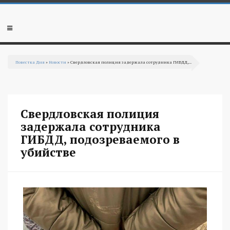
Перейти к основному содержанию
Мобильное
меню
Повестка Дня
»
Новости
» Свердловская полиция задержала сотрудника ГИБДД,...
Вы здесь
Свердловская полиция
задержала сотрудника
ГИБДД, подозреваемого в
убийстве