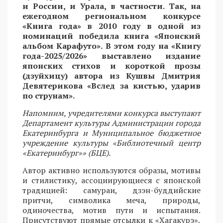
и России, и Урала, в частности. Так, на
ежегодном региональном конкурсе
«Книга года» в 2010 году в одной из
номинаций победила книга «Японский
альбом Карафуто». В этом году на «Книгу
года-2025/2026» выставлено издание
японских стихов и короткой прозы
(дзуйхицу) автора из Кушвы Дмитрия
Девятерикова «Вслед за кистью, ударив
по струнам».
Напомним, учредителями конкурса выступают
Департамент культуры Администрации города
Екатеринбурга и Муниципальное бюджетное
учреждение культуры «Библиотечный центр
«Екатеринбург»» (БЦЕ).
Автор активно используются образы, мотивы
и стилистику, ассоциирующиеся с японской
традицией: самураи, дзэн-буддийские
притчи, символика меча, природы,
одиночества, мотив пути и испытания.
Присутствуют прямые отсылки к «Хагакурэ»,