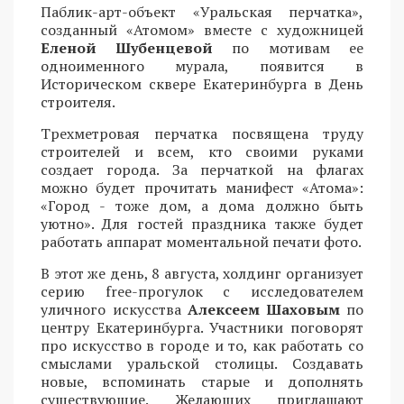
Паблик-арт-объект «Уральская перчатка»,
созданный «Атомом» вместе с художницей
Еленой Шубенцевой
по мотивам ее
одноименного мурала, появится в
Историческом сквере Екатеринбурга в День
строителя.
Трехметровая перчатка посвящена труду
строителей и всем, кто своими руками
создает города. За перчаткой на флагах
можно будет прочитать манифест «Атома»:
«Город - тоже дом, а дома должно быть
уютно». Для гостей праздника также будет
работать аппарат моментальной печати фото.
В этот же день, 8 августа, холдинг организует
серию free-прогулок с исследователем
уличного искусства
Алексеем Шаховым
по
центру Екатеринбурга. Участники поговорят
про искусство в городе и то, как работать со
смыслами уральской столицы. Создавать
новые, вспоминать старые и дополнять
существующие. Желающих приглашают