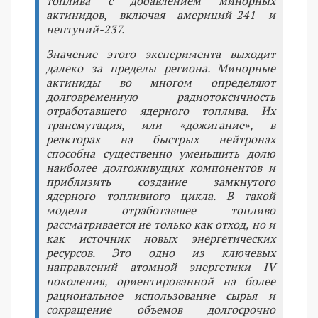
топлива с добавлением минорных
актинидов, включая америций-241 и
нептуний-237.
Значение этого эксперимента выходит
далеко за пределы региона. Минорные
актиниды во многом определяют
долговременную радиотоксичность
отработавшего ядерного топлива. Их
трансмутация, или «дожигание», в
реакторах на быстрых нейтронах
способна существенно уменьшить долю
наиболее долгоживущих компонентов и
приблизить создание замкнутого
ядерного топливного цикла. В такой
модели отработавшее топливо
рассматривается не только как отход, но и
как источник новых энергетических
ресурсов. Это одно из ключевых
направлений атомной энергетики IV
поколения, ориентированной на более
рациональное использование сырья и
сокращение объемов долгосрочно