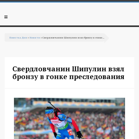
Перейти к основному содержанию
Мобильное
меню
Повестка Дня
»
Новости
» Свердловчанин Шипулин взял бронзу в гонке...
Вы здесь
Свердловчанин Шипулин взял
бронзу в гонке преследования