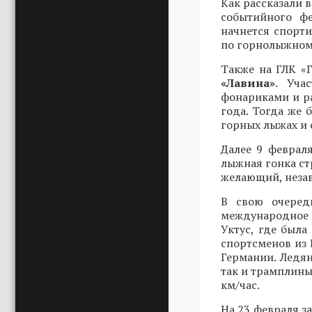
Как рассказали 
событийного ф
начнется спорти
по горнолыжному
Также на ГЛК «
«Лавина»
. Уча
фонариками и р
года. Тогда же 
горных лыжах и 
Далее 9 феврал
лыжная гонка ст
желающий, незав
В свою очеред
международное
Уктус, где была
спортсменов из 
Германии. Ледян
так и трамплины
км/час.
На 23 февраля з