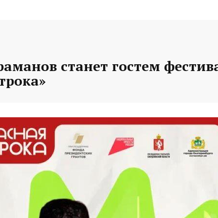
раманов станет гостем фестив
трока»