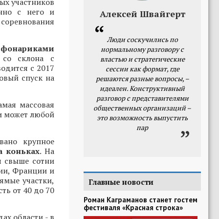
ых участников
нно с него и
Алексей Швайгерт
я соревнования
Люди соскучились по
с фонариками
нормальному разговору с
 со склона с
властью и стратегические
одится с 2017
сессии как формат, где
овый спуск на
решаются разные вопросы, –
идеален. Конструктивный
разговор с представителями
амая массовая
общественных организаций –
и может любой
это возможность выпустить
пар
вано крупное
а коньках
. На
я свыше сотни
ии, Франции и
рямые участки,
Главные новости
ть от 40 до 70
Роман Каграманов станет гостем
фестиваля «Красная строка»
ах области - в