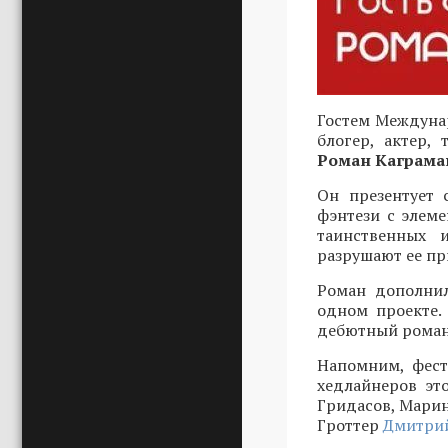
Гостем Междунар
блогер, актер,
Роман Каграма
Он презентует 
фэнтези с элеме
таинственных 
разрушают ее пр
Роман дополнил
одном проекте.
дебютный роман 
Напомним, фест
хедлайнеров эт
Гридасов, Марин
Гроттер
Дмитрий