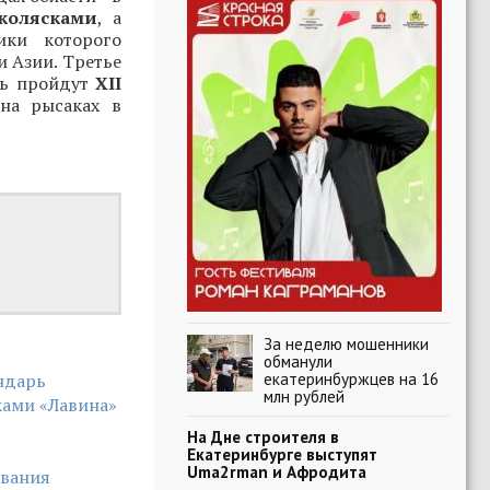
колясками
, а
ики которого
и Азии. Третье
есь пройдут
XII
 на рысаках в
За неделю мошенники
обманули
екатеринбуржцев на 16
ндарь
млн рублей
ками «Лавина»
На Дне строителя в
Екатеринбурге выступят
Uma2rman и Афродита
ования