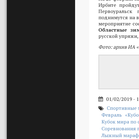
Ирбите пройд
Первоуральск
поднимутся на в
мероприятие сос
Областные зи
русской упряжи,
Фото: архив ИА 
01/02/2019 - 
Спортивные 
Февраль
«Кубо
Кубок мира по 
Соревнования п
Лыжный марафо