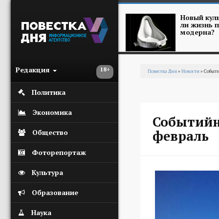
Перейти к основному содержанию
Новый куль
ли жизнь п
модерна?
Редакция
18+
Повестка Дня
»
Новости
» Событ
Вы здесь
Политика
Экономика
Событийн
февраль
Общество
Фоторепортаж
Культура
Образование
Наука