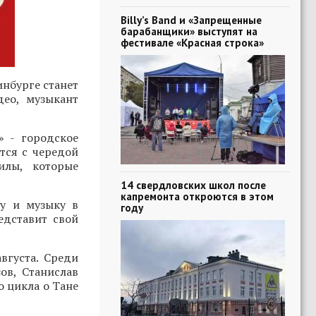
Billy’s Band и «Запрещенные
барабанщики» выступят на
фестивале «Красная строка»
нбурге станет
део, музыкант
» - городское
тся с чередой
илы, которые
14 свердловских школ после
капремонта откроются в этом
ру и музыку в
году
едставит свой
вгуста. Среди
ов, Станислав
о цикла о Тане