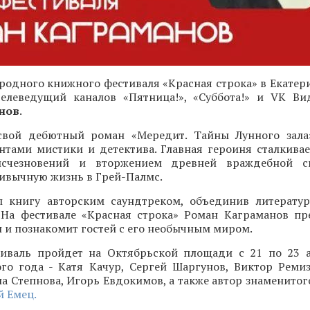
одного книжного фестиваля «Красная строка» в Екатери
 телеведущий каналов «Пятница!», «Суббота!» и VK Ви
нов
.
свой дебютный роман «Мередит. Тайны Лунного зала
нтами мистики и детектива. Главная героиня сталкивае
исчезновений и вторжением древней враждебной с
ивычную жизнь в Грей-Палмс.
 книгу авторским саундтреком, объединив литерату
 На фестивале «Красная строка» Роман Каграманов пр
и познакомит гостей с его необычным миром.
иваль пройдет на Октябрьской площади с 21 по 23 а
ого года - Катя Качур, Сергей Шаргунов, Виктор Ремиз
а Степнова, Игорь Евдокимов, а также автор знаменитог
 Емец.