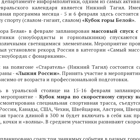
в департаменте информполитики, одним из самых активн
евральского календаря является Нижний Тагил. Име
вная программа месяца - 5 и 6 февраля здесь состоятс
 спорту (слалом-гигант, слалом)
«Кубок горы Белой»
.
Гора Белая» в феврале запланирован
массовый спуск 
стники (сноубордисты и горнолыжники) спускаются
азличными светящимися элементами. Мероприятие пров
был установлен рекорд России в категории «Самый масс
сноубордах с фонариками».
я на полигоне «Старатель» (Нижний Тагил) состоится с
раны -
«Лыжня России»
. Принять участие в мероприяти
исимо от возраста и профессиональной подготовки.
ь в уральской столице на 15-16 февраля запланиро
 мероприятие -
Кубок мира по скоростному спуску н
 смонтирована специальная спортивная трасса, съедутс
России, Канады, США, Чехии, Швейцарии, Австрии, Швец
ая трасса длиной в 300 м будет включать в себя как п
, кочки и «волны». В среднем участники развивают скорос
апланировано сразу три значимых события в разных город