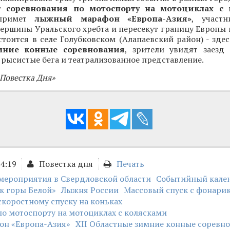
ут
соревнования по мотоспорту на мотоциклах с 
 примет
лыжный марафон «Европа-Азия»
, участн
ершины Уральского хребта и пересекут границу Европы 
тоится в селе Голубковском (Алапаевский район) - зд
мние конные соревнования
, зрители увидят заезд
 рысистые бега и театрализованное представление.
«Повестка Дня»
14:19
Повестка дня
Печать
мероприятия в Свердловской области
Событийный кале
к горы Белой»
Лыжня России
Массовый спуск с фонари
скоростному спуску на коньках
о мотоспорту на мотоциклах с колясками
н «Европа-Азия»
XII Областные зимние конные соревн