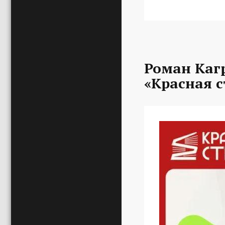
Роман Каг
«Красная с