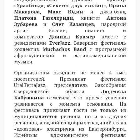
«Уралбэнд», «Секстет двух столиц», Ирина
Макарова, Макс Юдин
и джаз-бэнд
Платона Газелериди
, квинтет
Антона
Зубарева
и
Олег Казанцев
, народный
артист России, пианист и
композитор
Даниил Крамер
вместе с
резидентами
EverJazz
. Завершит фестиваль
коллектив
Muchachos Band
с программой
афро-кубинской и латиноамериканской
музыки.
Организаторы ожидают не менее 4 тыс.
посетителей. Президент фестиваля
UralTerraJazz, председатель Заксобрания
Свердловской области
Людмила
Бабушкина
отметила, что проект успешно
развивается с момента основания. На
фестиваль приезжают гости не только из
муниципалитетов региона, но и из других
регионов, а одной из добрых традиций стала
«джазовая» электричка из Екатеринбурга.
Идейным вдохновителем фестиваля