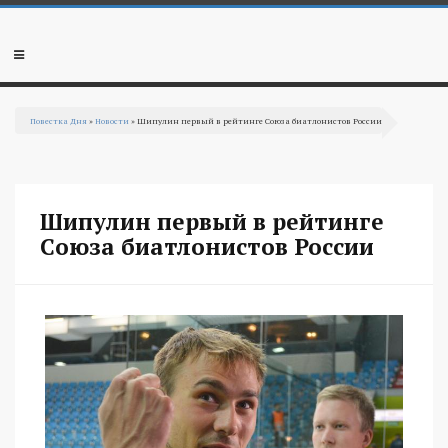
Перейти к основному содержанию
Мобильное
меню
Повестка Дня
»
Новости
» Шипулин первый в рейтинге Союза биатлонистов России
Вы здесь
Шипулин первый в рейтинге
Союза биатлонистов России