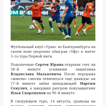
Футбольный клуб «Урал» из Екатеринбурга на
своем поле уверенно обыграл «Уфу» в матче
5-го тура Первой лиги.
Подопечные
Сергея Юрана
открыли счет на
38-й минуте усилиями защитника
Владислава Малькевича
. После перерыва
«шмели» смогли отличиться еще дважды: на
77-й минуте забил нападающий
Мартин
Секулич
, а завершил разгром полузащитник
Илья Скоропупов
на 90-й минуте.
В следующем туре, 14 августа, уральцы на
выезде сыграют против волгоградского