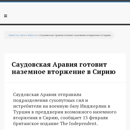
Перейти к основному содержанию
Мобильное
меню
Повестка Дня
»
Новости
» Саудовская Аравия готовит наземное вторжение в Сирию
Вы здесь
Саудовская Аравия готовит
наземное вторжение в Сирию
Саудовская Аравия отправила
подразделения сухопутных сил и
истребители на военную базу Инджерлик в
Турции в преддверии возможного наземного
вторжения в Сирию, сообщает 13 февраля
британское издание The Independent.